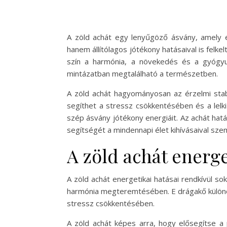
A zöld achát egy lenyűgöző ásvány, amely é
hanem állítólagos jótékony hatásaival is felke
szín a harmónia, a növekedés és a gyógyul
mintázatban megtalálható a természetben.
A zöld achát hagyományosan az érzelmi stabi
segíthet a stressz csökkentésében és a lelk
szép ásvány jótékony energiáit. Az achát hatá
segítségét a mindennapi élet kihívásaival sze
A zöld achát energe
A zöld achát energetikai hatásai rendkívül so
harmónia megteremtésében. E drágakő különöse
stressz csökkentésében.
A zöld achát képes arra, hogy elősegítse a 