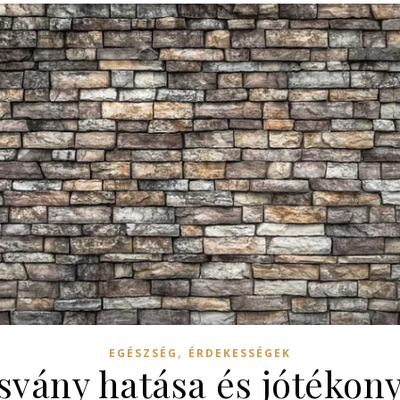
,
EGÉSZSÉG
ÉRDEKESSÉGEK
svány hatása és jótékon