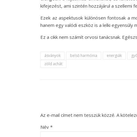
kifejezést, ami szintén hozzájárul a szellemi f
Ezek az aspektusok különösen fontosak a mod
hanem egy valódi eszköz is a lelki egyensúl
Ez a cikk nem számít orvosi tanácsnak. Egész
ásványok
belső harmónia
energiák
gyó
zöld achát
Az e-mail címet nem tesszük közzé.
A kötele
Név
*