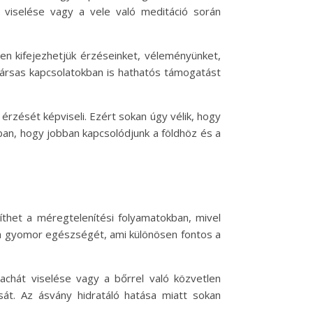
t viselése vagy a vele való meditáció során
en kifejezhetjük érzéseinket, véleményünket,
társas kapcsolatokban is hathatós támogatást
érzését képviseli. Ezért sokan úgy vélik, hogy
ban, hogy jobban kapcsolódjunk a földhöz és a
gíthet a méregtelenítési folyamatokban, mivel
 a gyomor egészségét, ami különösen fontos a
 achát viselése vagy a bőrrel való közvetlen
sát. Az ásvány hidratáló hatása miatt sokan