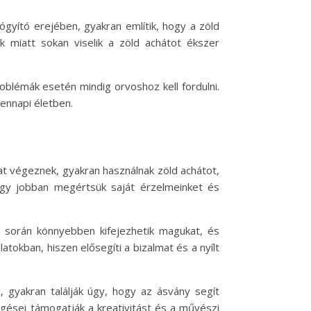
ógyító erejében, gyakran említik, hogy a zöld
 miatt sokan viselik a zöld achátot ékszer
oblémák esetén mindig orvoshoz kell fordulni.
ennapi életben.
okat végeznek, gyakran használnak zöld achátot,
ogy jobban megértsük saját érzelmeinket és
a során könnyebben kifejezhetik magukat, és
tokban, hiszen elősegíti a bizalmat és a nyílt
, gyakran találják úgy, hogy az ásvány segít
zgései támogatják a kreativitást és a művészi