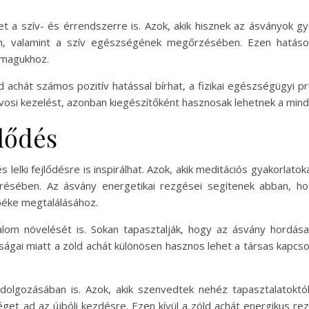
et a szív- és érrendszerre is. Azok, akik hisznek az ásványok gy
an, valamint a szív egészségének megőrzésében. Ezen hatások
 magukhoz.
achát számos pozitív hatással bírhat, a fizikai egészségügyi pr
vosi kezelést, azonban kiegészítőként hasznosak lehetnek a mind
jlődés
s lelki fejlődésre is inspirálhat. Azok, akik meditációs gyakorlat
résében. Az ásvány energetikai rezgései segítenek abban, h
béke megtalálásához.
alom növelését is. Sokan tapasztalják, hogy az ásvány hordás
ságai miatt a zöld achát különösen hasznos lehet a társas kapcsola
ldolgozásában is. Azok, akik szenvedtek nehéz tapasztalatoktól
get ad az újbóli kezdésre. Ezen kívül a zöld achát energikus re