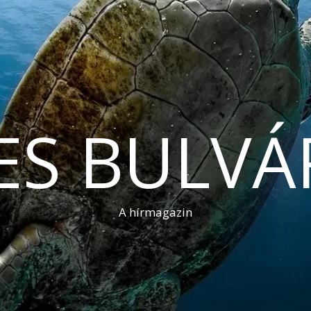
ES BULVÁ
A hírmagazin