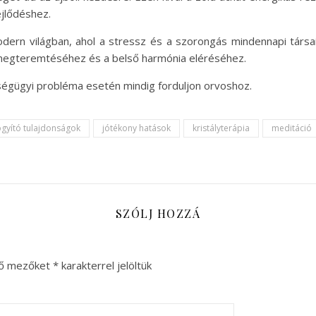
ejlődéshez.
ern világban, ahol a stressz és a szorongás mindennapi társa
y megteremtéséhez és a belső harmónia eléréséhez.
ségügyi probléma esetén mindig forduljon orvoshoz.
gyító tulajdonságok
jótékony hatások
kristályterápia
meditáció
SZÓLJ HOZZÁ
ző mezőket
*
karakterrel jelöltük