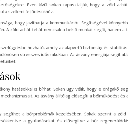
hetőségekre. Ezen kívül sokan tapasztalják, hogy a zöld achá
ul a szellemi fejlődésükhöz.
donsága, hogy javíthatja a kommunikációt. Segítségével könnyebb
rán. A zöld achát tehát nemcsak a belső munkát segíti, hanem a 
összefüggésbe hozható, amely az alapvető biztonság és stabilitás 
, különösen stresszes időszakokban. Az ásvány energiája segít ab
etünket.
tások
tékony hatásokkal is bírhat. Sokan úgy vélik, hogy e drágakő se
mechanizmusait. Az ásvány állítólag elősegíti a bélműködést és
gy segíthet a bőrproblémák kezelésében. Sokak szerint a zöld
csökkentve a gyulladásokat és elősegítve a bőr regenerálódá