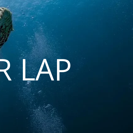
R LAP