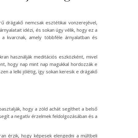
rű drágakő nemcsak esztétikai vonzerejével,
rnyalatait idézi, és sokan úgy vélik, hogy ez a
 a kvarcnak, amely többféle árnyalatban és
kran használják meditációs eszközként, mivel
ként, hogy nap mint nap magukkal hordozzák e
n a lelki jólétig, így sokan keresik e drágakő
pasztalják, hogy a zöld achát segíthet a belső
segít a negatív érzelmek feldolgozásában és a
ran érzik, hogy képesek elengedni a múltbeli