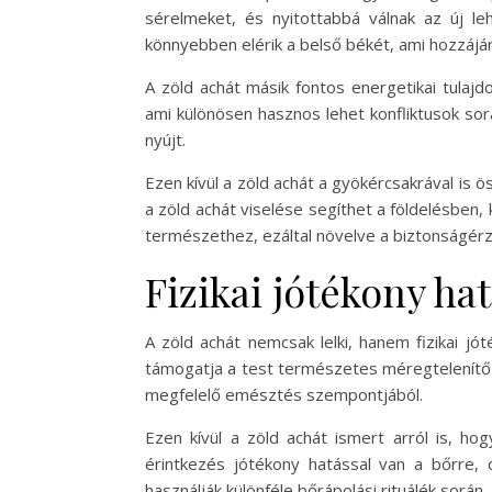
sérelmeket, és nyitottabbá válnak az új le
könnyebben elérik a belső békét, ami hozzájár
A zöld achát másik fontos energetikai tulaj
ami különösen hasznos lehet konfliktusok so
nyújt.
Ezen kívül a zöld achát a gyökércsakrával is 
a zöld achát viselése segíthet a földelésben
természethez, ezáltal növelve a biztonságérz
Fizikai jótékony ha
A zöld achát nemcsak lelki, hanem fizikai jó
támogatja a test természetes méregtelenítő 
megfelelő emésztés szempontjából.
Ezen kívül a zöld achát ismert arról is, ho
érintkezés jótékony hatással van a bőrre, 
használják különféle bőrápolási rituálék során.