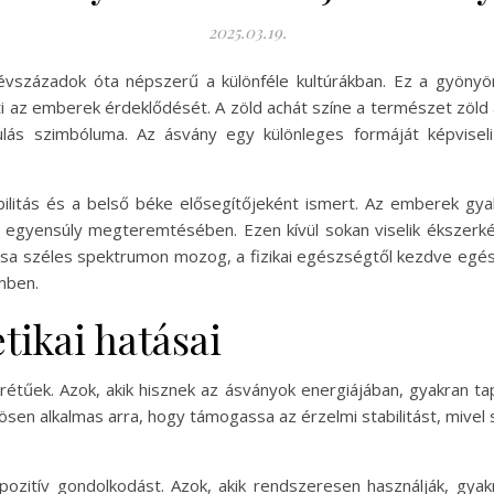
2025.03.19.
vszázadok óta népszerű a különféle kultúrákban. Ez a gyönyö
lti az emberek érdeklődését. A zöld achát színe a természet zöld á
ás szimbóluma. Az ásvány egy különleges formáját képviseli
litás és a belső béke elősegítőjeként ismert. Az emberek gya
i egyensúly megteremtésében. Ezen kívül sokan viselik ékszer
sa széles spektrumon mozog, a fizikai egészségtől kezdve egésze
mben.
tikai hatásai
krétűek. Azok, akik hisznek az ásványok energiájában, gyakran ta
n alkalmas arra, hogy támogassa az érzelmi stabilitást, mivel 
pozitív gondolkodást. Azok, akik rendszeresen használják, gyak