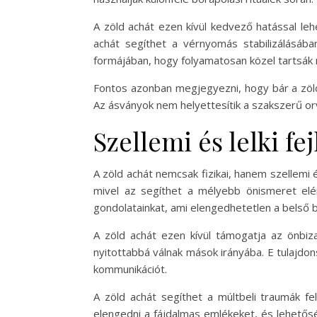
A zöld achát ezen kívül kedvező hatással leh
achát segíthet a vérnyomás stabilizálásáb
formájában, hogy folyamatosan közel tartsák
Fontos azonban megjegyezni, hogy bár a zöld 
Az ásványok nem helyettesítik a szakszerű or
Szellemi és lelki fe
A zöld achát nemcsak fizikai, hanem szellemi é
mivel az segíthet a mélyebb önismeret elé
gondolatainkat, ami elengedhetetlen a belső 
A zöld achát ezen kívül támogatja az önbiz
nyitottabbá válnak mások irányába. E tulajdon
kommunikációt.
A zöld achát segíthet a múltbeli traumák fe
elengedni a fájdalmas emlékeket, és lehetősé