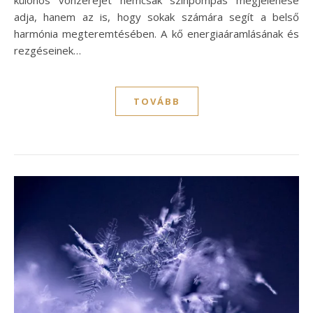
különös vonzerejét nemcsak színpompás megjelenése
adja, hanem az is, hogy sokak számára segít a belső
harmónia megteremtésében. A kő energiaáramlásának és
rezgéseinek…
TOVÁBB