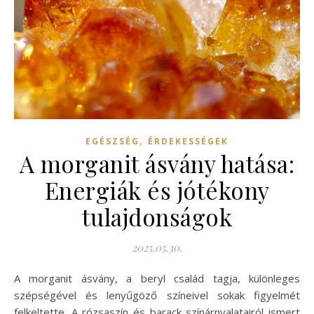
,
EGÉSZSÉG
ÉRDEKESSÉGEK
A morganit ásvány hatása:
Energiák és jótékony
tulajdonságok
2025.05.30.
A morganit ásvány, a beryl család tagja, különleges
szépségével és lenyűgöző színeivel sokak figyelmét
felkeltette. A rózsaszín és barack színárnyalatairól ismert