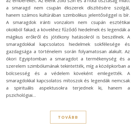
az embereket. Az élénk zöld szín és a ritka tisztaság miatt
a smaragd nem csupán ékszerek díszítésére szolgál,
hanem számos kultúrában szimbolikus jelentőséggel is bír.
A smaragdok iránti vonzalom nem csupán esztétikai
okokból fakad; a kövekhez fűződő hiedelmek és legendák a
mágikus erőkről és jótékony hatásokról is beszélnek. A
smaragdokkal kapcsolatos hiedelmek sokfélesége és
gazdagsága a történelem során folyamatosan alakult. Az
ókori Egyiptomban a smaragdot a termékenység és a
szerelem szimbólumának tekintették, míg a középkorban a
bölcsesség és a védelem köveként emlegették. A
smaragdokkal kapcsolatos mítoszok és legendák nemcsak
a spirituális aspektusokra terjednek ki, hanem a
pszichológiai…
TOVÁBB