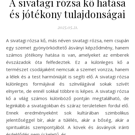
A sivatagi rózsa kő hatása
és jótékony tulajdonságai
2025.05.21.
A sivatagi rózsa kő, más néven sivatagi rózsa, nem csupán
egy szemet gyönyörködtető ásványi képződmény, hanem
számos jótékony hatása is van, amelyeket az emberek
évszázadok óta felfedeztek. Ez a különleges kő a
természet csodájaként nemcsak a szemet vonzza, hanem
a lélek és a test harmóniáját is segíti elő. A sivatagi rózsa
különleges formájával és színvilágával sokak szívét
elnyerte, de ennél sokkal többre is képes. A sivatagi rózsa
kő a világ számos különböző pontján megtalálható, de
leginkább a sivatagokban és száraz területeken fordul elő.
Ennek eredményeként sok kultúrában szimbolikus
jelentőséggel bír, akár a túlélés, akár a bőség, akár a
spiritualitás szempontjából. A kövek és ásványok iránti
érdeklődés nem új keletű, és…