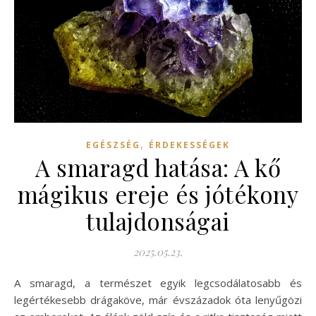
,
EGÉSZSÉG
ÉRDEKESSÉGEK
A smaragd hatása: A kő
mágikus ereje és jótékony
tulajdonságai
2025.05.23.
A smaragd, a természet egyik legcsodálatosabb és
legértékesebb drágaköve, már évszázadok óta lenyűgözi