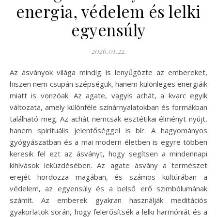
energia, védelem és lelki
egyensúly
2026.01.22.
Az ásványok világa mindig is lenyűgözte az embereket,
hiszen nem csupán szépségük, hanem különleges energiáik
miatt is vonzóak. Az agate, vagyis achát, a kvarc egyik
változata, amely különféle színárnyalatokban és formákban
található meg. Az achát nemcsak esztétikai élményt nyújt,
hanem spirituális jelentőséggel is bír. A hagyományos
gyógyászatban és a mai modern életben is egyre többen
keresik fel ezt az ásványt, hogy segítsen a mindennapi
kihívások leküzdésében. Az agate ásvány a természet
erejét hordozza magában, és számos kultúrában a
védelem, az egyensúly és a belső erő szimbólumának
számít. Az emberek gyakran használják meditációs
gyakorlatok során, hogy felerősítsék a lelki harmóniát és a