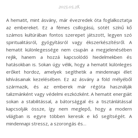
2025.05.28.
A hematit, mint ásvány, már évezredek óta foglalkoztatja
az embereket. Ez a fémes csillogású, sötét színű kő
számos kultúrában fontos szerepet játszott, legyen szó
spiritualitásról, gyógyításról vagy ékszerkészítésről. A
hematit különlegessége nem csupán a megjelenésében
rejlik, hanem a hozzá kapcsolódó hiedelmekben és
hatásokban is. Sokan úgy vélik, hogy a hematit különleges
erőket hordoz, amelyek segíthetik a mindennapi élet
kihívásainak kezelésében. Ez az ásvány a föld mélyéből
származik, és az emberek már régóta használják
talizmánként vagy védelmi eszközként. A hematit energiáit
sokan a stabilitással, a bátorsággal és a tisztánlátással
kapcsolják össze, így nem meglepő, hogy a modern
világban is egyre többen keresik e kő segítségét. A
mindennapi stressz, a szorongás és…