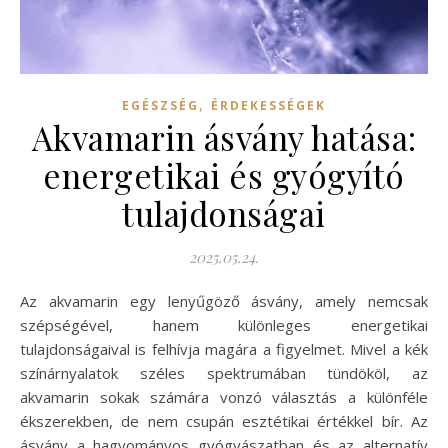
,
EGÉSZSÉG
ÉRDEKESSÉGEK
Akvamarin ásvány hatása:
energetikai és gyógyító
tulajdonságai
2025.05.24.
Az akvamarin egy lenyűgöző ásvány, amely nemcsak
szépségével, hanem különleges energetikai
tulajdonságaival is felhívja magára a figyelmet. Mivel a kék
színárnyalatok széles spektrumában tündököl, az
akvamarin sokak számára vonzó választás a különféle
ékszerekben, de nem csupán esztétikai értékkel bír. Az
ásvány a hagyományos gyógyászatban és az alternatív