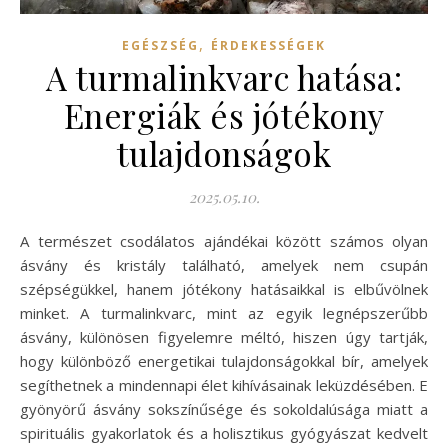
,
EGÉSZSÉG
ÉRDEKESSÉGEK
A turmalinkvarc hatása:
Energiák és jótékony
tulajdonságok
2025.05.10.
A természet csodálatos ajándékai között számos olyan
ásvány és kristály található, amelyek nem csupán
szépségükkel, hanem jótékony hatásaikkal is elbűvölnek
minket. A turmalinkvarc, mint az egyik legnépszerűbb
ásvány, különösen figyelemre méltó, hiszen úgy tartják,
hogy különböző energetikai tulajdonságokkal bír, amelyek
segíthetnek a mindennapi élet kihívásainak leküzdésében. E
gyönyörű ásvány sokszínűsége és sokoldalúsága miatt a
spirituális gyakorlatok és a holisztikus gyógyászat kedvelt