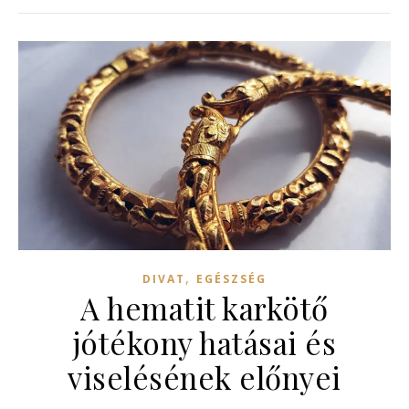
,
DIVAT
EGÉSZSÉG
A hematit karkötő
jótékony hatásai és
viselésének előnyei