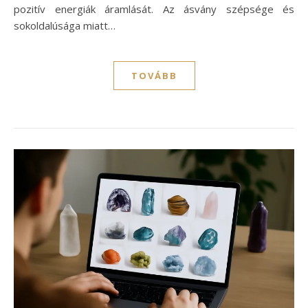
pozitív energiák áramlását. Az ásvány szépsége és
sokoldalúsága miatt…
TOVÁBB