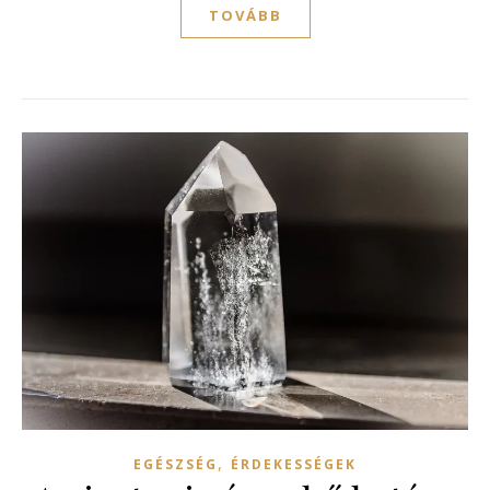
TOVÁBB
,
EGÉSZSÉG
ÉRDEKESSÉGEK