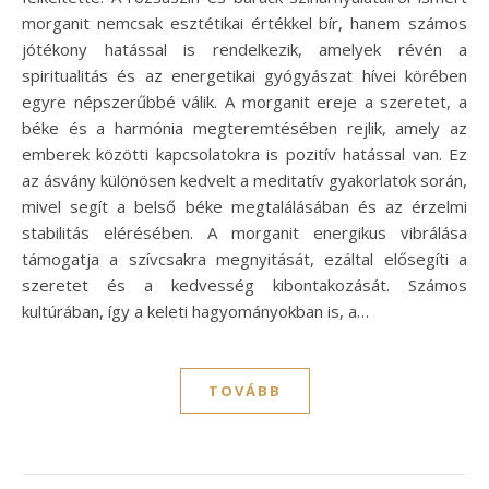
morganit nemcsak esztétikai értékkel bír, hanem számos
jótékony hatással is rendelkezik, amelyek révén a
spiritualitás és az energetikai gyógyászat hívei körében
egyre népszerűbbé válik. A morganit ereje a szeretet, a
béke és a harmónia megteremtésében rejlik, amely az
emberek közötti kapcsolatokra is pozitív hatással van. Ez
az ásvány különösen kedvelt a meditatív gyakorlatok során,
mivel segít a belső béke megtalálásában és az érzelmi
stabilitás elérésében. A morganit energikus vibrálása
támogatja a szívcsakra megnyitását, ezáltal elősegíti a
szeretet és a kedvesség kibontakozását. Számos
kultúrában, így a keleti hagyományokban is, a…
TOVÁBB