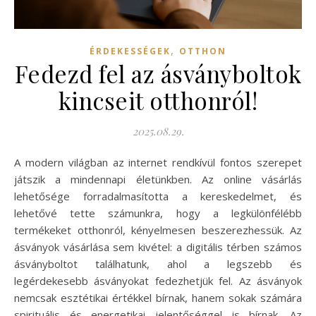
,
ÉRDEKESSÉGEK
OTTHON
Fedezd fel az ásványboltok
kincseit otthonról!
2025.08.29.
A modern világban az internet rendkívül fontos szerepet
játszik a mindennapi életünkben. Az online vásárlás
lehetősége forradalmasította a kereskedelmet, és
lehetővé tette számunkra, hogy a legkülönfélébb
termékeket otthonról, kényelmesen beszerezhessük. Az
ásványok vásárlása sem kivétel: a digitális térben számos
ásványboltot találhatunk, ahol a legszebb és
legérdekesebb ásványokat fedezhetjük fel. Az ásványok
nemcsak esztétikai értékkel bírnak, hanem sokak számára
spirituális és energetikai jelentőséggel is bírnak. Az