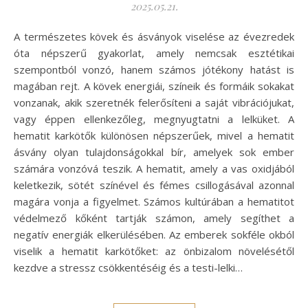
2025.05.21.
A természetes kövek és ásványok viselése az évezredek
óta népszerű gyakorlat, amely nemcsak esztétikai
szempontból vonzó, hanem számos jótékony hatást is
magában rejt. A kövek energiái, színeik és formáik sokakat
vonzanak, akik szeretnék felerősíteni a saját vibrációjukat,
vagy éppen ellenkezőleg, megnyugtatni a lelküket. A
hematit karkötők különösen népszerűek, mivel a hematit
ásvány olyan tulajdonságokkal bír, amelyek sok ember
számára vonzóvá teszik. A hematit, amely a vas oxidjából
keletkezik, sötét színével és fémes csillogásával azonnal
magára vonja a figyelmet. Számos kultúrában a hematitot
védelmező kőként tartják számon, amely segíthet a
negatív energiák elkerülésében. Az emberek sokféle okból
viselik a hematit karkötőket: az önbizalom növelésétől
kezdve a stressz csökkentéséig és a testi-lelki…