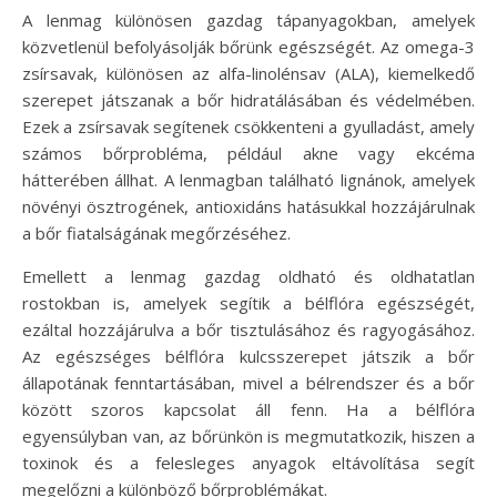
A lenmag különösen gazdag tápanyagokban, amelyek
közvetlenül befolyásolják bőrünk egészségét. Az omega-3
zsírsavak, különösen az alfa-linolénsav (ALA), kiemelkedő
szerepet játszanak a bőr hidratálásában és védelmében.
Ezek a zsírsavak segítenek csökkenteni a gyulladást, amely
számos bőrprobléma, például akne vagy ekcéma
hátterében állhat. A lenmagban található lignánok, amelyek
növényi ösztrogének, antioxidáns hatásukkal hozzájárulnak
a bőr fiatalságának megőrzéséhez.
Emellett a lenmag gazdag oldható és oldhatatlan
rostokban is, amelyek segítik a bélflóra egészségét,
ezáltal hozzájárulva a bőr tisztulásához és ragyogásához.
Az egészséges bélflóra kulcsszerepet játszik a bőr
állapotának fenntartásában, mivel a bélrendszer és a bőr
között szoros kapcsolat áll fenn. Ha a bélflóra
egyensúlyban van, az bőrünkön is megmutatkozik, hiszen a
toxinok és a felesleges anyagok eltávolítása segít
megelőzni a különböző bőrproblémákat.