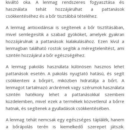
kiváltó oka. A lenmag rendszeres fogyasztása és
használata tehát hozzájárulhat a pattanások
csökkentéséhez és a bőr tisztábbá tételéhez.
A lenmag antioxidánsai is segítenek a bőr tisztításában,
mivel semlegesítik a szabad gyököket, amelyek gyakran
hozzájárulnak a pattanások kialakulásához. Ezen kívül a
lenmagban található rostok segítik a méregtelenítést, ami
szintén hozzájárul a bőr egészségéhez.
A lenmag pakolás használata különösen hasznos lehet
pattanások esetén. A pakolás nyugtató hatású, és segít
csökkenteni a bőrpírt, miközben hidratálja a bőrt. A
lenmagot tartalmazó arckrémek vagy szérumok használata
szintén hatékony lehet a pattanásokkal szembeni
küzdelemben, mivel ezek a termékek közvetlenül a bőrre
hatnak, és segítenek a gyulladások csökkentésében.
A lenmag tehát nemcsak egy egészséges táplálék, hanem
a bőrápolás terén is kiemelkedő szerepet játszik.