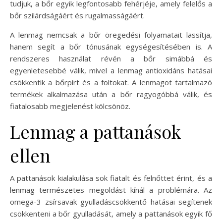
tudjuk, a bőr egyik legfontosabb fehérjéje, amely felelős a
bőr szilárdságáért és rugalmasságáért.
A lenmag nemcsak a bőr öregedési folyamatait lassítja,
hanem segít a bőr tónusának egységesítésében is. A
rendszeres használat révén a bőr simábbá és
egyenletesebbé válik, mivel a lenmag antioxidáns hatásai
csökkentik a bőrpírt és a foltokat. A lenmagot tartalmazó
termékek alkalmazása után a bőr ragyogóbbá válik, és
fiatalosabb megjelenést kölcsönöz.
Lenmag a pattanások
ellen
A pattanások kialakulása sok fiatalt és felnőttet érint, és a
lenmag természetes megoldást kínál a problémára. Az
omega-3 zsírsavak gyulladáscsökkentő hatásai segítenek
csökkenteni a bőr gyulladását, amely a pattanások egyik fő