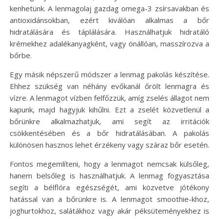
kenhetünk. A lenmagolaj gazdag omega-3 zsírsavakban és
antioxidánsokban, ezért kiválóan alkalmas a bőr
hidratálására és táplálására. Használhatjuk hidratáló
krémekhez adalékanyagként, vagy önállóan, masszírozva a
bőrbe.
Egy másik népszerű módszer a lenmag pakolás készítése.
Ehhez szükség van néhány evőkanál őrölt lenmagra és
vízre. A lenmagot vízben felfőzzük, amíg zselés állagot nem
kapunk, majd hagyjuk kihűlni. Ezt a zselét közvetlenül a
bőrünkre alkalmazhatjuk, ami segít az irritációk
csökkentésében és a bőr hidratálásában. A pakolás
különösen hasznos lehet érzékeny vagy száraz bőr esetén.
Fontos megemlíteni, hogy a lenmagot nemcsak külsőleg,
hanem belsőleg is használhatjuk. A lenmag fogyasztása
segíti a bélflóra egészségét, ami közvetve jótékony
hatással van a bőrünkre is. A lenmagot smoothie-khoz,
joghurtokhoz, salátákhoz vagy akár péksüteményekhez is