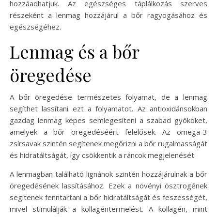
hozzáadhatjuk. Az egészséges táplálkozás szerves
részeként a lenmag hozzájárul a bőr ragyogásához és
egészségéhez.
Lenmag és a bőr
öregedése
A bőr öregedése természetes folyamat, de a lenmag
segíthet lassítani ezt a folyamatot. Az antioxidánsokban
gazdag lenmag képes semlegesíteni a szabad gyököket,
amelyek a bőr öregedéséért felelősek. Az omega-3
zsírsavak szintén segítenek megőrizni a bőr rugalmasságát
és hidratáltságát, így csökkentik a ráncok megjelenését.
A lenmagban található lignánok szintén hozzájárulnak a bőr
öregedésének lassításához. Ezek a növényi ösztrogének
segítenek fenntartani a bőr hidratáltságát és feszességét,
mivel stimulálják a kollagéntermelést. A kollagén, mint