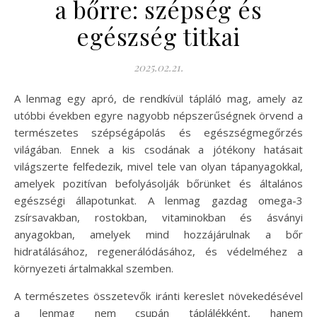
a bőrre: szépség és
egészség titkai
2025.02.21.
A lenmag egy apró, de rendkívül tápláló mag, amely az
utóbbi években egyre nagyobb népszerűségnek örvend a
természetes szépségápolás és egészségmegőrzés
világában. Ennek a kis csodának a jótékony hatásait
világszerte felfedezik, mivel tele van olyan tápanyagokkal,
amelyek pozitívan befolyásolják bőrünket és általános
egészségi állapotunkat. A lenmag gazdag omega-3
zsírsavakban, rostokban, vitaminokban és ásványi
anyagokban, amelyek mind hozzájárulnak a bőr
hidratálásához, regenerálódásához, és védelméhez a
környezeti ártalmakkal szemben.
A természetes összetevők iránti kereslet növekedésével
a lenmag nem csupán táplálékként, hanem