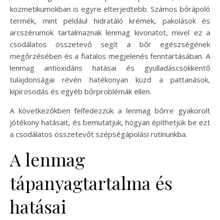
kozmetikumokban is egyre elterjedtebb. Számos bőrápoló
termék, mint például hidratáló krémek, pakolások és
arcszérumok tartalmaznak lenmag kivonatot, mivel ez a
csodálatos összetevő segít a bőr egészségének
megőrzésében és a fiatalos megjelenés fenntartásában. A
lenmag antioxidáns hatásai és gyulladáscsökkentő
tulajdonságai révén hatékonyan küzd a pattanások,
kipirosodás és egyéb bőrproblémák ellen.
A következőkben felfedezzük a lenmag bőrre gyakorolt
jótékony hatásait, és bemutatjuk, hogyan építhetjük be ezt
a csodálatos összetevőt szépségápolási rutinunkba.
A lenmag
tápanyagtartalma és
hatásai