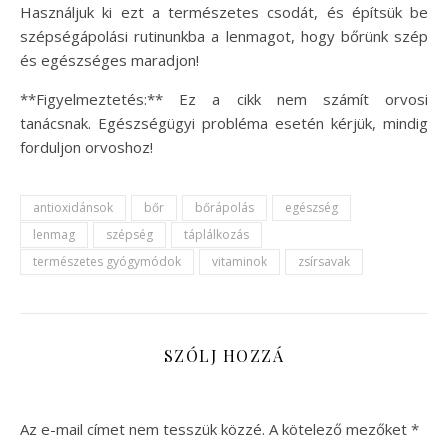
Használjuk ki ezt a természetes csodát, és építsük be
szépségápolási rutinunkba a lenmagot, hogy bőrünk szép
és egészséges maradjon!
**Figyelmeztetés:** Ez a cikk nem számít orvosi
tanácsnak. Egészségügyi probléma esetén kérjük, mindig
forduljon orvoshoz!
antioxidánsok
bőr
bőrápolás
egészség
lenmag
szépség
táplálkozás
természetes gyógymódok
vitaminok
zsírsavak
SZÓLJ HOZZÁ
Az e-mail címet nem tesszük közzé.
A kötelező mezőket
*