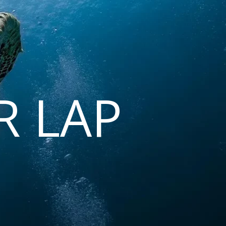
R LAP