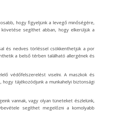
tosabb, hogy figyeljünk a levegő minőségére,
követése segíthet abban, hogy elkerüljük a
al és nedves törléssel csökkenthetjük a por
thetik a belső térben található allergének és
lő védőfelszerelést viselni. A maszkok és
, hogy tájékozódjunk a munkahelyi biztonsági
eink vannak, vagy olyan tüneteket észlelünk,
nybevétele segíthet megelőzni a komolyabb