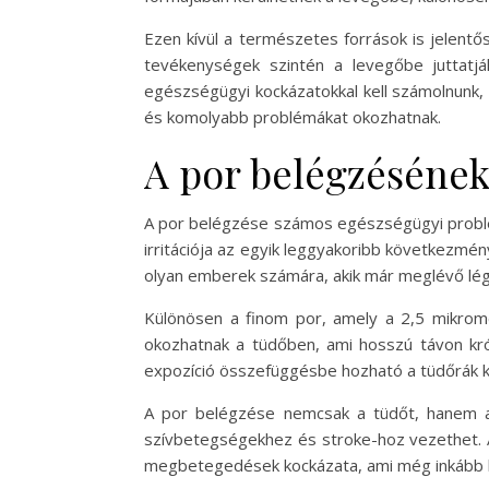
Ezen kívül a természetes források is jelent
tevékenységek szintén a levegőbe juttatjá
egészségügyi kockázatokkal kell számolnunk,
és komolyabb problémákat okozhatnak.
A por belégzésének
A por belégzése számos egészségügyi problém
irritációja az egyik leggyakoribb következm
olyan emberek számára, akik már meglévő lég
Különösen a finom por, amely a 2,5 mikromé
okozhatnak a tüdőben, ami hosszú távon kr
expozíció összefüggésbe hozható a tüdőrák kia
A por belégzése nemcsak a tüdőt, hanem a 
szívbetegségekhez és stroke-hoz vezethet. 
megbetegedések kockázata, ami még inkább h