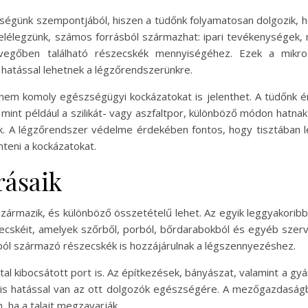
égünk szempontjából, hiszen a tüdőnk folyamatosan dolgozik, h
belélegzünk, számos forrásból származhat: ipari tevékenységek
evegőben található részecskék mennyiségéhez. Ezek a mikr
hatással lehetnek a légzőrendszerünkre.
em komoly egészségügyi kockázatokat is jelenthet. A tüdőnk é
int például a szilikát- vagy aszfaltpor, különböző módon hatnak a 
k. A légzőrendszer védelme érdekében fontos, hogy tisztában l
teni a kockázatokat.
rásaik
zármazik, és különböző összetételű lehet. Az egyik leggyakoribb
ecskéit, amelyek szőrből, porból, bőrdarabokból és egyéb szerv
okból származó részecskék is hozzájárulnak a légszennyezéshez.
tal kibocsátott port is. Az építkezések, bányászat, valamint a 
 is hatással van az ott dolgozók egészségére. A mezőgazdaság
 ha a talajt megzavarják.