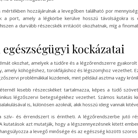
ős mértékben hozzájárulnak a levegőben található por mennyiség
k a port, amely a légkörbe kerülve hosszú távolságokra is e
 hiszen a durvább részecskék irritációt okozhatnak, míg a finom
 egészségügyi kockázatai
át okozhat, amelyek a tüdőre és a légzőrendszerre gyakorolt ha
ény, amely köhögéshez, torokfájáshoz és légszomjhoz vezethet. E
zőszervi problémákkal küzdenek, mint például asztma vagy krón
ternél kisebb részecskéket tartalmazza, képes a tüdő szövet
ónikus légzőszervi betegségekhez vezethet. Számos kutatás k
lakulásával is, különösen azoknál, akik hosszú ideig vannak kité
szív- és érrendszert is érintheti. A légzőrendszerbe jutó ré
A kutatások azt mutatják, hogy a légszennyezésnek kitett embe
angsúlyozza a levegő minősége és az egészség közötti szoros 