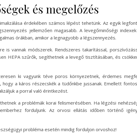
őségek és megelőzés
malizálása érdekében számos lépést tehetünk. Az egyik legfon
gszennyezés jellemzően magasabb. A levegőminőségi indexek 
rgalmas órákban, amikor a legnagyobb a légszennyezés.
e is vannak módszerek. Rendszeres takarítással, porszívózáss
en HEPA szűrők, segíthetnek a levegő tisztításában, és csökken
zeresen ki vagyunk téve poros környezetnek, érdemes megfele
 hogy a káros részecskék a tüdőnkbe jussanak. Emellett fontos
izáljuk a porral való érintkezést.
íthetnek a problémák korai felismerésében. Ha légzési nehézség
emberhez forduljunk. Az orvosi ellátás időben történő igé
Egészségügyi probléma esetén mindig forduljon orvoshoz!