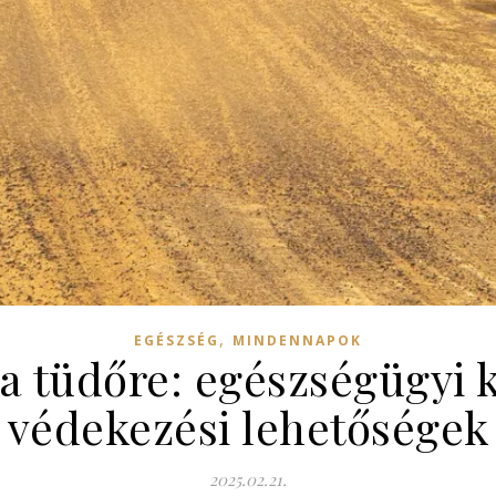
,
EGÉSZSÉG
MINDENNAPOK
 a tüdőre: egészségügyi 
védekezési lehetőségek
2025.02.21.