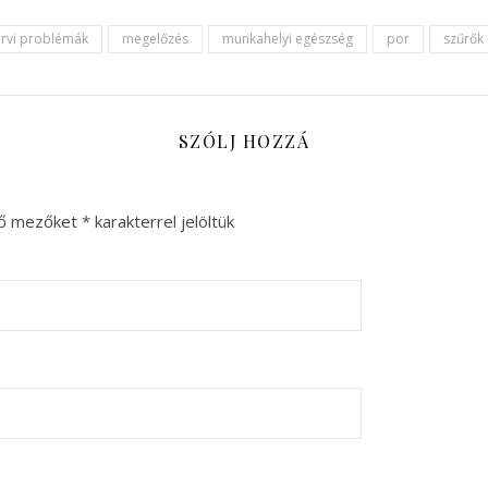
ervi problémák
megelőzés
munkahelyi egészség
por
szűrők
SZÓLJ HOZZÁ
ző mezőket
*
karakterrel jelöltük