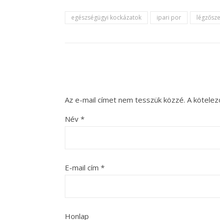
egészségügyi kockázatok
ipari por
légzősz
Az e-mail címet nem tesszük közzé.
A kötele
Név
*
E-mail cím
*
Honlap