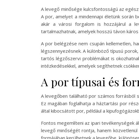
A levegő minősége kulcsfontosságú az egészs
A por, amelyet a mindennapi életünk során 
akár a városi forgalom is hozzájárul a l
tartalmazhatnak, amelyek hosszú távon káros 
A por belégzése nem csupán kellemetlen, han
légszennyezésnek. A különböző típusú porok, m
tartós légzőszervi problémákat is okozhatna
intézkedésekkel, amelyek segíthetnek csökken
A por típusai és for
A levegőben található por számos forrásból s
Ez magában foglalhatja a háztartási por rész
által kibocsátott por, például a kipufogógáz
Fontos megemlíteni az ipari tevékenységek ál
levegő minőségét rontja, hanem közvetlenül
formájában kerülhetnek a levegőbe, különösen,