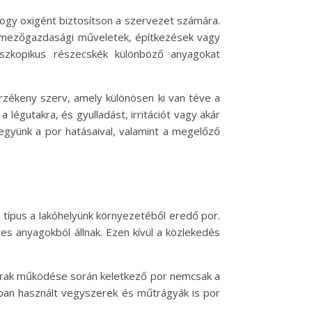
ogy oxigént biztosítson a szervezet számára.
, mezőgazdasági műveletek, építkezések vagy
oszkopikus részecskék különböző anyagokat
rzékeny szerv, amely különösen ki van téve a
légutakra, és gyulladást, irritációt vagy akár
együnk a por hatásaival, valamint a megelőző
 típus a lakóhelyünk környezetéből eredő por.
es anyagokból állnak. Ezen kívül a közlekedés
gyárak működése során keletkező por nemcsak a
ban használt vegyszerek és műtrágyák is por