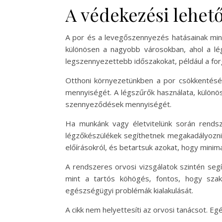
A védekezési lehet
A por és a levegőszennyezés hatásainak mini
különösen a nagyobb városokban, ahol a lé
legszennyezettebb időszakokat, például a fo
Otthoni környezetünkben a por csökkentésér
mennyiségét. A légszűrők használata, különös
szennyeződések mennyiségét.
Ha munkánk vagy életvitelünk során rends
légzőkészülékek segíthetnek megakadályozni,
előírásokról, és betartsuk azokat, hogy minimal
A rendszeres orvosi vizsgálatok szintén seg
mint a tartós köhögés, fontos, hogy szak
egészségügyi problémák kialakulását.
A cikk nem helyettesíti az orvosi tanácsot. 