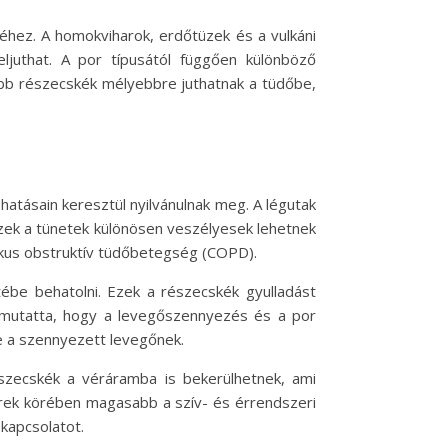
éhez. A homokviharok, erdőtüzek és a vulkáni
ljuthat. A por típusától függően különböző
abb részecskék mélyebbre juthatnak a tüdőbe,
tásain keresztül nyilvánulnak meg. A légutak
zek a tünetek különösen veszélyesek lehetnek
ikus obstruktív tüdőbetegség (COPD).
ébe behatolni. Ezek a részecskék gyulladást
imutatta, hogy a levegőszennyezés és a por
ve a szennyezett levegőnek.
szecskék a véráramba is bekerülhetnek, ami
rek körében magasabb a szív- és érrendszeri
kapcsolatot.