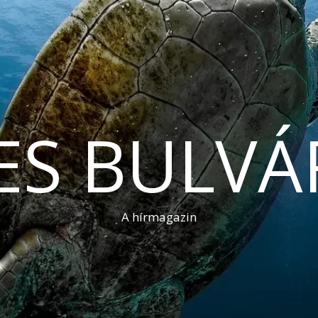
ES BULVÁ
A hírmagazin