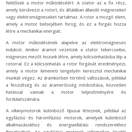
felelősek a motor működéséért. A stator az a fix rész,
amely körülveszi a rotort, és általában állandó mágneseket
vagy elektromágneseket tartalmaz. A rotor a mozgó elem,
amely a motor belsejében forog, és ez a forgás hozza
létre a mechanikai energiát.
A motor működésének alapelve az elektromágneses
indukció. Amikor áramot vezetünk a stator tekercseibe,
mágneses mezőt hozunk létre, amely kölcsönhatásba lép a
rotorral. Ez a kölcsönhatás a rotor forgását eredményezi,
amely a motor kimeneti tengelyén keresztül mechanikai
munkát végez. Az áramkörben történő változások, például
a feszültség és az áramerősség módosítása, közvetlen
hatással vannak a motor teljesítményére és
fordulatszámára.
A villanymotorok különböző típusai léteznek, például az
egyfázisú és háromfázisú motorok, amelyek különböző
alkalmazásokhoz és energiaellátási rendszerekhez
illeszkednek. Az egyfázisú motorok jellemzően kisebb