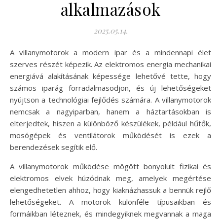
alkalmazások
2025.05.14.
A villanymotorok a modern ipar és a mindennapi élet
szerves részét képezik. Az elektromos energia mechanikai
energiává alakításának képessége lehetővé tette, hogy
számos iparág forradalmasodjon, és új lehetőségeket
nyújtson a technológiai fejlődés számára. A villanymotorok
nemcsak a nagyiparban, hanem a háztartásokban is
elterjedtek, hiszen a különböző készülékek, például hűtők,
mosógépek és ventilátorok működését is ezek a
berendezések segítik elő.
A villanymotorok működése mögött bonyolult fizikai és
elektromos elvek húzódnak meg, amelyek megértése
elengedhetetlen ahhoz, hogy kiaknázhassuk a bennük rejlő
lehetőségeket. A motorok különféle típusaikban és
formáikban léteznek, és mindegyiknek megvannak a maga