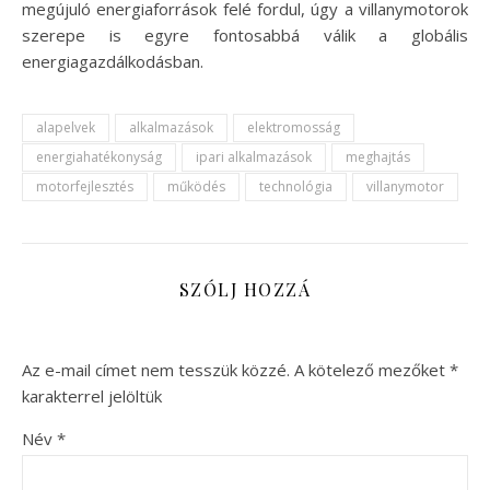
megújuló energiaforrások felé fordul, úgy a villanymotorok
szerepe is egyre fontosabbá válik a globális
energiagazdálkodásban.
alapelvek
alkalmazások
elektromosság
energiahatékonyság
ipari alkalmazások
meghajtás
motorfejlesztés
működés
technológia
villanymotor
SZÓLJ HOZZÁ
Az e-mail címet nem tesszük közzé.
A kötelező mezőket
*
karakterrel jelöltük
Név
*