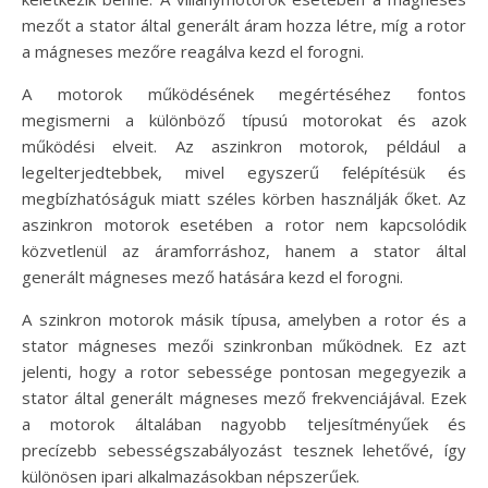
mezőt a stator által generált áram hozza létre, míg a rotor
a mágneses mezőre reagálva kezd el forogni.
A motorok működésének megértéséhez fontos
megismerni a különböző típusú motorokat és azok
működési elveit. Az aszinkron motorok, például a
legelterjedtebbek, mivel egyszerű felépítésük és
megbízhatóságuk miatt széles körben használják őket. Az
aszinkron motorok esetében a rotor nem kapcsolódik
közvetlenül az áramforráshoz, hanem a stator által
generált mágneses mező hatására kezd el forogni.
A szinkron motorok másik típusa, amelyben a rotor és a
stator mágneses mezői szinkronban működnek. Ez azt
jelenti, hogy a rotor sebessége pontosan megegyezik a
stator által generált mágneses mező frekvenciájával. Ezek
a motorok általában nagyobb teljesítményűek és
precízebb sebességszabályozást tesznek lehetővé, így
különösen ipari alkalmazásokban népszerűek.