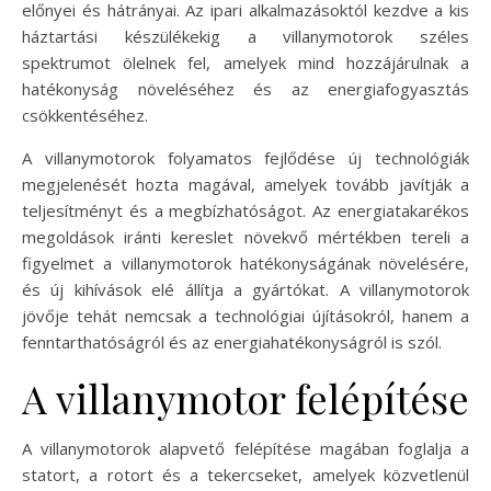
előnyei és hátrányai. Az ipari alkalmazásoktól kezdve a kis
háztartási készülékekig a villanymotorok széles
spektrumot ölelnek fel, amelyek mind hozzájárulnak a
hatékonyság növeléséhez és az energiafogyasztás
csökkentéséhez.
A villanymotorok folyamatos fejlődése új technológiák
megjelenését hozta magával, amelyek tovább javítják a
teljesítményt és a megbízhatóságot. Az energiatakarékos
megoldások iránti kereslet növekvő mértékben tereli a
figyelmet a villanymotorok hatékonyságának növelésére,
és új kihívások elé állítja a gyártókat. A villanymotorok
jövője tehát nemcsak a technológiai újításokról, hanem a
fenntarthatóságról és az energiahatékonyságról is szól.
A villanymotor felépítése
A villanymotorok alapvető felépítése magában foglalja a
statort, a rotort és a tekercseket, amelyek közvetlenül