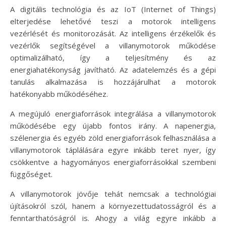
A digitális technológia és az IoT (Internet of Things)
elterjedése lehetővé teszi a motorok intelligens
vezérlését és monitorozását. Az intelligens érzékelők és
vezérlők segítségével a villanymotorok működése
optimalizálható, így a teljesítmény és az
energiahatékonyság javítható. Az adatelemzés és a gépi
tanulás alkalmazása is hozzájárulhat a motorok
hatékonyabb működéséhez.
A megújuló energiaforrások integrálása a villanymotorok
működésébe egy újabb fontos irány. A napenergia,
szélenergia és egyéb zöld energiaforrások felhasználása a
villanymotorok táplálására egyre inkább teret nyer, így
csökkentve a hagyományos energiaforrásokkal szembeni
függőséget.
A villanymotorok jövője tehát nemcsak a technológiai
újításokról szól, hanem a környezettudatosságról és a
fenntarthatóságról is. Ahogy a világ egyre inkább a