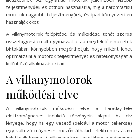
teljesítményűek és otthoni használatra, míg a háromfázisú
motorok nagyobb teljesítményűek, és ipari környezetben
használják őket.
A villanymotorok felépítése és működése tehát szoros
összefüggésben áll egymással, és a megfelelő ismeretek
birtokában könnyebben megérthetjük, hogy miként lehet
optimalizálni a motorok teljesítményét és hatékonyságát a
különböző alkalmazásokban.
A villanymotorok
működési elve
A villanymotorok működési elve a Faraday-féle
elektromágneses indukció törvényein alapul. Az elv
lényege, hogy ha egy vezető (például a motor tekercse)
egy változó mágneses mezőn áthalad, elektromos áram
keletkezik benne. A villanymotorok esetében a mágneses