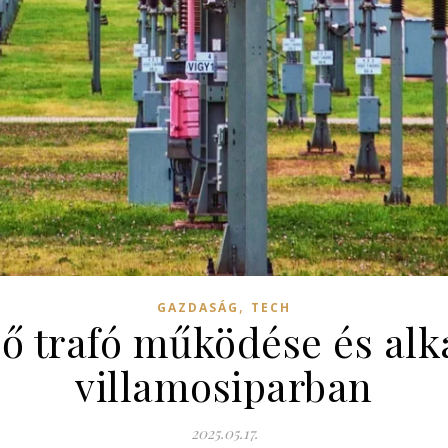
,
GAZDASÁG
TECH
ő trafó működése és alk
villamosiparban
2025.05.17.