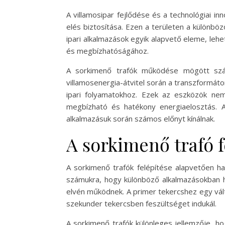
A villamosipar fejlődése és a technológiai in
elés biztosítása. Ezen a területen a különbö
ipari alkalmazások egyik alapvető eleme, lehe
és megbízhatóságához.
A sorkimenő trafók működése mögött szám
villamosenergia-átvitel során a transzformát
ipari folyamatokhoz. Ezek az eszközök nem
megbízható és hatékony energiaelosztás. A
alkalmazásuk során számos előnyt kínálnak.
A sorkimenő trafó 
A sorkimenő trafók felépítése alapvetően ha
számukra, hogy különböző alkalmazásokban he
elvén működnek. A primer tekercshez egy vá
szekunder tekercsben feszültséget indukál.
A sorkimenő trafók különleges jellemzője, ho