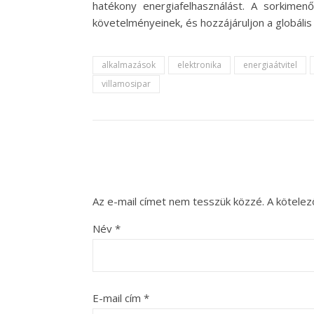
hatékony energiafelhasználást. A sorkimen
követelményeinek, és hozzájáruljon a globális
alkalmazások
elektronika
energiaátvitel
villamosipar
Az e-mail címet nem tesszük közzé.
A kötele
Név
*
E-mail cím
*