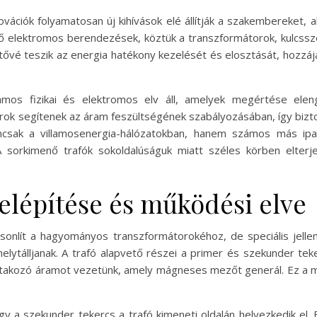
novációk folyamatosan új kihívások elé állítják a szakembereket, a
ző elektromos berendezések, köztük a transzformátorok, kulcssz
tővé teszik az energia hatékony kezelését és elosztását, hozzájá
os fizikai és elektromos elv áll, amelyek megértése eleng
orok segítenek az áram feszültségének szabályozásában, így bizto
csak a villamosenergia-hálózatokban, hanem számos más ipari
 sorkimenő trafók sokoldalúságuk miatt széles körben elterj
felépítése és működési elve
sonlít a hagyományos transzformátorokéhoz, de speciális jelle
lytálljanak. A trafó alapvető részei a primer és szekunder te
ltakozó áramot vezetünk, amely mágneses mezőt generál. Ez a m
gy a szekunder tekercs a trafó kimeneti oldalán helyezkedik el.