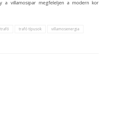
gy a villamosipar megfeleljen a modern kor
trafó
trafó típusok
villamosenergia