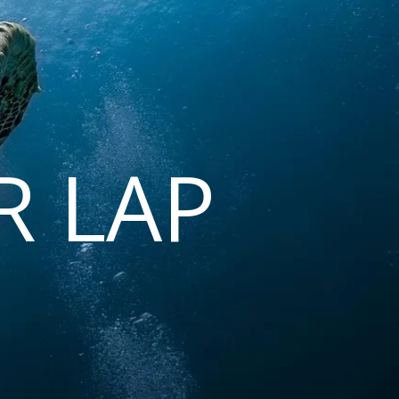
R LAP