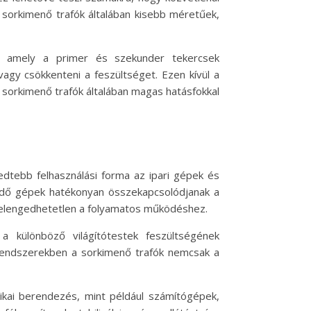
 sorkimenő trafók általában kisebb méretűek,
t, amely a primer és szekunder tekercsek
gy csökkenteni a feszültséget. Ezen kívül a
 A sorkimenő trafók általában magas hatásfokkal
jedtebb felhasználási forma az ipari gépek és
ködő gépek hatékonyan összekapcsolódjanak a
ás elengedhetetlen a folyamatos működéshez.
 a különböző világítótestek feszültségének
i rendszerekben a sorkimenő trafók nemcsak a
nikai berendezés, mint például számítógépek,