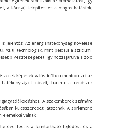
ók segítenek stabilizálni az áramellátást, így
et, a könnyű telepítés és a magas hatásfok,
 is jelentős. Az energiahatékonyság növelése
Az új technológiák, mint például a szilícium-
 kisebb veszteségeket, így hozzájárulva a zöld
endszerek képesek valós időben monitorozni az
a hatékonyságot növeli, hanem a rendszer
energiagazdálkodáshoz. A szakemberek számára
tásában kulcsszerepet játszanak. A sorkimenő
n elemekké válnak.
hetővé teszik a fenntartható fejlődést és a