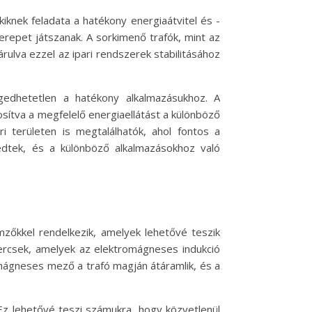
kiknek feladata a hatékony energiaátvitel és -
erepet játszanak. A sorkimenő trafók, mint az
rulva ezzel az ipari rendszerek stabilitásához
edhetetlen a hatékony alkalmazásukhoz. A
sítva a megfelelő energiaellátást a különböző
 területen is megtalálhatók, ahol fontos a
edtek, és a különböző alkalmazásokhoz való
mzőkkel rendelkezik, amelyek lehetővé teszik
kercsek, amelyek az elektromágneses indukció
ágneses mező a trafó magján átáramlik, és a
 Ez lehetővé teszi számukra, hogy közvetlenül