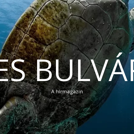
ES BULVÁ
A hírmagazin