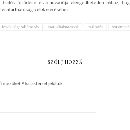
ő trafók fejlődése és innovációja elengedhetetlen ahhoz, ho
 fenntarthatósági célok eléréséhez.
feszültségszabályozás
ipari alkalmazások
működés
sorkimenő 
SZÓLJ HOZZÁ
ző mezőket
*
karakterrel jelöltük