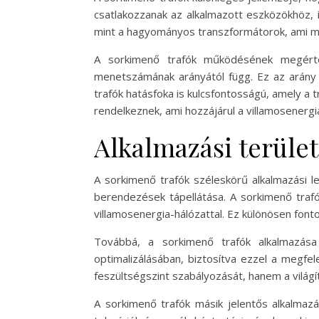
csatlakozzanak az alkalmazott eszközökhöz, 
mint a hagyományos transzformátorok, ami m
A sorkimenő trafók működésének megértés
menetszámának arányától függ. Ez az arány 
trafók hatásfoka is kulcsfontosságú, amely a t
rendelkeznek, ami hozzájárul a villamosenergi
Alkalmazási terüle
A sorkimenő trafók széleskörű alkalmazási le
berendezések tápellátása. A sorkimenő traf
villamosenergia-hálózattal. Ez különösen fon
Továbbá, a sorkimenő trafók alkalmazása a
optimalizálásában, biztosítva ezzel a megfe
feszültségszint szabályozását, hanem a világí
A sorkimenő trafók másik jelentős alkalmazá