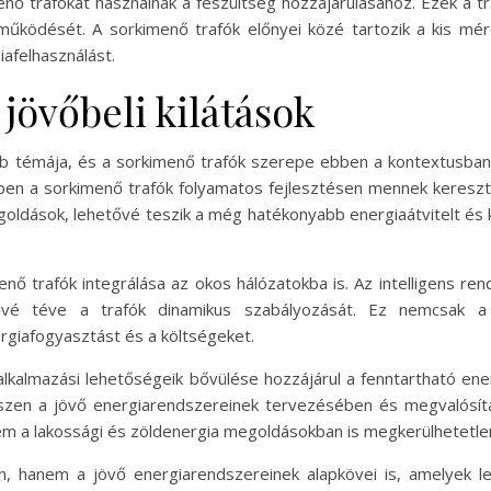
nő trafókat használnak a feszültség hozzájárulásához. Ezek a traf
ködését. A sorkimenő trafók előnyei közé tartozik a kis mér
iafelhasználást.
jövőbeli kilátások
bb témája, és a sorkimenő trafók szerepe ebben a kontextusban
n a sorkimenő trafók folyamatos fejlesztésen mennek keresztül. 
megoldások, lehetővé teszik a még hatékonyabb energiaátvitelt és
menő trafók integrálása az okos hálózatokba is. Az intelligens r
tővé téve a trafók dinamikus szabályozását. Ez nemcsak 
ergiafogyasztást és a költségeket.
alkalmazási lehetőségeik bővülése hozzájárul a fenntartható 
hiszen a jövő energiarendszereinek tervezésében és megvalósí
em a lakossági és zöldenergia megoldásokban is megkerülhetetle
 hanem a jövő energiarendszereinek alapkövei is, amelyek le