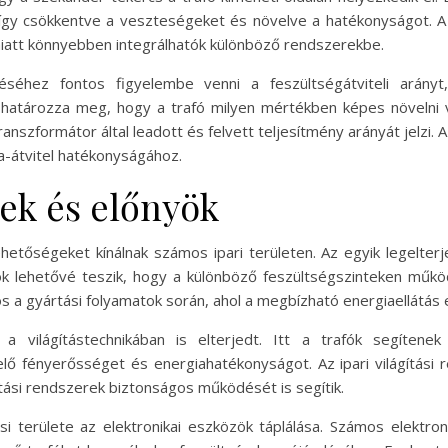
így csökkentve a veszteségeket és növelve a hatékonyságot. A
iatt könnyebben integrálhatók különböző rendszerekbe.
éhez fontos figyelembe venni a feszültségátviteli arány
határozza meg, hogy a trafó milyen mértékben képes növelni va
ranszformátor által leadott és felvett teljesítmény arányát jelzi.
a-átvitel hatékonyságához.
tek és előnyök
hetőségeket kínálnak számos ipari területen. Az egyik legelter
ók lehetővé teszik, hogy a különböző feszültségszinteken mű
tos a gyártási folyamatok során, ahol a megbízható energiaellát
 világítástechnikában is elterjedt. Itt a trafók segítenek
lelő fényerősséget és energiahatékonyságot. Az ipari világítás
tási rendszerek biztonságos működését is segítik.
si területe az elektronikai eszközök táplálása. Számos elektro