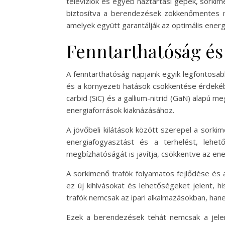
televíziók és egyéb háztartási gépek, sorkime
biztosítva a berendezések zökkenőmentes mű
amelyek együtt garantálják az optimális energ
Fenntarthatóság és 
A fenntarthatóság napjaink egyik legfontosa
és a környezeti hatások csökkentése érdekébe
carbid (SiC) és a gallium-nitrid (GaN) alapú 
energiaforrások kiaknázásához.
A jövőbeli kilátások között szerepel a sorki
energiafogyasztást és a terhelést, lehe
megbízhatóságát is javítja, csökkentve az en
A sorkimenő trafók folyamatos fejlődése és 
ez új kihívásokat és lehetőségeket jelent, 
trafók nemcsak az ipari alkalmazásokban, han
Ezek a berendezések tehát nemcsak a jelen,