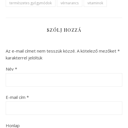
természetes gyógymódok
vérnarancs
vitaminok
SZÓLJ HOZZÁ
Az e-mail címet nem tesszük közzé.
A kötelező mezőket
*
karakterrel jelöltük
Név
*
E-mail cím
*
Honlap