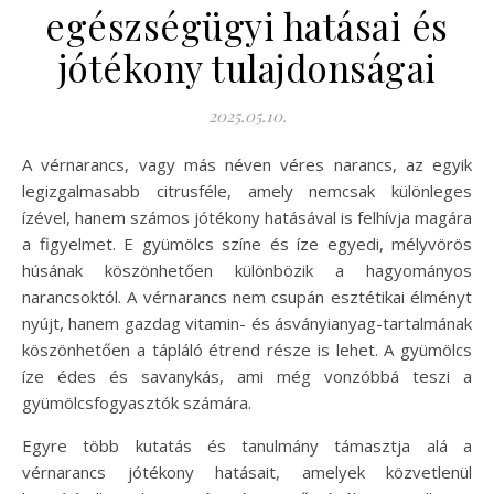
egészségügyi hatásai és
jótékony tulajdonságai
2025.05.10.
A vérnarancs, vagy más néven véres narancs, az egyik
legizgalmasabb citrusféle, amely nemcsak különleges
ízével, hanem számos jótékony hatásával is felhívja magára
a figyelmet. E gyümölcs színe és íze egyedi, mélyvörös
húsának köszönhetően különbözik a hagyományos
narancsoktól. A vérnarancs nem csupán esztétikai élményt
nyújt, hanem gazdag vitamin- és ásványianyag-tartalmának
köszönhetően a tápláló étrend része is lehet. A gyümölcs
íze édes és savanykás, ami még vonzóbbá teszi a
gyümölcsfogyasztók számára.
Egyre több kutatás és tanulmány támasztja alá a
vérnarancs jótékony hatásait, amelyek közvetlenül