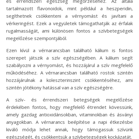
és érrendszeri egészség megőrzéséhez. Az általa
tartalmazott flavonoidok, mint például a heszperidin,
segíthetnek csökkenteni a vérnyomást és javítani a
vérkeringést. Ezek a vegyületek támogathatják az érfalak
rugalmasságát, ami különösen fontos a szívbetegségek
megelőzése szempontjából.
Ezen kívül a vérnarancsban található kálium is fontos
szerepet játszik a szív egészségében. A kálium segít
szabályozni a vérnyomást, és hozzájárul a szív megfelelő
működéséhez. A vérnarancsban található rostok szintén
hozzájárulnak a koleszterinszint csökkentéséhez, ami
szintén jótékony hatással van a szív egészségére.
A szív- és érrendszeri betegségek megelőzése
érdekében fontos, hogy megfelelő étrendet kövessünk,
amely gazdag antioxidánsokban, vitaminokban és ásványi
anyagokban. A vérnarancs beépítése a napi étkezésbe
kiváló módja lehet annak, hogy támogassuk szívünk
egészségét, és csökkentsük a szívbetegségek kockázatát.