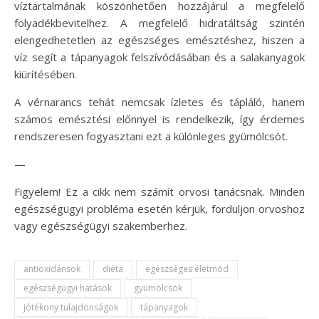
víztartalmának köszönhetően hozzájárul a megfelelő
folyadékbevitelhez. A megfelelő hidratáltság szintén
elengedhetetlen az egészséges emésztéshez, hiszen a
víz segít a tápanyagok felszívódásában és a salakanyagok
kiürítésében.
A vérnarancs tehát nemcsak ízletes és tápláló, hanem
számos emésztési előnnyel is rendelkezik, így érdemes
rendszeresen fogyasztani ezt a különleges gyümölcsöt.
—
Figyelem! Ez a cikk nem számít orvosi tanácsnak. Minden
egészségügyi probléma esetén kérjük, forduljon orvoshoz
vagy egészségügyi szakemberhez.
antioxidánsok
diéta
egészséges életmód
egészségügyi hatások
gyümölcsök
jótékony tulajdonságok
tápanyagok