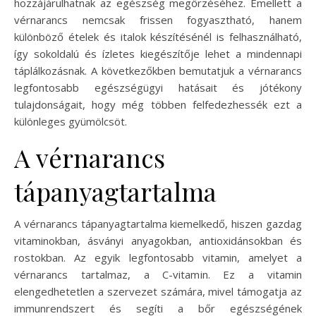
hozzájárulhatnak az egészség megőrzéséhez. Emellett a
vérnarancs nemcsak frissen fogyasztható, hanem
különböző ételek és italok készítésénél is felhasználható,
így sokoldalú és ízletes kiegészítője lehet a mindennapi
táplálkozásnak. A következőkben bemutatjuk a vérnarancs
legfontosabb egészségügyi hatásait és jótékony
tulajdonságait, hogy még többen felfedezhessék ezt a
különleges gyümölcsöt.
A vérnarancs
tápanyagtartalma
A vérnarancs tápanyagtartalma kiemelkedő, hiszen gazdag
vitaminokban, ásványi anyagokban, antioxidánsokban és
rostokban. Az egyik legfontosabb vitamin, amelyet a
vérnarancs tartalmaz, a C-vitamin. Ez a vitamin
elengedhetetlen a szervezet számára, mivel támogatja az
immunrendszert és segíti a bőr egészségének