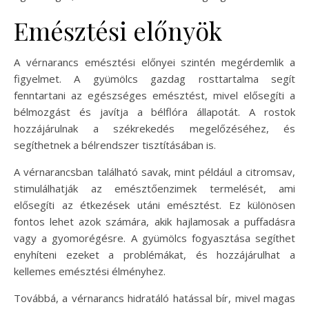
Emésztési előnyök
A vérnarancs emésztési előnyei szintén megérdemlik a
figyelmet. A gyümölcs gazdag rosttartalma segít
fenntartani az egészséges emésztést, mivel elősegíti a
bélmozgást és javítja a bélflóra állapotát. A rostok
hozzájárulnak a székrekedés megelőzéséhez, és
segíthetnek a bélrendszer tisztításában is.
A vérnarancsban található savak, mint például a citromsav,
stimulálhatják az emésztőenzimek termelését, ami
elősegíti az étkezések utáni emésztést. Ez különösen
fontos lehet azok számára, akik hajlamosak a puffadásra
vagy a gyomorégésre. A gyümölcs fogyasztása segíthet
enyhíteni ezeket a problémákat, és hozzájárulhat a
kellemes emésztési élményhez.
Továbbá, a vérnarancs hidratáló hatással bír, mivel magas