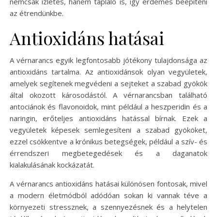
nemcsak ízletes, hanem tápláló is, így érdemes beépíteni
az étrendünkbe.
Antioxidáns hatásai
A vérnarancs egyik legfontosabb jótékony tulajdonsága az
antioxidáns tartalma. Az antioxidánsok olyan vegyületek,
amelyek segítenek megvédeni a sejteket a szabad gyökök
által okozott károsodástól. A vérnarancsban található
antociánok és flavonoidok, mint például a heszperidin és a
naringin, erőteljes antioxidáns hatással bírnak. Ezek a
vegyületek képesek semlegesíteni a szabad gyököket,
ezzel csökkentve a krónikus betegségek, például a szív- és
érrendszeri megbetegedések és a daganatok
kialakulásának kockázatát.
A vérnarancs antioxidáns hatásai különösen fontosak, mivel
a modern életmódból adódóan sokan ki vannak téve a
környezeti stressznek, a szennyezésnek és a helytelen