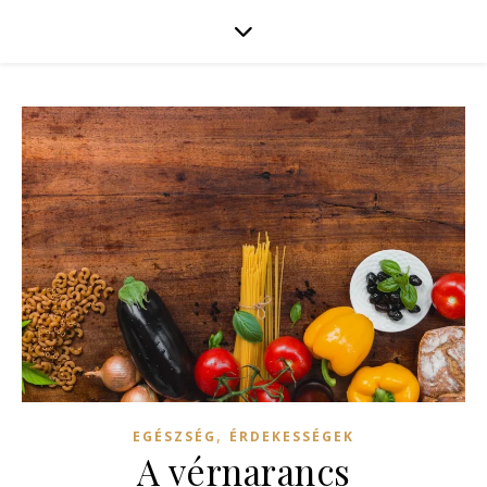
,
EGÉSZSÉG
ÉRDEKESSÉGEK
A vérnarancs