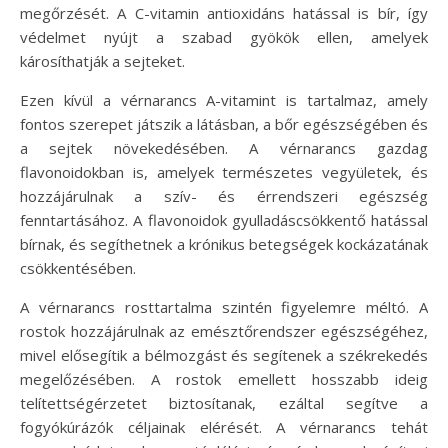
megőrzését. A C-vitamin antioxidáns hatással is bír, így
védelmet nyújt a szabad gyökök ellen, amelyek
károsíthatják a sejteket.
Ezen kívül a vérnarancs A-vitamint is tartalmaz, amely
fontos szerepet játszik a látásban, a bőr egészségében és
a sejtek növekedésében. A vérnarancs gazdag
flavonoidokban is, amelyek természetes vegyületek, és
hozzájárulnak a szív- és érrendszeri egészség
fenntartásához. A flavonoidok gyulladáscsökkentő hatással
bírnak, és segíthetnek a krónikus betegségek kockázatának
csökkentésében.
A vérnarancs rosttartalma szintén figyelemre méltó. A
rostok hozzájárulnak az emésztőrendszer egészségéhez,
mivel elősegítik a bélmozgást és segítenek a székrekedés
megelőzésében. A rostok emellett hosszabb ideig
telítettségérzetet biztosítanak, ezáltal segítve a
fogyókúrázók céljainak elérését. A vérnarancs tehát