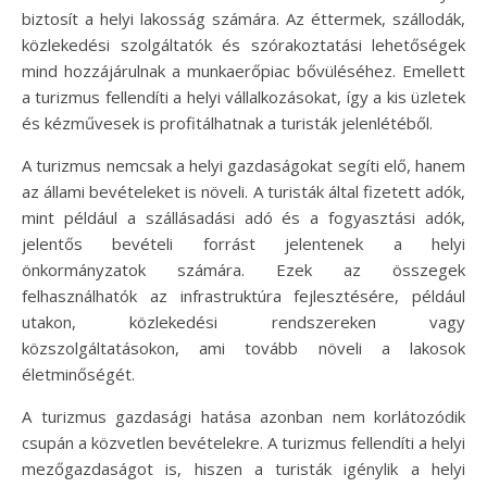
biztosít a helyi lakosság számára. Az éttermek, szállodák,
közlekedési szolgáltatók és szórakoztatási lehetőségek
mind hozzájárulnak a munkaerőpiac bővüléséhez. Emellett
a turizmus fellendíti a helyi vállalkozásokat, így a kis üzletek
és kézművesek is profitálhatnak a turisták jelenlétéből.
A turizmus nemcsak a helyi gazdaságokat segíti elő, hanem
az állami bevételeket is növeli. A turisták által fizetett adók,
mint például a szállásadási adó és a fogyasztási adók,
jelentős bevételi forrást jelentenek a helyi
önkormányzatok számára. Ezek az összegek
felhasználhatók az infrastruktúra fejlesztésére, például
utakon, közlekedési rendszereken vagy
közszolgáltatásokon, ami tovább növeli a lakosok
életminőségét.
A turizmus gazdasági hatása azonban nem korlátozódik
csupán a közvetlen bevételekre. A turizmus fellendíti a helyi
mezőgazdaságot is, hiszen a turisták igénylik a helyi