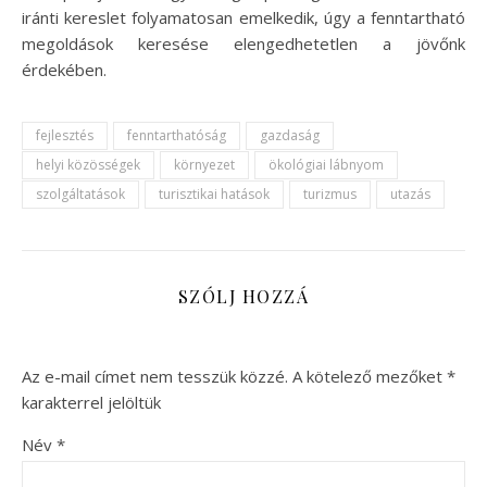
iránti kereslet folyamatosan emelkedik, úgy a fenntartható
megoldások keresése elengedhetetlen a jövőnk
érdekében.
fejlesztés
fenntarthatóság
gazdaság
helyi közösségek
környezet
ökológiai lábnyom
szolgáltatások
turisztikai hatások
turizmus
utazás
SZÓLJ HOZZÁ
Az e-mail címet nem tesszük közzé.
A kötelező mezőket
*
karakterrel jelöltük
Név
*