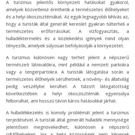
A turizmus jelentős környezeti hatásokat gyakorol,
amelyek közvetlenül érinthetik a természetes élőhelyeket
és a helyi ökoszisztémákat. Az egyik legnagyobb kihívás az,
hogy a turisták által generált kereslet gyakran túlterheli a
természetes erőforrásokat. A vízfogyasztás, a
hulladéktermelés és a közlekedési igények mind olyan
tényezők, amelyek súlyosan befolyásolják a környezetet.
A turizmus különösen nagy terhet jelent a népszerű
természeti látnivalókra, mint például a nemzeti parkokra
vagy a tengerpartokra. A turisták látogatása során a
természetes élőhelyek sérülhetnek, a növény- és állatvilág
pedig veszélybe kerülhet. A túlzott látogatottság
következtében a helyi ökoszisztémák egyensúlya
felborulhat, ami hosszú távon káros hatásokkal járhat.
A hulladékkezelés is komoly problémát jelent a turizmus
terjedésével. A turisták által generált hulladék mennyisége
jelentősen megnövekedhet, különösen a népszerű
üdülőhelyeken. Ha a helyi közösségek nem képesek