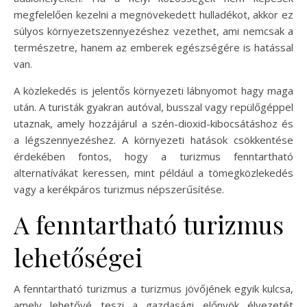
megfelelően kezelni a megnövekedett hulladékot, akkor ez
súlyos környezetszennyezéshez vezethet, ami nemcsak a
természetre, hanem az emberek egészségére is hatással
van.
A közlekedés is jelentős környezeti lábnyomot hagy maga
után. A turisták gyakran autóval, busszal vagy repülőgéppel
utaznak, amely hozzájárul a szén-dioxid-kibocsátáshoz és
a légszennyezéshez. A környezeti hatások csökkentése
érdekében fontos, hogy a turizmus fenntartható
alternatívákat keressen, mint például a tömegközlekedés
vagy a kerékpáros turizmus népszerűsítése.
A fenntartható turizmus
lehetőségei
A fenntartható turizmus a turizmus jövőjének egyik kulcsa,
amely lehetővé teszi a gazdasági előnyök élvezetét