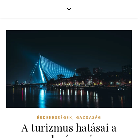
,
ÉRDEKESSÉGEK
GAZDASÁG
A turizmus hatásai a