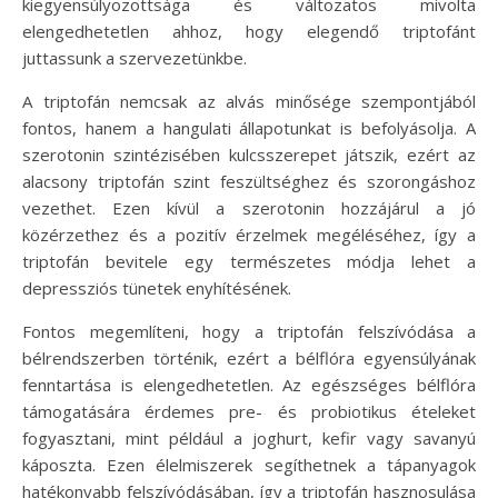
kiegyensúlyozottsága és változatos mivolta
elengedhetetlen ahhoz, hogy elegendő triptofánt
juttassunk a szervezetünkbe.
A triptofán nemcsak az alvás minősége szempontjából
fontos, hanem a hangulati állapotunkat is befolyásolja. A
szerotonin szintézisében kulcsszerepet játszik, ezért az
alacsony triptofán szint feszültséghez és szorongáshoz
vezethet. Ezen kívül a szerotonin hozzájárul a jó
közérzethez és a pozitív érzelmek megéléséhez, így a
triptofán bevitele egy természetes módja lehet a
depressziós tünetek enyhítésének.
Fontos megemlíteni, hogy a triptofán felszívódása a
bélrendszerben történik, ezért a bélflóra egyensúlyának
fenntartása is elengedhetetlen. Az egészséges bélflóra
támogatására érdemes pre- és probiotikus ételeket
fogyasztani, mint például a joghurt, kefir vagy savanyú
káposzta. Ezen élelmiszerek segíthetnek a tápanyagok
hatékonyabb felszívódásában, így a triptofán hasznosulása