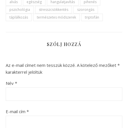
alvás
egészség
hangulatjavítás
pihenés
pszichológia
stresszcsökkentés
szorongás
táplálkozás
természetes módszerek
triptofán
SZÓLJ HOZZÁ
Az e-mail címet nem tesszük közzé.
A kötelező mezőket
*
karakterrel jelöltük
Név
*
E-mail cím
*