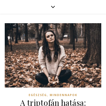
,
EGÉSZSÉG
MINDENNAPOK
A triptofán hatása: