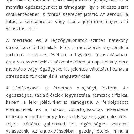
mentális egészségünket is támogatja, így a stressz szint
csökkentésében is fontos szerepet játszik. Az aerobik, a
futás, a kerékpározás vagy akár a jóga mind nagyszerű
választás lehet.
A meditáció és a légzőgyakorlatok szintén hatékony
stresszkezelő technikák. Ezek a módszerek segítenek a
tudatunk lecsendesítésében, a figyelem fókuszálásában,
és a stresszreakciók csökkentésében. A napi néhány perc
meditáció vagy légzőgyakorlat jelentős változást hozhat a
stressz szintünkben és a hangulatunkban.
A táplálkozásra is érdemes hangsúlyt fektetni. Az
egészséges, tápláló ételek fogyasztása nemcsak a fizikai,
hanem a lelki jólétünket is támogatja. A feldolgozott
élelmiszerek és a túlzott cukorfogyasztás elkerülése
érdekében fontos, hogy friss zöldségeket, gyümölcsöket,
teljes kiőrlésű gabonákat és egészséges zsírokat
válasszunk. Az antioxidánsokban gazdag ételek, mint a