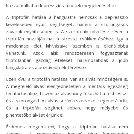
hozzájárulhat a depressziós tünetek megjelenéséhez.
A triptofán hatása a hangulatra nemcsak a depresszió
kezelésében nyújt segítséget, hanem a szorongásos
zavarok enyhítésében is. A szerotonin növelése révén a
triptofán hozzájárulhat a stressz csökkentéséhez, így a
mindennapi élet kihívásaival szemben is ellenállóbbá
válhatunk. Azok, akik rendszeresen fogyasztanak
triptofánban gazdag ételeket, hajlamosabbak a jobb
hangulatra és a pozitívabb életérzésre.
Ezen kívül a triptofán hatással van az alvás minőségére is.
A megfelelő alvás elengedhetetlen a mentális egészség
fenntartásához, hiszen az alváshiány fokozhatja a stresszt
és a szorongást. Az alvás során a szervezet regenerálódik,
és a triptofán segíthet abban, hogy mélyebb és
pihentetőbb alvást érjünk el.
Érdemes megemlíteni, hogy a triptofán hatása nem
azonnali. A rendszeres, hosszú távú fogyasztása