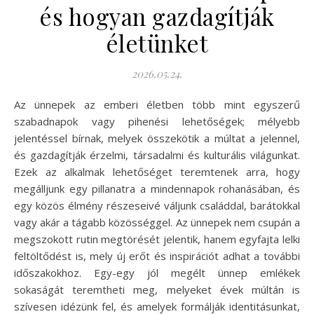
és hogyan gazdagítják
életünket
2026.05.24.
Az ünnepek az emberi életben több mint egyszerű
szabadnapok vagy pihenési lehetőségek; mélyebb
jelentéssel bírnak, melyek összekötik a múltat a jelennel,
és gazdagítják érzelmi, társadalmi és kulturális világunkat.
Ezek az alkalmak lehetőséget teremtenek arra, hogy
megálljunk egy pillanatra a mindennapok rohanásában, és
egy közös élmény részeseivé váljunk családdal, barátokkal
vagy akár a tágabb közösséggel. Az ünnepek nem csupán a
megszokott rutin megtörését jelentik, hanem egyfajta lelki
feltöltődést is, mely új erőt és inspirációt adhat a további
időszakokhoz. Egy-egy jól megélt ünnep emlékek
sokaságát teremtheti meg, melyeket évek múltán is
szívesen idézünk fel, és amelyek formálják identitásunkat,