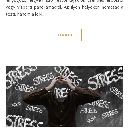
lenyűgöző, legyen szó festői tájakról, csendes erdőkről
vagy vízparti panorámákról. Az ilyen helyeken nemcsak a
testi, hanem a lelki…
TOVÁBB