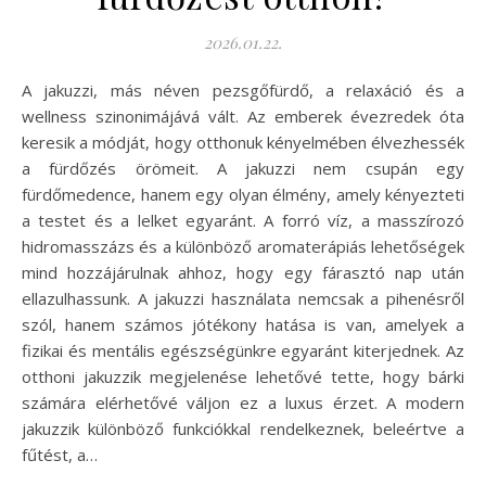
2026.01.22.
A jakuzzi, más néven pezsgőfürdő, a relaxáció és a
wellness szinonimájává vált. Az emberek évezredek óta
keresik a módját, hogy otthonuk kényelmében élvezhessék
a fürdőzés örömeit. A jakuzzi nem csupán egy
fürdőmedence, hanem egy olyan élmény, amely kényezteti
a testet és a lelket egyaránt. A forró víz, a masszírozó
hidromasszázs és a különböző aromaterápiás lehetőségek
mind hozzájárulnak ahhoz, hogy egy fárasztó nap után
ellazulhassunk. A jakuzzi használata nemcsak a pihenésről
szól, hanem számos jótékony hatása is van, amelyek a
fizikai és mentális egészségünkre egyaránt kiterjednek. Az
otthoni jakuzzik megjelenése lehetővé tette, hogy bárki
számára elérhetővé váljon ez a luxus érzet. A modern
jakuzzik különböző funkciókkal rendelkeznek, beleértve a
fűtést, a…