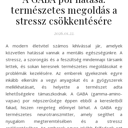
természetes megoldás a
stressz csökkentésére
2026.01.22.
A modern életvitel számos kihívással jár, amelyek
közvetlen hatással vannak a mentális egészségünkre. A
stressz, a szorongás és a feszültség mindennapi társaink
lettek, és sokan keresnek természetes megoldásokat e
problémák kezelésére. Az emberek igyekeznek egyre
inkább elkerülni a vegyi anyagokat és a gyógyszerek
mellékhatásait, és helyette a természet adta
lehetőségekre támaszkodnak. A GABA (gamma-amino-
vajsav) por népszerűsége éppen ebből a keresletből
fakad, hiszen rengeteg előnnyel bírhat. A GABA egy
természetes neurotranszmitter, amely segíthet a
nyugalom megteremtésében és a stressz
csökkentésében. Az emberek egyre inkább felfedezik ezt