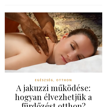
,
EGÉSZSÉG
OTTHON
A jakuzzi működése:
hogyan élvezhetjük a
fürdőzést otthon?