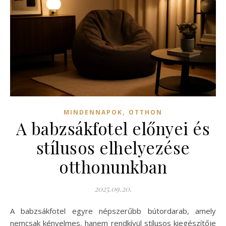
,
MINDENNAPOK
OTTHON
A babzsákfotel előnyei és
stílusos elhelyezése
otthonunkban
2025.09.20.
A babzsákfotel egyre népszerűbb bútordarab, amely
nemcsak kényelmes, hanem rendkívül stílusos kiegészítője