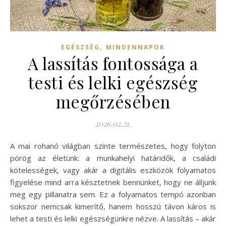
,
EGÉSZSÉG
MINDENNAPOK
A lassítás fontossága a
testi és lelki egészség
megőrzésében
2026.02.21.
A mai rohanó világban szinte természetes, hogy folyton
pörög az életünk: a munkahelyi határidők, a családi
kötelességek, vagy akár a digitális eszközök folyamatos
figyelése mind arra késztetnek bennünket, hogy ne álljunk
meg egy pillanatra sem. Ez a folyamatos tempó azonban
sokszor nemcsak kimerítő, hanem hosszú távon káros is
lehet a testi és lelki egészségünkre nézve. A lassítás – akár