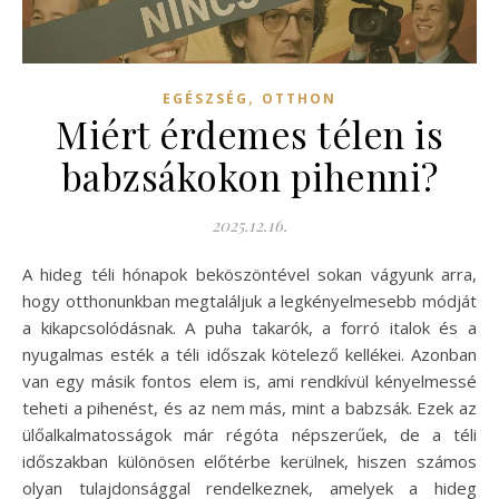
,
EGÉSZSÉG
OTTHON
Miért érdemes télen is
babzsákokon pihenni?
2025.12.16.
A hideg téli hónapok beköszöntével sokan vágyunk arra,
hogy otthonunkban megtaláljuk a legkényelmesebb módját
a kikapcsolódásnak. A puha takarók, a forró italok és a
nyugalmas esték a téli időszak kötelező kellékei. Azonban
van egy másik fontos elem is, ami rendkívül kényelmessé
teheti a pihenést, és az nem más, mint a babzsák. Ezek az
ülőalkalmatosságok már régóta népszerűek, de a téli
időszakban különösen előtérbe kerülnek, hiszen számos
olyan tulajdonsággal rendelkeznek, amelyek a hideg