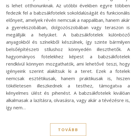
is lehet otthonunknak. Az utóbbi években egyre többen
fedezik fel a babzsákfotelek sokoldalúságát és funkcionális
előnyeit, amelyek révén nemcsak a nappaliban, hanem akár
a gyerekszobában, dolgozószobában vagy teraszon is
megállják a helyüket. A babzsákfotelek különböző
anyagokból és színekből készülnek, így szinte bármilyen
belsőépítészeti stílushoz könnyedén illeszthetők. A
hagyományos fotelekhez képest a babzsákfotelek
rendkívül könnyen mozgathatók, ami lehetővé teszi, hogy
igényeink szerint alakítsuk ki a teret. Ezek a fotelek
nemcsak esztétikusak, hanem praktikusak is, hiszen
tökéletesen illeszkednek a testhez, támogatva a
kényelmes ülést és pihenést. A babzsákfotelek kiválóan
alkalmasak a lazításra, olvasásra, vagy akár a tévézésre is,
így nem…
TOVÁBB