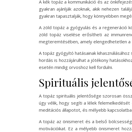
A kék topáz a kommunikáció és az önkifejezés
gyakran ajánlják azoknak, akik nehezen talál
gyakran tapasztalják, hogy könnyebben megért
A zöld topáz a gyógyulás és a regeneráció kö
zöld topáz viselése erősítheti az immunren
megteremtésében, amely elengedhetetlen a te
A topáz gyógyító hatásainak kihasználásához s
hordás is hozzájárulhat a jótékony hatásokh
esetén mindig orvoshoz kell fordulni.
Spirituális jelentő
A topáz spirituális jelentősége szorosan ös
úgy vélik, hogy segíti a lélek felemelkedését
meditációs állapotot, és mélyebb kapcsolatba l
A topáz az önismeret és a belső bölcsesség 
motivációikat. Ez a mélyebb önismeret hozz