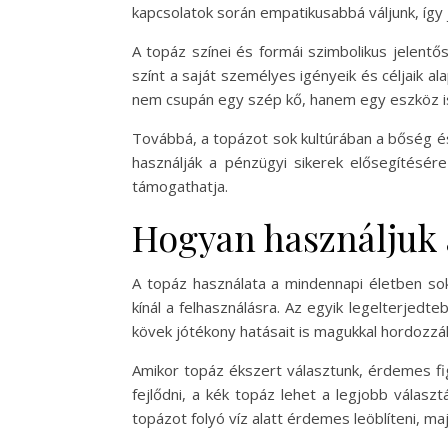
kapcsolatok során empatikusabbá váljunk, így
A topáz színei és formái szimbolikus jelent
színt a saját személyes igényeik és céljaik a
nem csupán egy szép kő, hanem egy eszköz is,
Továbbá, a topázot sok kultúrában a bőség és a
használják a pénzügyi sikerek elősegítésére
támogathatja.
Hogyan használjuk 
A topáz használata a mindennapi életben so
kínál a felhasználásra. Az egyik legelterjed
kövek jótékony hatásait is magukkal hordozzá
Amikor topáz ékszert választunk, érdemes fig
fejlődni, a kék topáz lehet a legjobb választ
topázot folyó víz alatt érdemes leöblíteni, ma