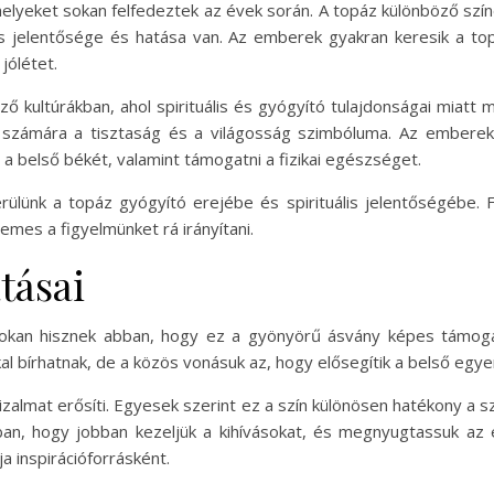
elyeket sokan felfedeztek az évek során. A topáz különböző szí
os jelentősége és hatása van. Az emberek gyakran keresik a t
 jólétet.
 kultúrákban, ahol spirituális és gyógyító tulajdonságai miatt m
 számára a tisztaság és a világosság szimbóluma. Az emberek 
i a belső békét, valamint támogatni a fizikai egészséget.
lünk a topáz gyógyító erejébe és spirituális jelentőségébe. 
mes a figyelmünket rá irányítani.
tásai
okan hisznek abban, hogy ez a gyönyörű ásvány képes támogat
 bírhatnak, de a közös vonásuk az, hogy elősegítik a belső egyen
izalmat erősíti. Egyesek szerint ez a szín különösen hatékony a 
an, hogy jobban kezeljük a kihívásokat, és megnyugtassuk az 
a inspirációforrásként.