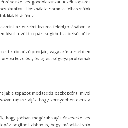
 érzéseinket és gondolatainkat. A kék topázot
pcsolataikat. Használata során a felhasználók
ok kialakításához.
valamint az érzelmi trauma feldolgozásában. A
en kívül a zöld topáz segíthet a belső béke
a test különböző pontjain, vagy akár a zsebben
z orvosi kezelést, és egészségügyi problémák
álják a topázot meditációs eszközként, mivel
n sokan tapasztalják, hogy könnyebben elérik a
ák, hogy jobban megértik saját érzéseiket és
topáz segíthet abban is, hogy másokkal való