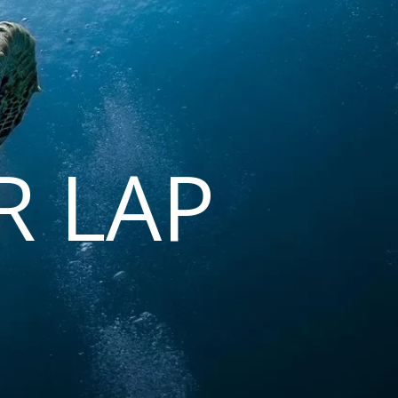
R LAP