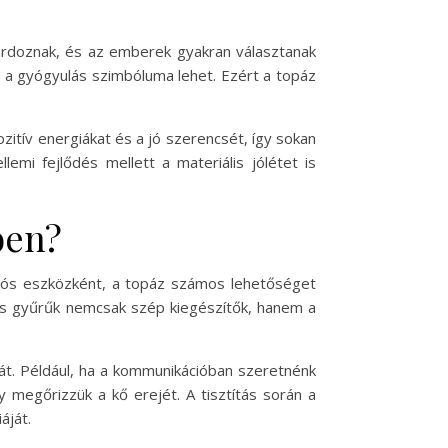
hordoznak, és az emberek gyakran választanak
ld a gyógyulás szimbóluma lehet. Ezért a topáz
ozitív energiákat és a jó szerencsét, így sokan
emi fejlődés mellett a materiális jólétet is
ben?
ciós eszközként, a topáz számos lehetőséget
k és gyűrűk nemcsak szép kiegészítők, hanem a
sát. Például, ha a kommunikációban szeretnénk
gy megőrizzük a kő erejét. A tisztítás során a
áját.