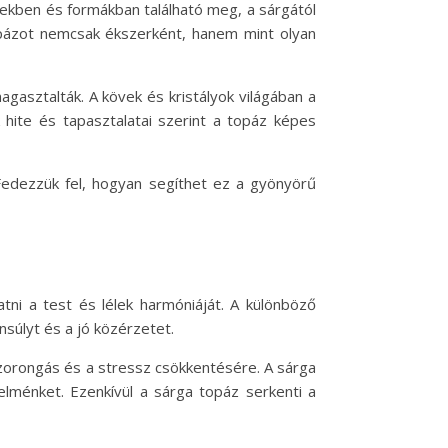
nekben és formákban található meg, a sárgától
opázot nemcsak ékszerként, hanem mint olyan
agasztalták. A kövek és kristályok világában a
hite és tapasztalatai szerint a topáz képes
Fedezzük fel, hogyan segíthet ez a gyönyörű
ni a test és lélek harmóniáját. A különböző
súlyt és a jó közérzetet.
szorongás és a stressz csökkentésére. A sárga
elménket. Ezenkívül a sárga topáz serkenti a