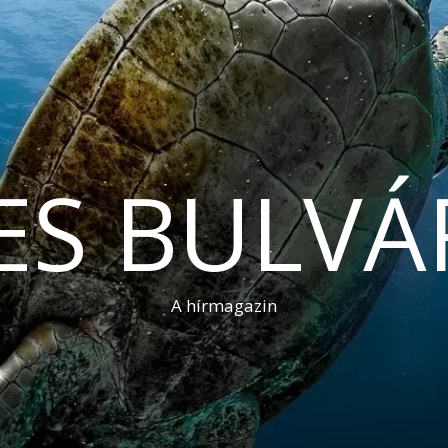
ES BULVÁ
A hírmagazin