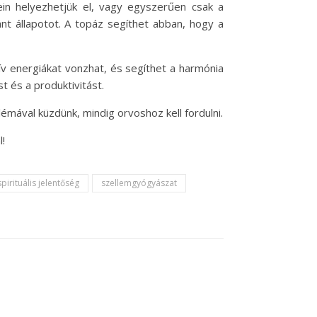
ein helyezhetjük el, vagy egyszerűen csak a
ánt állapotot. A topáz segíthet abban, hogy a
tív energiákat vonzhat, és segíthet a harmónia
 és a produktivitást.
mával küzdünk, mindig orvoshoz kell fordulni.
!
spirituális jelentőség
szellemgyógyászat