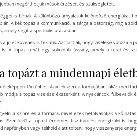
 jobban megérthetjük mások érzéseit és szükségleteit.
őséggel is bírnak. A különböző árnyalatok különböző energiákat 
lapján. A kék topáz a kommunikáció, a sárga a bátorság, míg a zö
 amely segít a spirituális utazásban.
 jólét kövének is tekintik. Azt tartják, hogy viselése vonzza a p
 is. A topáz tehát egy sokoldalú ásvány, amely a testi és szell
a topázt a mindennapi élet
kféleképpen történhet. Akár ékszerek formájában, akár meditá
tebb módja a topáz viselése ékszerként. A nyakláncok, fülbevaló
k.
yelni a színre és a formára, mivel ezek befolyásolják a kő hatá
ás. Ezen kívül a topázt érdemes tisztítani és energizálni is, ho
jd napfényben vagy telihold alatt tölteni, hogy visszanyerje energi