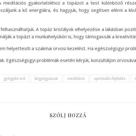
A meditációs gyakorlatokhoz a topázot a test különböző rész
száljunk a kő energiáira, és hagyjuk, hogy segítsen elérni a kív
 felhasználhatjuk. A topáz kristályok elhelyezése a lakásban pozi
ák a topázt a munkahelyükön is, hogy támogassák a kreativitást
m helyettesíti a szakmai orvosi kezelést. Ha egészségügyi problé
ak. Egészségügyi problémák esetén kérjük, konzultáljon orvosával
gyógyító erő
kőgyógyászat
meditáció
spirituális fejlődés
SZÓLJ HOZZÁ