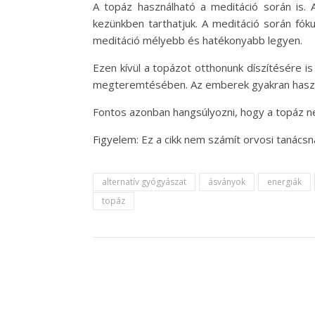
A topáz használható a meditáció során is. 
kezünkben tarthatjuk. A meditáció során fóku
meditáció mélyebb és hatékonyabb legyen.
Ezen kívül a topázot otthonunk díszítésére is
megteremtésében. Az emberek gyakran használj
Fontos azonban hangsúlyozni, hogy a topáz ne
Figyelem: Ez a cikk nem számít orvosi tanácsn
alternatív gyógyászat
ásványok
energiák
topáz