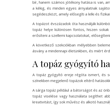
bír, hanem számos jótékony hatása is van, am
a kékig, és minden egyes árnyalatnak saját
segédeszközt, amely elősegíti a lelki és fizikai
A topázot évszázadok óta használják különböző
topáz helye különösen fontos, hiszen sokak
erősíteni a szellemi kapcsolatokat, elősegíten
A következő szekciókban mélyebben belemerü
ásvány a mindennapi életünkben, és miért érde
A topáz gyógyító ha
A topáz gyógyító ereje régóta ismert, és s
színekben megjelenő topázok eltérő hatásokkal
A sárga topáz például a bátorságot és az önb
topáz viselése vagy használata segíthet abb
kreativitást, így sok művész és alkotó használj