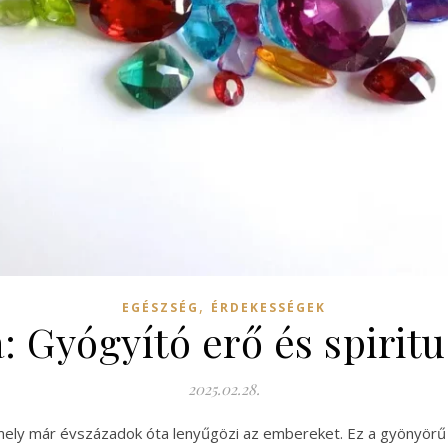
,
EGÉSZSÉG
ÉRDEKESSÉGEK
: Gyógyító erő és spiritu
2025.02.28.
mely már évszázadok óta lenyűgözi az embereket. Ez a gyönyörű 