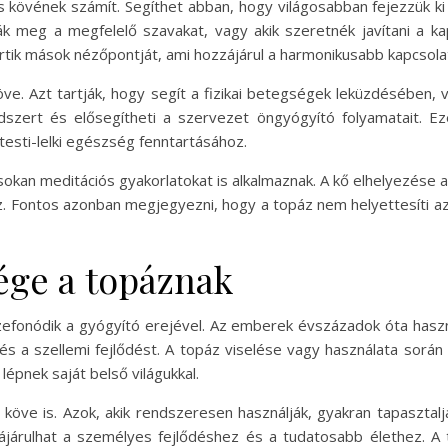
 kövének számít. Segíthet abban, hogy világosabban fejezzük ki
ják meg a megfelelő szavakat, vagy akik szeretnék javítani a ka
ik mások nézőpontját, ami hozzájárul a harmonikusabb kapcsolat
ve. Azt tartják, hogy segít a fizikai betegségek leküzdésében, 
dszert és elősegítheti a szervezet öngyógyító folyamatait. Ez
sti-lelki egészség fenntartásához.
okan meditációs gyakorlatokat is alkalmaznak. A kő elhelyezése 
oz. Fontos azonban megjegyezni, hogy a topáz nem helyettesíti a
sége a topáznak
szefonódik a gyógyító erejével. Az emberek évszázadok óta haszn
 és a szellemi fejlődést. A topáz viselése vagy használata sorá
épnek saját belső világukkal.
köve is. Azok, akik rendszeresen használják, gyakran tapasztalj
ájárulhat a személyes fejlődéshez és a tudatosabb élethez. A 