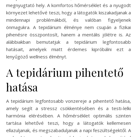
megnyugtató hely. A komfortos hőmérséklet és a nyugodt
környezet lehetővé teszi, hogy a látogatók kiszakadjanak a
mindennapi problémákból, és valóban figyeljenek
önmagukra. A tepidárium élménye nem csupán a fizikai
pihenésre összpontosít, hanem a mentális jólétre is. Az
alábbiakban bemutatjuk a tepidárium legfontosabb
hatásait, amelyek miatt érdemes kipróbálni ezt a
lenyűgöző wellness élményt.
A tepidárium pihentető
hatása
A tepidárium legfontosabb vonzereje a pihentető hatása,
amely segít a stressz csökkentésében és a testi-lelki
harmónia elérésében. A hőmérséklet optimális szinten
tartása lehetővé teszi, hogy a látogatók kellemesen
ellazuljanak, és megszabaduljanak a napi feszültségektől. A