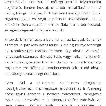
verejtékezés nemcsak a méregtelenítési folyamatokat
segíti elő, hanem hozzájárul a bőr hidratálásához is. A
meleg levegő és a páratartalom kombinációja javítja a bőr
rugalmasságát, és segít a pórusok tisztításában. Ennek
köszönhetően a tepidárium használata után a bőr frissebb
és egészségesebb megjelenést ölt.
A tepidárium nemcsak a bőr, hanem az ízületek és izmok
számára is jótékony hatással bír. A meleg környezet segít
az izomfeszülés csökkentésében, így ideális választás
lehet azok számára, akik sportolás vagy fizikai munka után
szeretnék regenerálni testüket. Az izomláz és a feszültség
enyhítése érdekében a tepidáriumban töltött idő ideális
lehetőséget kínál a regenerációra.
Ezen kívül a tepidárium rendszeres látogatása
hozzájárulhat az immunrendszer erősítéséhez is. A meleg
hőmérséklet serkenti a bélflóra működését, támogatva
ezzel az emésztést és a tápanyagok felszívódását. Az
egészséges bélflóra pedig alapvető fontosságú az