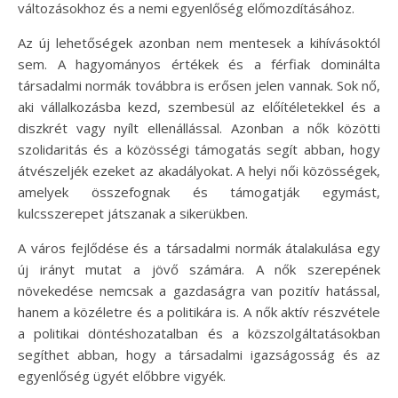
változásokhoz és a nemi egyenlőség előmozdításához.
Az új lehetőségek azonban nem mentesek a kihívásoktól
sem. A hagyományos értékek és a férfiak dominálta
társadalmi normák továbbra is erősen jelen vannak. Sok nő,
aki vállalkozásba kezd, szembesül az előítéletekkel és a
diszkrét vagy nyílt ellenállással. Azonban a nők közötti
szolidaritás és a közösségi támogatás segít abban, hogy
átvészeljék ezeket az akadályokat. A helyi női közösségek,
amelyek összefognak és támogatják egymást,
kulcsszerepet játszanak a sikerükben.
A város fejlődése és a társadalmi normák átalakulása egy
új irányt mutat a jövő számára. A nők szerepének
növekedése nemcsak a gazdaságra van pozitív hatással,
hanem a közéletre és a politikára is. A nők aktív részvétele
a politikai döntéshozatalban és a közszolgáltatásokban
segíthet abban, hogy a társadalmi igazságosság és az
egyenlőség ügyét előbbre vigyék.