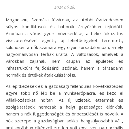
2025.06.28.
Mogadishu, Szomália fővárosa, az utóbbi évtizedekben
súlyos konfliktusok és háborúk árnyékában fejlődött.
Azonban a város gyors növekedése, a béke fokozatos
visszatérésével együtt, új lehetőségeket teremtett,
különösen a nők számára egy olyan társadalomban, amely
hagyományosan férfiak uralta. A változások, amelyek a
városban zajlanak, nem csupán az épületek és
infrastruktúra fejlődéséről szólnak, hanem a társadalmi
normák és értékek átalakulásáról is.
Az építkezések és a gazdasági fellendülés következtében
egyre több nő lép be a munkaerőpiacra, és kezd el
vállalkozásokat indítani. Az új üzletek, éttermek és
szolgáltatások nemcsak a helyi gazdaságot élénkítik,
hanem a nők függetlenségét és önbecsülését is növelik. A
nők szerepe a gazdaságban sokkal hangsúlyosabbá vált,
ami korábban elképzelhetetlen volt egy ilyen patriarchális