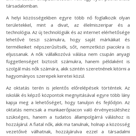
társadalomban.
A helyi közösségekben egyre több nő foglalkozik olyan
területekkel, mint a divat, az élelmiszeripar és a
technológia. Az új technológiák és az internet elérhetősége
lehetővé teszi számukra, hogy saját márkáikat és
termékeiket népszerűsítsék, sőt, nemzetközi piacokra is
eljussanak. A nők vállalkozóvá válása nem csupán anyagi
függetlenséget biztosít számukra, hanem példaként is
szolgál más nők számára, akik szintén szeretnének kitörni a
hagyományos szerepek keretei közül.
Az oktatás terén is jelentős előrelépések történtek. Az
iskolák és képző központok megnyitásával egyre több lány
kapja meg a lehetőséget, hogy tanuljon és fejlődjön. Az
oktatás nemcsak a munkaerőpiacon való érvényesüléshez
szükséges, hanem a tudatos állampolgárrá váláshoz is
hozzájárul. A fiatal nők, akik ma tanulnak, holnap a közösség
vezetőivé válhatnak, hozzájárulva ezzel a társadalmi