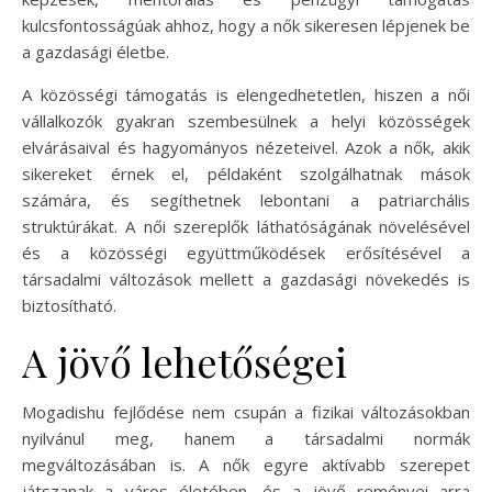
kulcsfontosságúak ahhoz, hogy a nők sikeresen lépjenek be
a gazdasági életbe.
A közösségi támogatás is elengedhetetlen, hiszen a női
vállalkozók gyakran szembesülnek a helyi közösségek
elvárásaival és hagyományos nézeteivel. Azok a nők, akik
sikereket érnek el, példaként szolgálhatnak mások
számára, és segíthetnek lebontani a patriarchális
struktúrákat. A női szereplők láthatóságának növelésével
és a közösségi együttműködések erősítésével a
társadalmi változások mellett a gazdasági növekedés is
biztosítható.
A jövő lehetőségei
Mogadishu fejlődése nem csupán a fizikai változásokban
nyilvánul meg, hanem a társadalmi normák
megváltozásában is. A nők egyre aktívabb szerepet
játszanak a város életében, és a jövő reményei arra