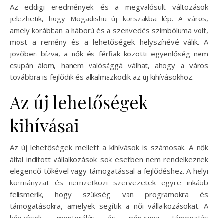
Az eddigi eredmények és a megvalósult változások
jelezhetik, hogy Mogadishu új korszakba lép. A város,
amely korábban a háború és a szenvedés szimbóluma volt,
most a remény és a lehetőségek helyszínévé válik. A
jövőben bízva, a nők és férfiak közötti egyenlőség nem
csupán álom, hanem valósággá válhat, ahogy a város
továbbra is fejlődik és alkalmazkodik az új kihívásokhoz.
Az új lehetőségek
kihívásai
Az új lehetőségek mellett a kihívások is számosak. A nők
által indított vállalkozások sok esetben nem rendelkeznek
elegendő tőkével vagy támogatással a fejlődéshez. A helyi
kormányzat és nemzetközi szervezetek egyre inkább
felismerik, hogy szükség van programokra és
támogatásokra, amelyek segítik a női vállalkozásokat. A
képzések, mentorálás és pénzügyi támogatás