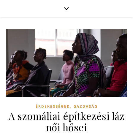
,
ÉRDEKESSÉGEK
GAZDASÁG
A szomáliai építkezési láz
női hősei