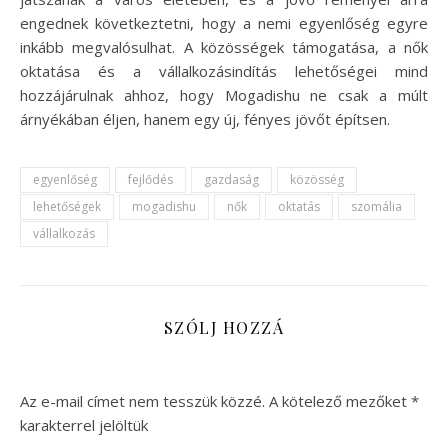
engednek következtetni, hogy a nemi egyenlőség egyre
inkább megvalósulhat. A közösségek támogatása, a nők
oktatása és a vállalkozásindítás lehetőségei mind
hozzájárulnak ahhoz, hogy Mogadishu ne csak a múlt
árnyékában éljen, hanem egy új, fényes jövőt építsen.
egyenlőség
fejlődés
gazdaság
közösség
lehetőségek
mogadishu
nők
oktatás
szomália
vállalkozás
SZÓLJ HOZZÁ
Az e-mail címet nem tesszük közzé.
A kötelező mezőket
*
karakterrel jelöltük