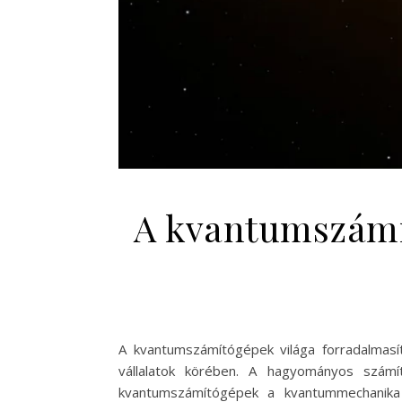
A kvantumszámí
A kvantumszámítógépek világa forradalmasí
vállalatok körében. A hagyományos szám
kvantumszámítógépek a kvantummechanika t