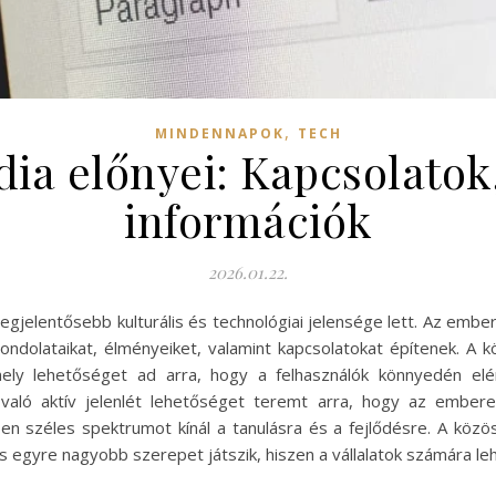
,
MINDENNAPOK
TECH
ia előnyei: Kapcsolatok
információk
2026.01.22.
legjelentősebb kulturális és technológiai jelensége lett. Az emb
ndolataikat, élményeiket, valamint kapcsolatokat építenek. A
ely lehetőséget ad arra, hogy a felhasználók könnyedén elér
 való aktív jelenlét lehetőséget teremt arra, hogy az embere
ben széles spektrumot kínál a tanulásra és a fejlődésre. A kö
n is egyre nagyobb szerepet játszik, hiszen a vállalatok számára 