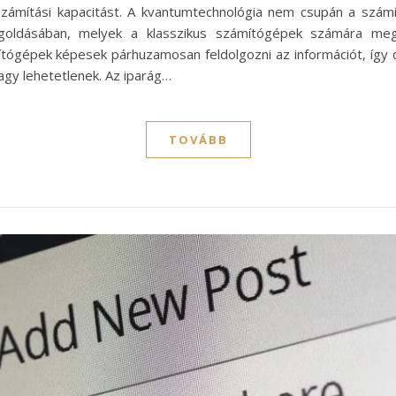
számítási kapacitást. A kvantumtechnológia nem csupán a számí
oldásában, melyek a klasszikus számítógépek számára megol
gépek képesek párhuzamosan feldolgozni az információt, így ol
y lehetetlenek. Az iparág…
TOVÁBB