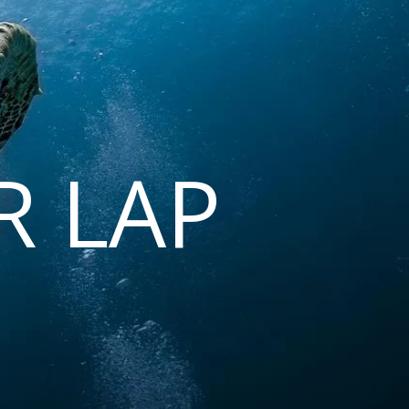
R LAP