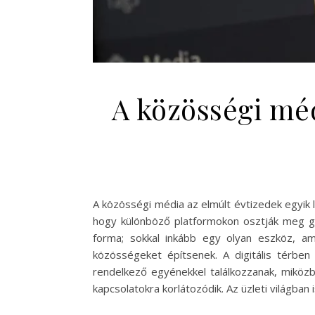
A közösségi méd
A közösségi média az elmúlt évtizedek egyik 
hogy különböző platformokon osztják meg go
forma; sokkal inkább egy olyan eszköz, am
közösségeket építsenek. A digitális térben
rendelkező egyénekkel találkozzanak, miköz
kapcsolatokra korlátozódik. Az üzleti világba