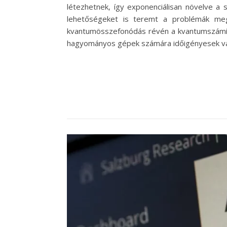
létezhetnek, így exponenciálisan növelve a 
lehetőségeket is teremt a problémák meg
kvantumösszefonódás révén a kvantumszámító
hagyományos gépek számára időigényesek vag