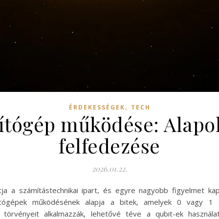
,
ÉRDEKESSÉGEK
TECH
tógép működése: Alapok
felfedezése
2026.01.22.
tja a számítástechnikai ipart, és egyre nagyobb figyelmet k
ítógépek működésének alapja a bitek, amelyek 0 vagy 1 
örvényeit alkalmazzák, lehetővé téve a qubit-ek használa