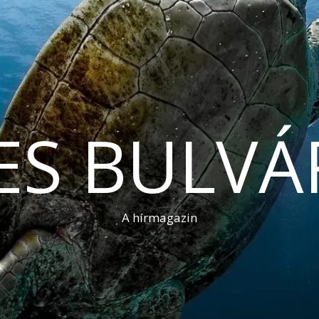
ES BULVÁ
A hírmagazin