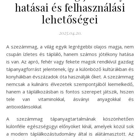
hatásai és felhasználási
lehetőségei
2025.04.20.
A szezámmag, a világ egyik legrégebbi olajos magja, nem
csupán ízletes és tápláló, hanem számos jótékony hatása
is van. Az apró, fehér vagy fekete magok rendkívül gazdag
tápanyagforrást jelentenek, így a különböző kultúrákban és
konyhákban évszázadok óta használják őket. A szezámmag
nemcsak a kulináris élvezetek szempontjából kiemelkedő,
hanem a táplálkozásban is fontos szerepet játszik, hiszen
tele van vitaminokkal, ásványi anyagokkal és
antioxidánsokkal.
A szezámmag tápanyagtartalmának köszönhetően
különféle egészségügyi előnyöket kínál, amelyek közül sok
a modern táplálkozástudomány által is alátámasztott. Az