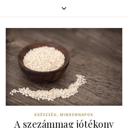
,
EGÉSZSÉG
MINDENNAPOK
A szezámmag jótékony