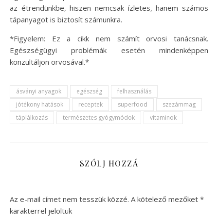
az étrendünkbe, hiszen nemcsak ízletes, hanem számos
tápanyagot is biztosít számunkra.
*Figyelem: Ez a cikk nem számít orvosi tanácsnak.
Egészségügyi problémák esetén mindenképpen
konzultáljon orvosával.*
ásványi anyagok
egészség
felhasználás
jótékony hatások
receptek
superfood
szezámmag
táplálkozás
természetes gyógymódok
vitaminok
SZÓLJ HOZZÁ
Az e-mail címet nem tesszük közzé.
A kötelező mezőket
*
karakterrel jelöltük