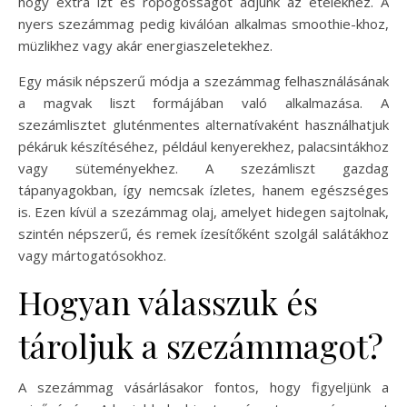
hogy extra ízt és ropogósságot adjunk az ételekhez. A
nyers szezámmag pedig kiválóan alkalmas smoothie-khoz,
müzlikhez vagy akár energiaszeletekhez.
Egy másik népszerű módja a szezámmag felhasználásának
a magvak liszt formájában való alkalmazása. A
szezámlisztet gluténmentes alternatívaként használhatjuk
pékáruk készítéséhez, például kenyerekhez, palacsintákhoz
vagy süteményekhez. A szezámliszt gazdag
tápanyagokban, így nemcsak ízletes, hanem egészséges
is. Ezen kívül a szezámmag olaj, amelyet hidegen sajtolnak,
szintén népszerű, és remek ízesítőként szolgál salátákhoz
vagy mártogatósokhoz.
Hogyan válasszuk és
tároljuk a szezámmagot?
A szezámmag vásárlásakor fontos, hogy figyeljünk a