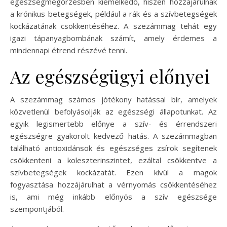
egészségmegőrzésben kiemelkedő, hiszen hozzájárulnak
a krónikus betegségek, például a rák és a szívbetegségek
kockázatának csökkentéséhez. A szezámmag tehát egy
igazi tápanyagbombának számít, amely érdemes a
mindennapi étrend részévé tenni.
Az egészségügyi előnyei
A szezámmag számos jótékony hatással bír, amelyek
közvetlenül befolyásolják az egészségi állapotunkat. Az
egyik legismertebb előnye a szív- és érrendszeri
egészségre gyakorolt kedvező hatás. A szezámmagban
található antioxidánsok és egészséges zsírok segítenek
csökkenteni a koleszterinszintet, ezáltal csökkentve a
szívbetegségek kockázatát. Ezen kívül a magok
fogyasztása hozzájárulhat a vérnyomás csökkentéséhez
is, ami még inkább előnyös a szív egészsége
szempontjából.