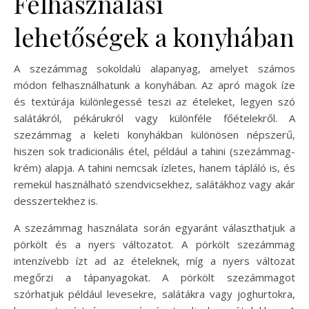
Felhasználási
lehetőségek a konyhában
A szezámmag sokoldalú alapanyag, amelyet számos
módon felhasználhatunk a konyhában. Az apró magok íze
és textúrája különlegessé teszi az ételeket, legyen szó
salátákról, pékárukról vagy különféle főételekről. A
szezámmag a keleti konyhákban különösen népszerű,
hiszen sok tradicionális étel, például a tahini (szezámmag-
krém) alapja. A tahini nemcsak ízletes, hanem tápláló is, és
remekül használható szendvicsekhez, salátákhoz vagy akár
desszertekhez is.
A szezámmag használata során egyaránt választhatjuk a
pörkölt és a nyers változatot. A pörkölt szezámmag
intenzívebb ízt ad az ételeknek, míg a nyers változat
megőrzi a tápanyagokat. A pörkölt szezámmagot
szórhatjuk például levesekre, salátákra vagy joghurtokra,