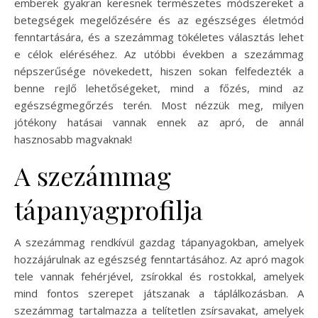
emberek gyakran keresnek természetes módszereket a
betegségek megelőzésére és az egészséges életmód
fenntartására, és a szezámmag tökéletes választás lehet
e célok eléréséhez. Az utóbbi években a szezámmag
népszerűsége növekedett, hiszen sokan felfedezték a
benne rejlő lehetőségeket, mind a főzés, mind az
egészségmegőrzés terén. Most nézzük meg, milyen
jótékony hatásai vannak ennek az apró, de annál
hasznosabb magvaknak!
A szezámmag
tápanyagprofilja
A szezámmag rendkívül gazdag tápanyagokban, amelyek
hozzájárulnak az egészség fenntartásához. Az apró magok
tele vannak fehérjével, zsírokkal és rostokkal, amelyek
mind fontos szerepet játszanak a táplálkozásban. A
szezámmag tartalmazza a telítetlen zsírsavakat, amelyek