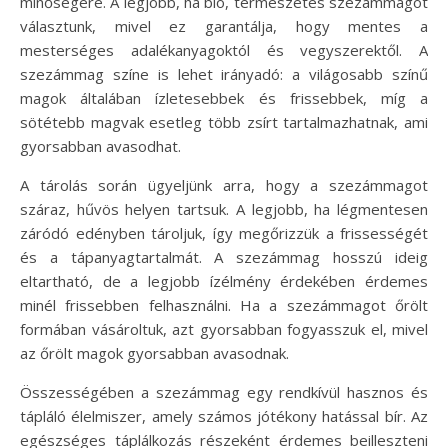
minőségére. A legjobb, ha bio, természetes szezámmagot
választunk, mivel ez garantálja, hogy mentes a
mesterséges adalékanyagoktól és vegyszerektől. A
szezámmag színe is lehet irányadó: a világosabb színű
magok általában ízletesebbek és frissebbek, míg a
sötétebb magvak esetleg több zsírt tartalmazhatnak, ami
gyorsabban avasodhat.
A tárolás során ügyeljünk arra, hogy a szezámmagot
száraz, hűvös helyen tartsuk. A legjobb, ha légmentesen
záródó edényben tároljuk, így megőrizzük a frissességét
és a tápanyagtartalmát. A szezámmag hosszú ideig
eltartható, de a legjobb ízélmény érdekében érdemes
minél frissebben felhasználni. Ha a szezámmagot őrölt
formában vásároltuk, azt gyorsabban fogyasszuk el, mivel
az őrölt magok gyorsabban avasodnak.
Összességében a szezámmag egy rendkívül hasznos és
tápláló élelmiszer, amely számos jótékony hatással bír. Az
egészséges táplálkozás részeként érdemes beilleszteni