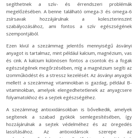
segíthetnek a szív- és érrendszeri problémák
megelőzésében. A benne található omega-3 és omega-6
zsírsavak hozzájárulnak a koleszterinszint
szabályozásához, ami fontos a szív egészségének
szempontjából.
Ezen kívül a szezámmag jelentős mennyiségű ásványi
anyagot is tartalmaz, mint például kalcium, magnézium, vas
és cink. A kalcium különösen fontos a csontok és a fogak
egészségének megőrzésében, míg a magnézium segíti az
izomműködést és a stressz kezelését. Az ásványi anyagok
mellett a szezámmag vitaminokban is gazdag, például B-
vitaminokban, amelyek elengedhetetlenek az anyagcsere
folyamatokhoz és a sejtek egészségéhez.
A szezámmag antioxidánsokban is bővelkedik, amelyek
segítenek a szabad gyökök semlegesítésében, így
hozzájárulnak a sejtek védelméhez és az öregedés
lassításához. Az antioxidánsok szerepe az