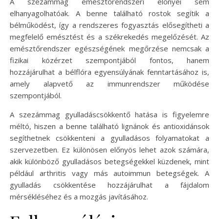
A szezámmag emésztőrendszeri előnyei sem
elhanyagolhatóak. A benne található rostok segítik a
bélműködést, így a rendszeres fogyasztás elősegítheti a
megfelelő emésztést és a székrekedés megelőzését. Az
emésztőrendszer egészségének megőrzése nemcsak a
fizikai közérzet szempontjából fontos, hanem
hozzájárulhat a bélflóra egyensúlyának fenntartásához is,
amely alapvető az immunrendszer működése
szempontjából.
A szezámmag gyulladáscsökkentő hatása is figyelemre
méltó, hiszen a benne található lignánok és antioxidánsok
segíthetnek csökkenteni a gyulladásos folyamatokat a
szervezetben. Ez különösen előnyös lehet azok számára,
akik különböző gyulladásos betegségekkel küzdenek, mint
például arthritis vagy más autoimmun betegségek. A
gyulladás csökkentése hozzájárulhat a fájdalom
mérsékléséhez és a mozgás javításához.