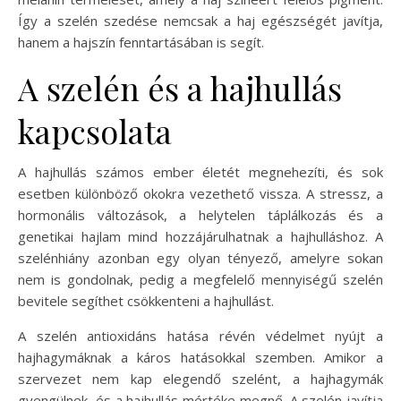
Így a szelén szedése nemcsak a haj egészségét javítja,
hanem a hajszín fenntartásában is segít.
A szelén és a hajhullás
kapcsolata
A hajhullás számos ember életét megnehezíti, és sok
esetben különböző okokra vezethető vissza. A stressz, a
hormonális változások, a helytelen táplálkozás és a
genetikai hajlam mind hozzájárulhatnak a hajhulláshoz. A
szelénhiány azonban egy olyan tényező, amelyre sokan
nem is gondolnak, pedig a megfelelő mennyiségű szelén
bevitele segíthet csökkenteni a hajhullást.
A szelén antioxidáns hatása révén védelmet nyújt a
hajhagymáknak a káros hatásokkal szemben. Amikor a
szervezet nem kap elegendő szelént, a hajhagymák
gyengülnek, és a hajhullás mértéke megnő. A szelén javítja