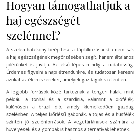
Hogyan támogathatjuk a
haj egészségét
szelénnel?
A szelén hatékony beépítése a táplálkozásunkba nemcsak
a haj egészségének megőrzésében segít, hanem általános
jólétünket is javítja. Az első lépés mindig a tudatosság.
Érdemes figyelni a napi étrendünkre, és tudatosan keresni
azokat az élelmiszereket, amelyek gazdagok szelénben.
A legjobb források közé tartoznak a tengeri halak, mint
például a tonhal és a szardínia, valamint a diófélék,
különösen a brazil dió, amely kiemelkedően gazdag
szelénben. A teljes kiőrlésű gabonák, a tojás és a húsfélék
szintén jó szelénforrások. A vegetáriánusok számára a
hüvelyesek és a gombák is hasznos alternatívák lehetnek.