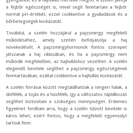
a fejbőr egészségét is, mivel segít fenntartani a fejbőr
normál pH-értékét, ezzel csökkentve a gyulladások és a
bőrbetegségek kockázatát.
Továbbá, a szelén hozzájárul a pajzsmirigy megfelelő
működéséhez, amely szintén befolyásolja a haj
növekedését. A pajzsmirigyhormonok fontos szerepet
játszanak a haj ciklusában, és ha a pajzsmirigy nem
működik megfelelően, az hajhulláshoz vezethet. A szelén
elegendő bevitele segíthet a pajzsmirigy egészségének
fenntartásában, ezáltal csökkentve a hajhullás kockázatát.
A szelén forrásai között megtalálhatóak a tengeri halak, a
diófélék, a tojás és a húsfélék, így a változatos táplálkozás
segíthet biztosítani a szükséges mennyiséget. Érdemes
figyelmet fordítani arra, hogy a szelén túlzott bevitele is
káros lehet, ezért fontos, hogy a megfelelő egyensúlyt
tartsuk fenn.