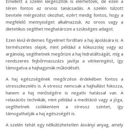
Emellett a szelén kiegészítők is elérhetőek, de ezen a
téren fontos az orvosi tanácsadás. A szelén túlzott
bevitele mérgezést okozhat, ezért mindig fontos, hogy a
megfelelő mennyiséget alkalmazzuk. Az orvos vagy a
dietetikus segíthet meghatározni a szükséges adagot.
Ezen kívül érdemes figyelmet fordítani a haj ápolására is. A
természetes olajok, mint például a kókuszolaj vagy az
argánolaj, segíthetnek megőrizni a haj hidratáltságát, míg a
rendszeres fejbőrmasszázs javítja a vérkeringést, így
támogatva a hajhagymák működését.
A haj egészségének megőrzése érdekében fontos a
stresszkezelés is. A stressz nemcsak a hajhullást fokozza,
hanem a haj minőségére is negatív hatással van. A
relaxációs technikák, mint például a meditáció vagy a jóga,
segíthetnek csökkenteni a stressz szintet, így
támogathatják a haj egészségét is.
A szelén tehát egy nélkülözhetetlen ásványi anyag, amely