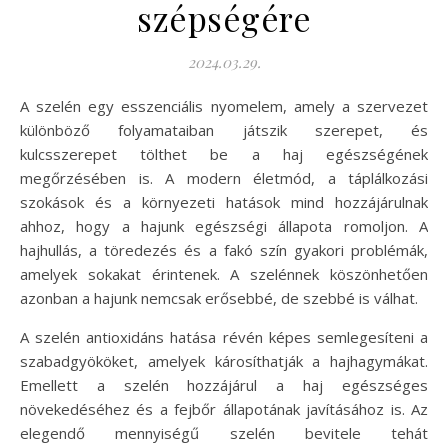
szépségére
2024.03.29.
A szelén egy esszenciális nyomelem, amely a szervezet
különböző folyamataiban játszik szerepet, és
kulcsszerepet tölthet be a haj egészségének
megőrzésében is. A modern életmód, a táplálkozási
szokások és a környezeti hatások mind hozzájárulnak
ahhoz, hogy a hajunk egészségi állapota romoljon. A
hajhullás, a töredezés és a fakó szín gyakori problémák,
amelyek sokakat érintenek. A szelénnek köszönhetően
azonban a hajunk nemcsak erősebbé, de szebbé is válhat.
A szelén antioxidáns hatása révén képes semlegesíteni a
szabadgyököket, amelyek károsíthatják a hajhagymákat.
Emellett a szelén hozzájárul a haj egészséges
növekedéséhez és a fejbőr állapotának javításához is. Az
elegendő mennyiségű szelén bevitele tehát