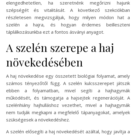
elengedhetetlen, ha szeretnénk megőrizni hajunk
szépségét és vitalitását. A következő szekciókban
részletesen megvizsgáljuk, hogy milyen módon hat a
szelén a hajra, és hogyan érdemes beilleszteni
táplálkozásunkba ezt a fontos ásványi anyagot.
A szelén szerepe a haj
növekedésében
A haj növekedése egy összetett biológiai folyamat, amely
számos tényezőtől függ. A szelén kulcsszerepet játszik
ebben a folyamatban, mivel segíti a hajhagymák
működését, és támogatja a hajsejtek regenerációját. A
szelénhiány hajhulláshoz vezethet, mivel a hajhagymák
nem tudják megkapni a megfelelő tápanyagokat, amelyek
szükségesek a növekedéshez.
A szelén elősegíti a haj növekedését azáltal, hogy javítja a