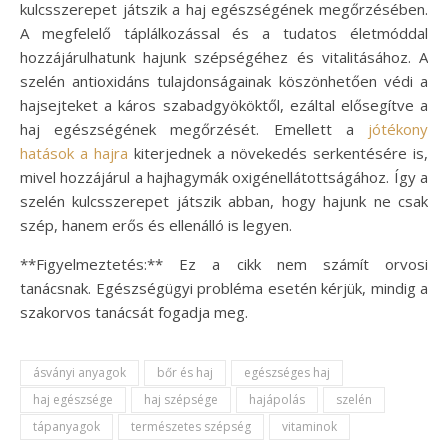
kulcsszerepet játszik a haj egészségének megőrzésében.
A megfelelő táplálkozással és a tudatos életmóddal
hozzájárulhatunk hajunk szépségéhez és vitalitásához. A
szelén antioxidáns tulajdonságainak köszönhetően védi a
hajsejteket a káros szabadgyököktől, ezáltal elősegítve a
haj egészségének megőrzését. Emellett a
jótékony
hatások a hajra
kiterjednek a növekedés serkentésére is,
mivel hozzájárul a hajhagymák oxigénellátottságához. Így a
szelén kulcsszerepet játszik abban, hogy hajunk ne csak
szép, hanem erős és ellenálló is legyen.
**Figyelmeztetés:** Ez a cikk nem számít orvosi
tanácsnak. Egészségügyi probléma esetén kérjük, mindig a
szakorvos tanácsát fogadja meg.
ásványi anyagok
bőr és haj
egészséges haj
haj egészsége
haj szépsége
hajápolás
szelén
tápanyagok
természetes szépség
vitaminok