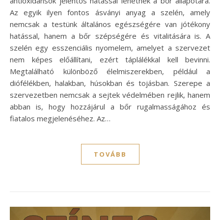
antioxidánsok jelentős hatással lehetnek a bőr állapotára.
Az egyik ilyen fontos ásványi anyag a szelén, amely
nemcsak a testünk általános egészségére van jótékony
hatással, hanem a bőr szépségére és vitalitására is. A
szelén egy esszenciális nyomelem, amelyet a szervezet
nem képes előállítani, ezért táplálékkal kell bevinni.
Megtalálható különböző élelmiszerekben, például a
diófélékben, halakban, húsokban és tojásban. Szerepe a
szervezetben nemcsak a sejtek védelmében rejlik, hanem
abban is, hogy hozzájárul a bőr rugalmasságához és
fiatalos megjelenéséhez. Az…
TOVÁBB