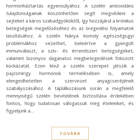
hormonháztartás egyensúlyához. A szelén antioxidáns
tulajdonságainak köszönhetően segít megvédeni a
sejteket a káros szabadgyököktől, így hozzájárul a krónikus
betegségek megelőzéséhez és az öregedési folyamatok
lassításához. A szelén hiánya komoly egészségügyi
problémákhoz vezethet, beleértve a gyengült
immunválaszt, a szív- és érrendszeri betegségeket,
valamint bizonyos daganatos megbetegedések fokozott
kockázatát. Ezen kívül a szelén szerepet játszik a
pajzsmirigy hormonok termelésében is, amely
elengedhetetlen a szervezet anyagcseréjének
szabályozásához. A táplálkozásunk során a megfelelő
mennyiségű szelén bevitelének biztosítása érdekében
fontos, hogy tudatosan válogassuk meg ételeinket, és
figyeljünk a…
TOVÁBB