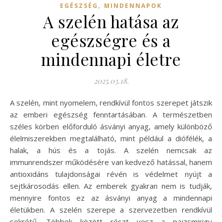
,
EGÉSZSÉG
MINDENNAPOK
A szelén hatása az
egészségre és a
mindennapi életre
2025.03.18.
A szelén, mint nyomelem, rendkívül fontos szerepet játszik
az emberi egészség fenntartásában. A természetben
széles körben előforduló ásványi anyag, amely különböző
élelmiszerekben megtalálható, mint például a diófélék, a
halak, a hús és a tojás. A szelén nemcsak az
immunrendszer működésére van kedvező hatással, hanem
antioxidáns tulajdonságai révén is védelmet nyújt a
sejtkárosodás ellen. Az emberek gyakran nem is tudják,
mennyire fontos ez az ásványi anyag a mindennapi
életükben. A szelén szerepe a szervezetben rendkívül
sokrétű. Többek között részt vesz a pajzsmirigy