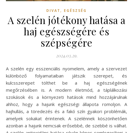
,
DIVAT
EGÉSZSÉG
A szelén jótékony hatása a
haj egészségére és
szépségére
2024.03.29.
A szelén egy esszenciális nyomelem, amely a szervezet
különböző folyamataiban játszik szerepet, és
kulcsszerepet tölthet be a haj egészségének
megőrzésében is. A modern életmód, a táplálkozási
szokások és a környezeti hatások mind hozzájárulnak
ahhoz, hogy a hajunk egészségi állapota romoljon. A
hajhullás, a töredezés és a fakó szín gyakori problémák,
amelyek sokakat érintenek. A szelénnek köszönhetően
azonban a hajunk nemcsak erősebbé, de szebbé is válhat.
A szelén antioxidáns hatása révén képes semlegesíteni a