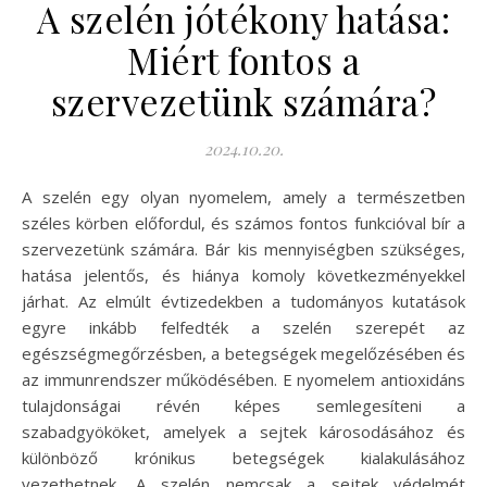
A szelén jótékony hatása:
Miért fontos a
szervezetünk számára?
2024.10.20.
A szelén egy olyan nyomelem, amely a természetben
széles körben előfordul, és számos fontos funkcióval bír a
szervezetünk számára. Bár kis mennyiségben szükséges,
hatása jelentős, és hiánya komoly következményekkel
járhat. Az elmúlt évtizedekben a tudományos kutatások
egyre inkább felfedték a szelén szerepét az
egészségmegőrzésben, a betegségek megelőzésében és
az immunrendszer működésében. E nyomelem antioxidáns
tulajdonságai révén képes semlegesíteni a
szabadgyököket, amelyek a sejtek károsodásához és
különböző krónikus betegségek kialakulásához
vezethetnek. A szelén nemcsak a sejtek védelmét