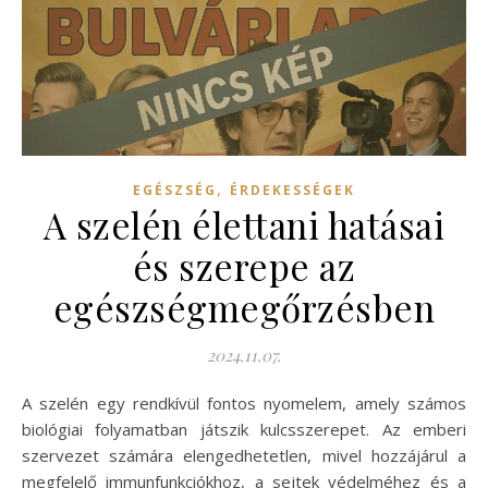
,
EGÉSZSÉG
ÉRDEKESSÉGEK
A szelén élettani hatásai
és szerepe az
egészségmegőrzésben
2024.11.07.
A szelén egy rendkívül fontos nyomelem, amely számos
biológiai folyamatban játszik kulcsszerepet. Az emberi
szervezet számára elengedhetetlen, mivel hozzájárul a
megfelelő immunfunkciókhoz, a sejtek védelméhez és a