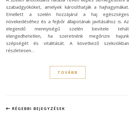
szabadgyököket, amelyek károsíthatják a hajhagymákat.
Emellett a szelén hozzájárul a haj egészséges
növekedéséhez és a fejbőr állapotának javításához is. Az
elegendő mennyiségű szelén bevitele tehát
elengedhetetlen, ha szeretnénk megőrizni hajunk
szépségét és vitalitását. A következő szekciókban
részletesen…
TOVÁBB
RÉGEBBI BEJEGYZÉSEK