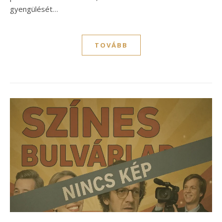
gyengülését…
TOVÁBB