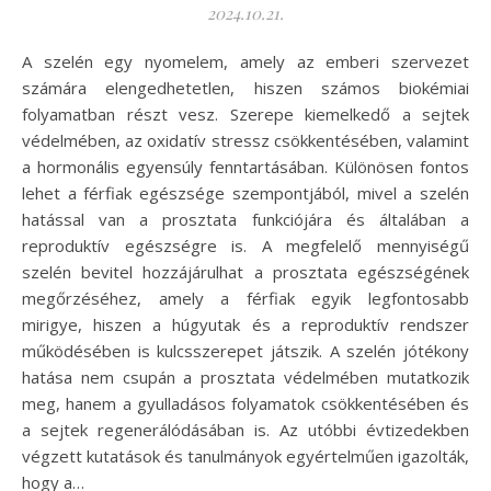
2024.10.21.
A szelén egy nyomelem, amely az emberi szervezet
számára elengedhetetlen, hiszen számos biokémiai
folyamatban részt vesz. Szerepe kiemelkedő a sejtek
védelmében, az oxidatív stressz csökkentésében, valamint
a hormonális egyensúly fenntartásában. Különösen fontos
lehet a férfiak egészsége szempontjából, mivel a szelén
hatással van a prosztata funkciójára és általában a
reproduktív egészségre is. A megfelelő mennyiségű
szelén bevitel hozzájárulhat a prosztata egészségének
megőrzéséhez, amely a férfiak egyik legfontosabb
mirigye, hiszen a húgyutak és a reproduktív rendszer
működésében is kulcsszerepet játszik. A szelén jótékony
hatása nem csupán a prosztata védelmében mutatkozik
meg, hanem a gyulladásos folyamatok csökkentésében és
a sejtek regenerálódásában is. Az utóbbi évtizedekben
végzett kutatások és tanulmányok egyértelműen igazolták,
hogy a…