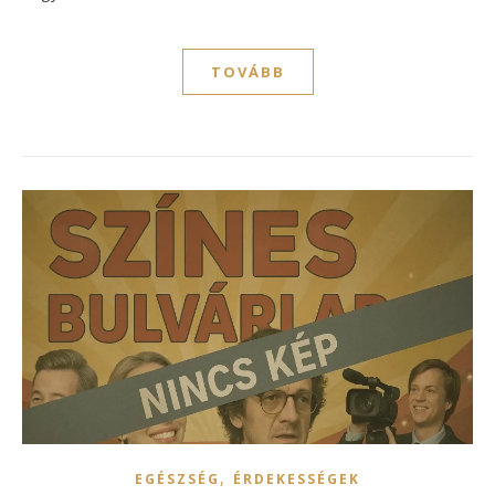
TOVÁBB
,
EGÉSZSÉG
ÉRDEKESSÉGEK