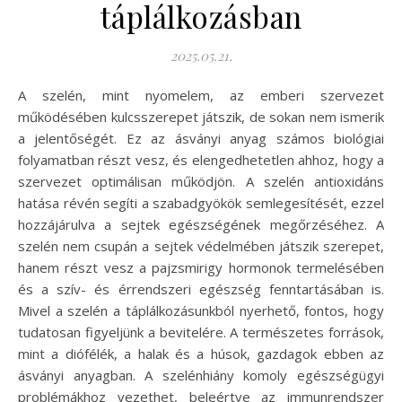
táplálkozásban
2025.05.21.
A szelén, mint nyomelem, az emberi szervezet
működésében kulcsszerepet játszik, de sokan nem ismerik
a jelentőségét. Ez az ásványi anyag számos biológiai
folyamatban részt vesz, és elengedhetetlen ahhoz, hogy a
szervezet optimálisan működjön. A szelén antioxidáns
hatása révén segíti a szabadgyökök semlegesítését, ezzel
hozzájárulva a sejtek egészségének megőrzéséhez. A
szelén nem csupán a sejtek védelmében játszik szerepet,
hanem részt vesz a pajzsmirigy hormonok termelésében
és a szív- és érrendszeri egészség fenntartásában is.
Mivel a szelén a táplálkozásunkból nyerhető, fontos, hogy
tudatosan figyeljünk a bevitelére. A természetes források,
mint a diófélék, a halak és a húsok, gazdagok ebben az
ásványi anyagban. A szelénhiány komoly egészségügyi
problémákhoz vezethet, beleértve az immunrendszer