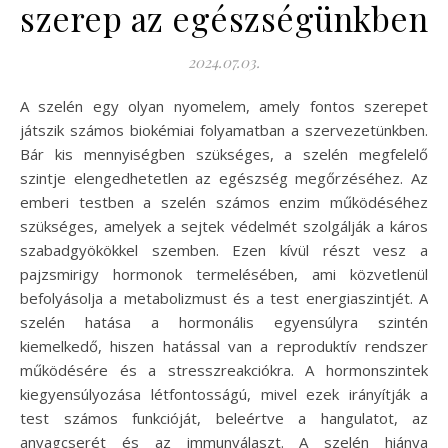
szerep az egészségünkben
2024.07.03.
A szelén egy olyan nyomelem, amely fontos szerepet
játszik számos biokémiai folyamatban a szervezetünkben.
Bár kis mennyiségben szükséges, a szelén megfelelő
szintje elengedhetetlen az egészség megőrzéséhez. Az
emberi testben a szelén számos enzim működéséhez
szükséges, amelyek a sejtek védelmét szolgálják a káros
szabadgyökökkel szemben. Ezen kívül részt vesz a
pajzsmirigy hormonok termelésében, ami közvetlenül
befolyásolja a metabolizmust és a test energiaszintjét. A
szelén hatása a hormonális egyensúlyra szintén
kiemelkedő, hiszen hatással van a reproduktív rendszer
működésére és a stresszreakciókra. A hormonszintek
kiegyensúlyozása létfontosságú, mivel ezek irányítják a
test számos funkcióját, beleértve a hangulatot, az
anyagcserét és az immunválaszt. A szelén hiánya