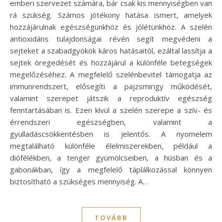
emberi szervezet számára, bár csak kis mennyiségben van
rá szükség. Számos jótékony hatása ismert, amelyek
hozzájárulnak egészségünkhöz és jólétünkhöz. A szelén
antioxidáns tulajdonságai révén segít megvédeni a
sejteket a szabadgyökök káros hatásaitól, ezáltal lassítja a
sejtek öregedését és hozzájárul a különféle betegségek
megelőzéséhez. A megfelelő szelénbevitel támogatja az
immunrendszert, elősegíti a pajzsmirigy működését,
valamint szerepet játszik a reproduktív egészség
fenntartásában is. Ezen kívül a szelén szerepe a szív- és
érrendszeri egészségben, valamint a
gyulladáscsökkentésben is jelentős. A nyomelem
megtalálható különféle élelmiszerekben, például a
diófélékben, a tenger gyümölcseiben, a húsban és a
gabonákban, így a megfelelő táplálkozással könnyen
biztosítható a szükséges mennyiség. A…
TOVÁBB