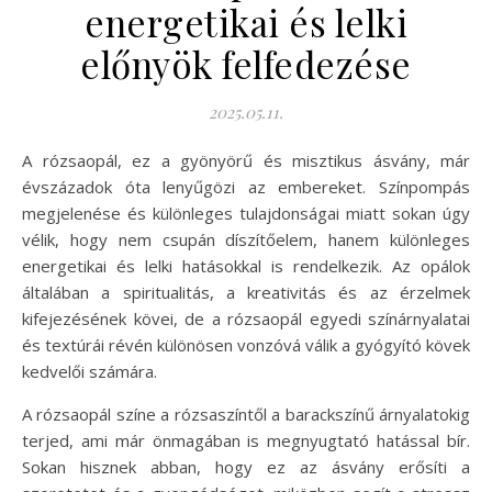
energetikai és lelki
előnyök felfedezése
2025.05.11.
A rózsaopál, ez a gyönyörű és misztikus ásvány, már
évszázadok óta lenyűgözi az embereket. Színpompás
megjelenése és különleges tulajdonságai miatt sokan úgy
vélik, hogy nem csupán díszítőelem, hanem különleges
energetikai és lelki hatásokkal is rendelkezik. Az opálok
általában a spiritualitás, a kreativitás és az érzelmek
kifejezésének kövei, de a rózsaopál egyedi színárnyalatai
és textúrái révén különösen vonzóvá válik a gyógyító kövek
kedvelői számára.
A rózsaopál színe a rózsaszíntől a barackszínű árnyalatokig
terjed, ami már önmagában is megnyugtató hatással bír.
Sokan hisznek abban, hogy ez az ásvány erősíti a