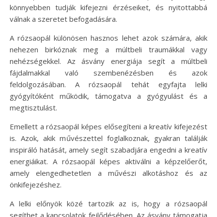
könnyebben tudják kifejezni érzéseiket, és nyitottabbá
válnak a szeretet befogadására.
A rózsaopál különösen hasznos lehet azok számára, akik
nehezen birkóznak meg a múltbeli traumákkal vagy
nehézségekkel. Az ásvány energiája segít a múltbeli
fájdalmakkal való szembenézésben és azok
feldolgozásában. A rózsaopál tehát egyfajta lelki
gyógyítóként működik, támogatva a gyógyulást és a
megtisztulást.
Emellett a rózsaopál képes elősegíteni a kreatív kifejezést
is. Azok, akik művészettel foglalkoznak, gyakran találják
inspiráló hatását, amely segít szabadjára engedni a kreatív
energiáikat. A rózsaopál képes aktiválni a képzelőerőt,
amely elengedhetetlen a művészi alkotáshoz és az
önkifejezéshez.
A lelki előnyök közé tartozik az is, hogy a rózsaopál
segíthet a kapcsolatok fejlődésében. Az ásvány támogatja