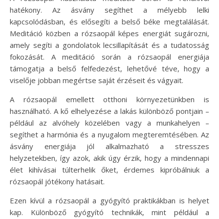
hatékony. Az ásvány segíthet a mélyebb lelki
kapcsolódásban, és elősegíti a belső béke megtalálását.
Meditáció közben a rózsaopál képes energiát sugározni,
amely segíti a gondolatok lecsillapítását és a tudatosság
fokozását. A meditáció során a rózsaopál energiája
támogatja a belső felfedezést, lehetővé téve, hogy a
viselője jobban megértse saját érzéseit és vágyait.
A rózsaopál emellett otthoni környezetünkben is
használható. A kő elhelyezése a lakás különböző pontjain –
például az alvóhely közelében vagy a munkahelyen –
segíthet a harmónia és a nyugalom megteremtésében. Az
ásvány energiája jól alkalmazható a stresszes
helyzetekben, így azok, akik úgy érzik, hogy a mindennapi
élet kihívásai túlterhelik őket, érdemes kipróbálniuk a
rózsaopál jótékony hatásait.
Ezen kívül a rózsaopál a gyógyító praktikákban is helyet
kap. Különböző gyógyító technikák, mint például a