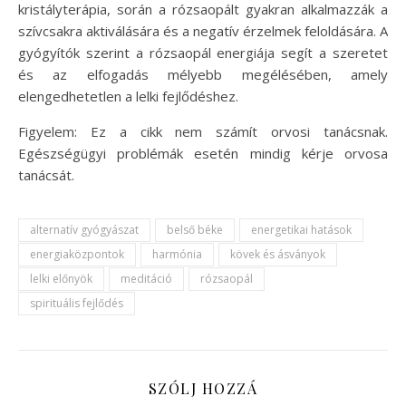
kristályterápia, során a rózsaopált gyakran alkalmazzák a
szívcsakra aktiválására és a negatív érzelmek feloldására. A
gyógyítók szerint a rózsaopál energiája segít a szeretet
és az elfogadás mélyebb megélésében, amely
elengedhetetlen a lelki fejlődéshez.
Figyelem: Ez a cikk nem számít orvosi tanácsnak.
Egészségügyi problémák esetén mindig kérje orvosa
tanácsát.
alternatív gyógyászat
belső béke
energetikai hatások
energiaközpontok
harmónia
kövek és ásványok
lelki előnyök
meditáció
rózsaopál
spirituális fejlődés
SZÓLJ HOZZÁ