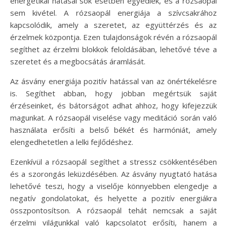
energetikai hatásai sok esetben egyediek, és a rózsaopál
sem kivétel. A rózsaopál energiája a szívcsakrához
kapcsolódik, amely a szeretet, az együttérzés és az
érzelmek központja. Ezen tulajdonságok révén a rózsaopál
segíthet az érzelmi blokkok feloldásában, lehetővé téve a
szeretet és a megbocsátás áramlását.
Az ásvány energiája pozitív hatással van az önértékelésre
is. Segíthet abban, hogy jobban megértsük saját
érzéseinket, és bátorságot adhat ahhoz, hogy kifejezzük
magunkat. A rózsaopál viselése vagy meditáció során való
használata erősíti a belső békét és harmóniát, amely
elengedhetetlen a lelki fejlődéshez.
Ezenkívül a rózsaopál segíthet a stressz csökkentésében
és a szorongás leküzdésében. Az ásvány nyugtató hatása
lehetővé teszi, hogy a viselője könnyebben elengedje a
negatív gondolatokat, és helyette a pozitív energiákra
összpontosítson. A rózsaopál tehát nemcsak a saját
érzelmi világunkkal való kapcsolatot erősíti, hanem a