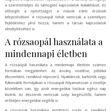
a szeretetteljes és támogató kapcsolatok kialakítását, és
elősegíti a nyitottságot a mások iránti érzések
kifejezésében. A rózsaopál tehát nemcsak a személyes
fejlődéshez járul hozzá, hanem a társas kapcsolatok
elmélyítéséhez is.
A rózsaopál használata a
mindennapi életben
A rózsaopál használata a mindennapi életben számos
formában megjelenhet. Az ásvány viselése, például
ékszerként, rendkívül népszerű. Nyakláncok, karkötők vagy
fülbevalók formájában a rózsaopál folyamatosan a viselője
közelében van, így azok energetikai hatásai egész nap
kísérik. Az ékszerek nemcsak szép kiegészítők, hanem
erőteljes energetikai segítők is.
A rózsaopál használata meditáció során is rendkívül