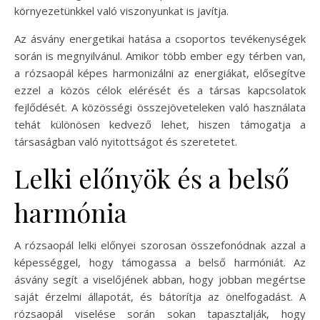
környezetünkkel való viszonyunkat is javítja.
Az ásvány energetikai hatása a csoportos tevékenységek
során is megnyilvánul. Amikor több ember egy térben van,
a rózsaopál képes harmonizálni az energiákat, elősegítve
ezzel a közös célok elérését és a társas kapcsolatok
fejlődését. A közösségi összejöveteleken való használata
tehát különösen kedvező lehet, hiszen támogatja a
társaságban való nyitottságot és szeretetet.
Lelki előnyök és a belső
harmónia
A rózsaopál lelki előnyei szorosan összefonódnak azzal a
képességgel, hogy támogassa a belső harmóniát. Az
ásvány segít a viselőjének abban, hogy jobban megértse
saját érzelmi állapotát, és bátorítja az önelfogadást. A
rózsaopál viselése során sokan tapasztalják, hogy