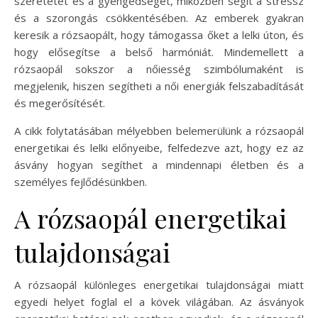
szeretetet és a gyengédséget, miközben segít a stressz
és a szorongás csökkentésében. Az emberek gyakran
keresik a rózsaopált, hogy támogassa őket a lelki úton, és
hogy elősegítse a belső harmóniát. Mindemellett a
rózsaopál sokszor a nőiesség szimbólumaként is
megjelenik, hiszen segítheti a női energiák felszabadítását
és megerősítését.
A cikk folytatásában mélyebben belemerülünk a rózsaopál
energetikai és lelki előnyeibe, felfedezve azt, hogy ez az
ásvány hogyan segíthet a mindennapi életben és a
személyes fejlődésünkben.
A rózsaopál energetikai
tulajdonságai
A rózsaopál különleges energetikai tulajdonságai miatt
egyedi helyet foglal el a kövek világában. Az ásványok