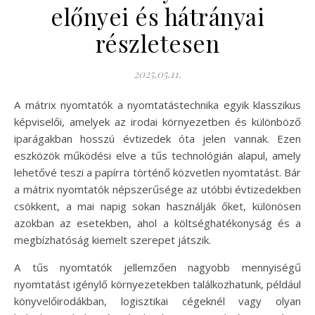
előnyei és hátrányai
részletesen
2025.05.11.
A mátrix nyomtatók a nyomtatástechnika egyik klasszikus
képviselői, amelyek az irodai környezetben és különböző
iparágakban hosszú évtizedek óta jelen vannak. Ezen
eszközök működési elve a tűs technológián alapul, amely
lehetővé teszi a papírra történő közvetlen nyomtatást. Bár
a mátrix nyomtatók népszerűsége az utóbbi évtizedekben
csökkent, a mai napig sokan használják őket, különösen
azokban az esetekben, ahol a költséghatékonyság és a
megbízhatóság kiemelt szerepet játszik.
A tűs nyomtatók jellemzően nagyobb mennyiségű
nyomtatást igénylő környezetekben találkozhatunk, például
könyvelőirodákban, logisztikai cégeknél vagy olyan