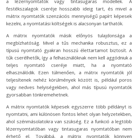
a lézernyomtatók vagy tintasugaras modellek. A
festékszalagok cseréje hosszabb ideig tart, és mivel a
mátrix nyomtatók szenzációs mennyiségű papírt képesek
kezelni, a nyomtatási költségek is alacsonyan tarthatók.
A mátrix nyomtatók másik előnyös tulajdonsága a
megbízhatóság. Mivel a tűs mechanika robusztus, ez a
típusú nyomtató gyakran hosszú élettartamot biztosít. A
tűk cserélhetők, így a felhasználóknak nem kell aggódniuk a
teljes nyomtató cseréje miatt, ha a nyomtató
elhasználódik. Ezen túlmenően, a mátrix nyomtatók jól
teljesítenek nehéz körülmények között is, például poros
vagy nedves helyiségekben, ahol más típusú nyomtatók
gyorsabban tönkremehetnek.
A mátrix nyomtatók képesek egyszerre több példányt is
nyomtatni, ami különösen fontos lehet olyan helyzetekben,
ahol szénmásolatokra van szükség. Ez a funkció a legtöbb
lézernyomtatóban vagy tintasugaras nyomtatóban nem
érhető el. Továbbá, a mátrix nyomtatók könnyen