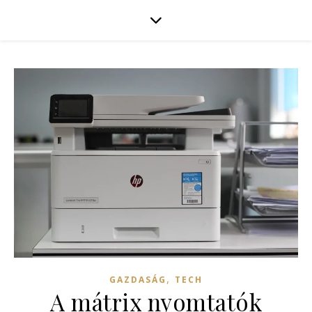
,
GAZDASÁG
TECH
A mátrix nyomtatók