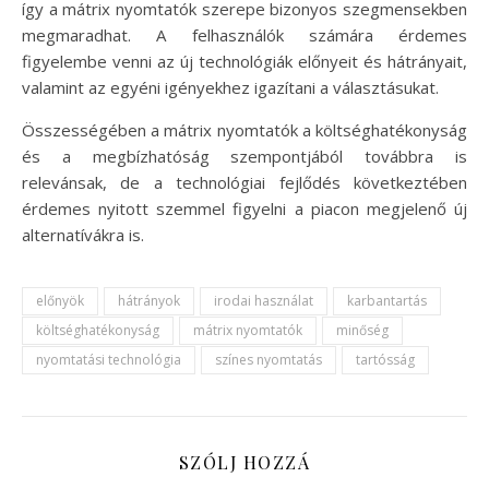
így a mátrix nyomtatók szerepe bizonyos szegmensekben
megmaradhat. A felhasználók számára érdemes
figyelembe venni az új technológiák előnyeit és hátrányait,
valamint az egyéni igényekhez igazítani a választásukat.
Összességében a mátrix nyomtatók a költséghatékonyság
és a megbízhatóság szempontjából továbbra is
relevánsak, de a technológiai fejlődés következtében
érdemes nyitott szemmel figyelni a piacon megjelenő új
alternatívákra is.
előnyök
hátrányok
irodai használat
karbantartás
költséghatékonyság
mátrix nyomtatók
minőség
nyomtatási technológia
színes nyomtatás
tartósság
SZÓLJ HOZZÁ