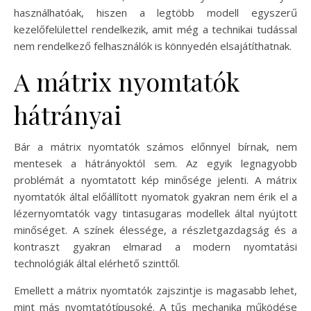
használhatóak, hiszen a legtöbb modell egyszerű
kezelőfelülettel rendelkezik, amit még a technikai tudással
nem rendelkező felhasználók is könnyedén elsajátíthatnak.
A mátrix nyomtatók
hátrányai
Bár a mátrix nyomtatók számos előnnyel bírnak, nem
mentesek a hátrányoktól sem. Az egyik legnagyobb
problémát a nyomtatott kép minősége jelenti. A mátrix
nyomtatók által előállított nyomatok gyakran nem érik el a
lézernyomtatók vagy tintasugaras modellek által nyújtott
minőséget. A színek élessége, a részletgazdagság és a
kontraszt gyakran elmarad a modern nyomtatási
technológiák által elérhető szinttől.
Emellett a mátrix nyomtatók zajszintje is magasabb lehet,
mint más nyomtatótípusoké. A tűs mechanika működése