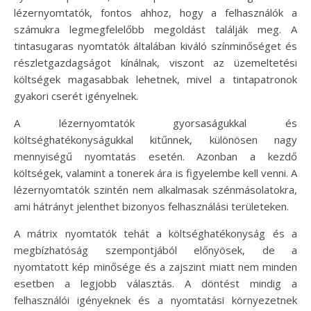
lézernyomtatók, fontos ahhoz, hogy a felhasználók a
számukra legmegfelelőbb megoldást találják meg. A
tintasugaras nyomtatók általában kiváló színminőséget és
részletgazdagságot kínálnak, viszont az üzemeltetési
költségek magasabbak lehetnek, mivel a tintapatronok
gyakori cserét igényelnek.
A lézernyomtatók gyorsaságukkal és
költséghatékonyságukkal kitűnnek, különösen nagy
mennyiségű nyomtatás esetén. Azonban a kezdő
költségek, valamint a tonerek ára is figyelembe kell venni. A
lézernyomtatók szintén nem alkalmasak szénmásolatokra,
ami hátrányt jelenthet bizonyos felhasználási területeken.
A mátrix nyomtatók tehát a költséghatékonyság és a
megbízhatóság szempontjából előnyösek, de a
nyomtatott kép minősége és a zajszint miatt nem minden
esetben a legjobb választás. A döntést mindig a
felhasználói igényeknek és a nyomtatási környezetnek