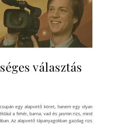
zséges választás
 csupán egy alapvető köret, hanem egy olyan
éldául a fehér, barna, vad és jasmin rizs, mind
yhában. Az alapvető tápanyagokban gazdag rizs