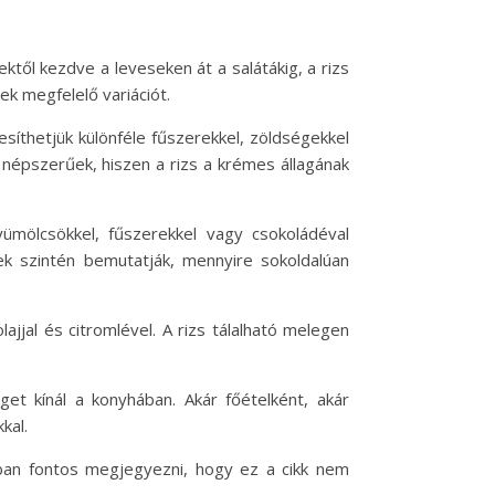
ktől kezdve a leveseken át a salátákig, a rizs
ek megfelelő variációt.
zesíthetjük különféle fűszerekkel, zöldségekkel
én népszerűek, hiszen a rizs a krémes állagának
ümölcsökkel, fűszerekkel vagy csokoládéval
lyek szintén bemutatják, mennyire sokoldalúan
ajjal és citromlével. A rizs tálalható melegen
t kínál a konyhában. Akár főételként, akár
kal.
ban fontos megjegyezni, hogy ez a cikk nem