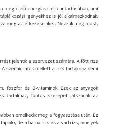
 a megfelelő energiaszint fenntartásában, ami
táplálkozási igényekhez is jól alkalmazkodnak.
kozza meg az étkezéseinket. Nézzük meg most,
rást jelentik a szervezet számára. A főtt rizs
 A szénhidrátok mellett a rizs tartalmaz némi
m, foszfor és B-vitaminok. Ezek az anyagok
s tartalmaz, fontos szerepet játszanak az
assabban emelkedik meg a fogyasztása után. Ez
tápláló, de a barna rizs és a vad rizs, amelyek