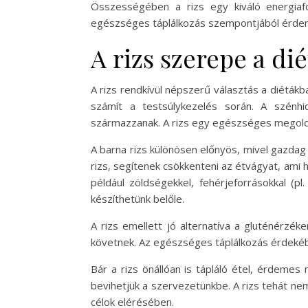
Összességében a rizs egy kiváló energiaf
egészséges táplálkozás szempontjából érdemes
A rizs szerepe a di
A rizs rendkívül népszerű választás a diétákba
számít a testsúlykezelés során. A szénhi
származzanak. A rizs egy egészséges megoldás,
A barna rizs különösen előnyös, mivel gazdag
rizs, segítenek csökkenteni az étvágyat, ami 
például zöldségekkel, fehérjeforrásokkal (pl.
készíthetünk belőle.
A rizs emellett jó alternatíva a gluténérzé
követnek. Az egészséges táplálkozás érdekébe
Bár a rizs önállóan is tápláló étel, érdeme
bevihetjük a szervezetünkbe. A rizs tehát nem
célok elérésében.