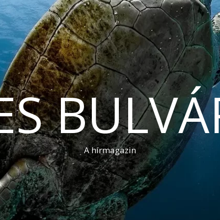
ES BULVÁ
A hírmagazin