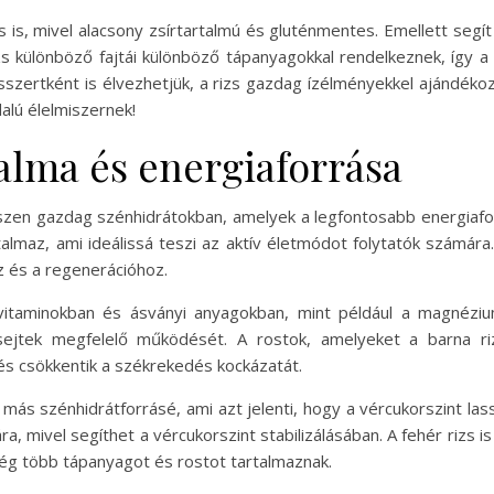
is, mivel alacsony zsírtartalmú és gluténmentes. Emellett segít
s különböző fajtái különböző tápanyagokkal rendelkeznek, így a 
desszertként is élvezhetjük, a rizs gazdag ízélményekkel ajándé
alú élelmiszernek!
alma és energiaforrása
iszen gazdag szénhidrátokban, amelyek a legfontosabb energiafor
almaz, ami ideálissá teszi az aktív életmódot folytatók számára.
z és a regenerációhoz.
vitaminokban és ásványi anyagokban, mint például a magnéziu
sejtek megfelelő működését. A rostok, amelyeket a barna riz
és csökkentik a székrekedés kockázatát.
k más szénhidrátforrásé, ami azt jelenti, hogy a vércukorszint l
 mivel segíthet a vércukorszint stabilizálásában. A fehér rizs is 
g több tápanyagot és rostot tartalmaznak.