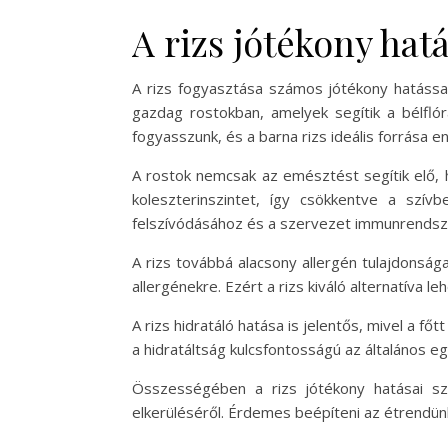
A rizs jótékony hat
A rizs fogyasztása számos jótékony hatással
gazdag rostokban, amelyek segítik a bélfl
fogyasszunk, és a barna rizs ideális forrása e
A rostok nemcsak az emésztést segítik elő, 
koleszterinszintet, így csökkentve a szív
felszívódásához és a szervezet immunrends
A rizs továbbá alacsony allergén tulajdonság
allergénekre. Ezért a rizs kiváló alternatíva
A rizs hidratáló hatása is jelentős, mivel a 
a hidratáltság kulcsfontosságú az általános e
Összességében a rizs jótékony hatásai sz
elkerüléséről. Érdemes beépíteni az étrendün