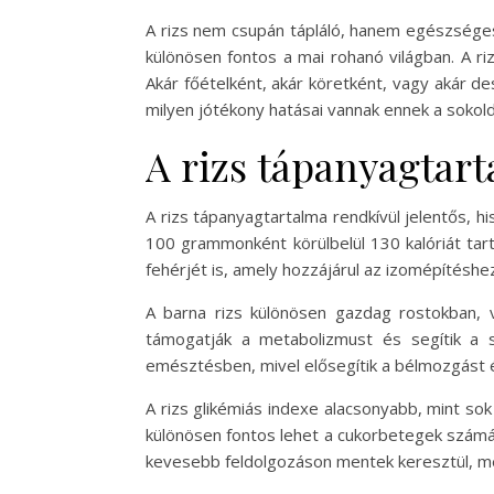
A rizs nem csupán tápláló, hanem egészséges 
különösen fontos a mai rohanó világban. A riz
Akár főételként, akár köretként, vagy akár 
milyen jótékony hatásai vannak ennek a sokold
A rizs tápanyagtart
A rizs tápanyagtartalma rendkívül jelentős, h
100 grammonként körülbelül 130 kalóriát tart
fehérjét is, amely hozzájárul az izomépítéshe
A barna rizs különösen gazdag rostokban, 
támogatják a metabolizmust és segítik a 
emésztésben, mivel elősegítik a bélmozgást 
A rizs glikémiás indexe alacsonyabb, mint so
különösen fontos lehet a cukorbetegek számára,
kevesebb feldolgozáson mentek keresztül, mé