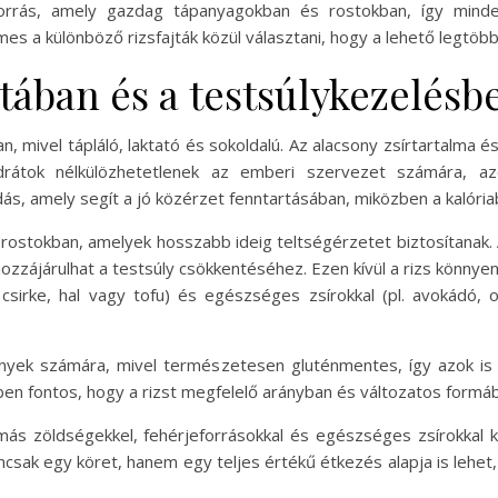
orrás, amely gazdag tápanyagokban és rostokban, így minde
 a különböző rizsfajták közül választani, hogy a lehető legtöb
étában és a testsúlykezelésb
n, mivel tápláló, laktató és sokoldalú. Az alacsony zsírtartalma é
drátok nélkülözhetetlenek az emberi szervezet számára, a
 amely segít a jó közérzet fenntartásában, miközben a kalóriabev
 rostokban, amelyek hosszabb ideig teltségérzetet biztosítanak. 
hozzájárulhat a testsúly csökkentéséhez. Ezen kívül a rizs könnye
 csirke, hal vagy tofu) és egészséges zsírokkal (pl. avokádó, olí
kenyek számára, mivel természetesen gluténmentes, így azok is b
n fontos, hogy a rizst megfelelő arányban és változatos formáb
s más zöldségekkel, fehérjeforrásokkal és egészséges zsírokkal 
csak egy köret, hanem egy teljes értékű étkezés alapja is lehet