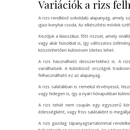
Variációk a rizs fe
A rizs rendkívül sokoldalú alapanyag, amely s
igazi konyhai csoda. Az elkészítési módok szél
Kezdjük a klasszikus főtt rizzsel, amely önáll
vagy akár húsokkal is, így változatos ízélmény
köszönhetően különösen ízletes lehet.
A rizs használható desszertekhez is. A ri
variálhatunk. A különböző országok tradicion
felhasználható ez az alapanyag.
A rizs salátákban is remekül érvényesül, hisz
vagy hidegen is, így a nyári hónapokban különö
A rizs tehát nem csupán egy egyszerű köre
édességként, vagy friss salátaként is megállja
A rizs gazdag tápanyagtartalommal rendelk