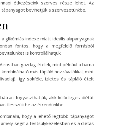
nnapi étkezéseink szerves része lehet. Az
b tápanyagot bevihetjük a szervezetünkbe.
en
s a glikémiás indexe miatt ideális alapanyagnak
zonban fontos, hogy a megfelelő forrásból
itelünket is kontrollálhatjuk.
A rostban gazdag ételek, mint például a barna
n kombinálható más tápláló hozzávalókkal, mint
vaolaj), így sokféle, ízletes és tápláló ételt
átran fogyaszthatják, akik különleges diétát
an illesszük be az étrendünkbe.
kombinálni, hogy a lehető legtöbb tápanyagot
, amely segít a testsúlykezelésben és a diétás