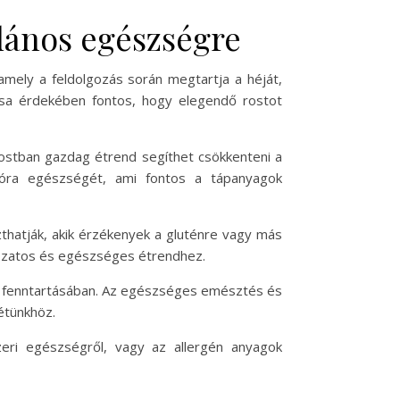
alános egészségre
amely a feldolgozás során megtartja a héját,
ása érdekében fontos, hogy elegendő rostot
rostban gazdag étrend segíthet csökkenteni a
lflóra egészségét, ami fontos a tápanyagok
zthatják, akik érzékenyek a gluténre vagy más
áltozatos és egészséges étrendhez.
itel fenntartásában. Az egészséges emésztés és
étünkhöz.
eri egészségről, vagy az allergén anyagok