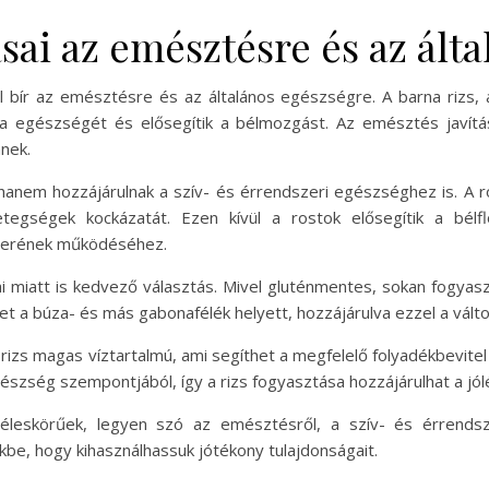
ásai az emésztésre és az ált
 bír az emésztésre és az általános egészségre. A barna rizs, 
óra egészségét és elősegítik a bélmozgást. Az emésztés javít
nnek.
hanem hozzájárulnak a szív- és érrendszeri egészséghez is. A 
betegségek kockázatát. Ezen kívül a rostok elősegítik a bé
zerének működéséhez.
ai miatt is kedvező választás. Mivel gluténmentes, sokan fogyas
 lehet a búza- és más gabonafélék helyett, hozzájárulva ezzel a v
főtt rizs magas víztartalmú, ami segíthet a megfelelő folyadékbev
gészség szempontjából, így a rizs fogyasztása hozzájárulhat a jól
éleskörűek, legyen szó az emésztésről, a szív- és érrendsz
kbe, hogy kihasználhassuk jótékony tulajdonságait.