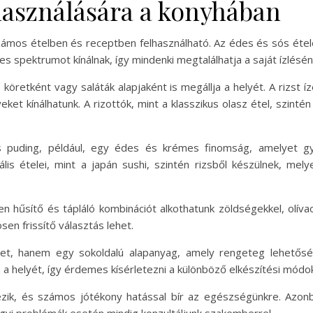
lhasználására a konyhában
zámos ételben és receptben felhasználható. Az édes és sós étele
es spektrumot kínálnak, így mindenki megtalálhatja a saját ízlésén
ó köretként vagy saláták alapjaként is megállja a helyét. A rizst í
eket kínálhatunk. A rizottók, mint a klasszikus olasz étel, szint
zs puding, például, egy édes és krémes finomság, amelyet gy
ális ételei, mint a japán sushi, szintén rizsből készülnek, me
en hűsítő és tápláló kombinációt alkothatunk zöldségekkel, olívaol
sen frissítő választás lehet.
t, hanem egy sokoldalú alapanyag, amely rengeteg lehetősége
 a helyét, így érdemes kísérletezni a különböző elkészítési módok
ezik, és számos jótékony hatással bír az egészségünkre. Azon