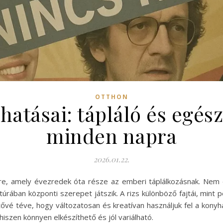
OTTHON
 hatásai: tápláló és egés
minden napra
2026.01.22.
zere, amely évezredek óta része az emberi táplálkozásnak. Nem
túrában központi szerepet játszik. A rizs különböző fajtái, mint p
etővé téve, hogy változatosan és kreatívan használjuk fel a kon
iszen könnyen elkészíthető és jól variálható.