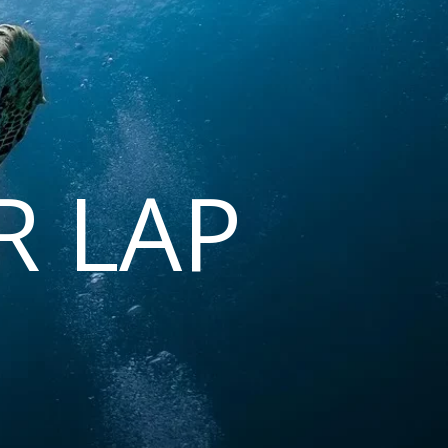
R LAP