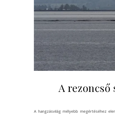
A rezoncső 
A hangzásvilág mélyebb megértéséhez elen