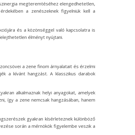
i szinergia megteremtéséhez elengedhetetlen,
rdekében a zenészeknek figyelniük kell a
iójára és a közönséggel való kapcsolatra is
lejthetetlen élményt nyújtani.
zoncsövei a zene finom árnyalatait és érzelmi
ék a kívánt hangzást. A klasszikus darabok
yakran alkalmaznak helyi anyagokat, amelyek
rözni, így a zene nemcsak hangzásában, hanem
angszerészek gyakran kísérleteznek különböző
rvezése során a mérnökök figyelembe veszik a