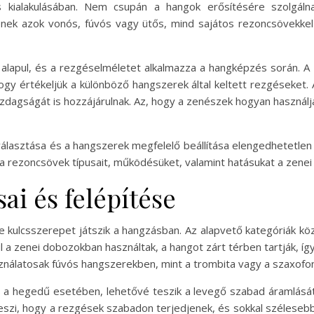
s kialakulásában. Nem csupán a hangok erősítésére szolgál
yenek azok vonós, fúvós vagy ütős, mind sajátos rezoncsövekke
alapul, és a rezgéselméletet alkalmazza a hangképzés során. A z
gy értékeljük a különböző hangszerek által keltett rezgéseke
azdagságát is hozzájárulnak. Az, hogy a zenészek hogyan használ
választása és a hangszerek megfelelő beállítása elengedhetetlen
 rezoncsövek típusait, működésüket, valamint hatásukat a zenei
ai és felépítése
 kulcsszerepet játszik a hangzásban. Az alapvető kategóriák között
l a zenei dobozokban használtak, a hangot zárt térben tartják, 
ználatosak fúvós hangszerekben, mint a trombita vagy a szaxofon
 és a hegedű esetében, lehetővé teszik a levegő szabad áramlá
szi, hogy a rezgések szabadon terjedjenek, és sokkal szélesebb 