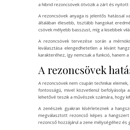
a hibrid rezoncsövek ötvözik a zárt és nyitot
A rezoncsövek anyaga is jelentős hatással v
általában élesebb, tisztább hangokat eredm
csövek mélyebb basszust, míg a kisebbek vi
A rezoncsövek tervezése során a mérnökök
kiválasztása elengedhetetlen a kívánt hang
karakteréhez, így nemcsak a funkció, hanem a v
A rezoncsövek hatá
A rezoncsövek nem csupán technikai elemek, 
fontosságú, mivel közvetlenül befolyásolja 
lehetővé teszik a művészek számára, hogy kif
A zenészek gyakran kísérleteznek a hangsze
megválasztott rezoncső képes a hangszert „
rezoncső hozzájárul a zene mélységéhez és g