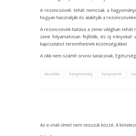
A rezoncsövek tehát nemcsak a hagyományo
hogyan használják és alakítják a rezoncsövek
A rezoncsövek hatása a zenei világban tehát 
zene folyamatosan fejlődik, és új irányokat
kapcsolatot teremthetnek közönségükkel.
A cikk nem számít orvosi tanácsnak. Egészsé
akusztika
hangminőség
hangszerek
ha
Az e-mail címet nem tesszük közzé.
A kötele