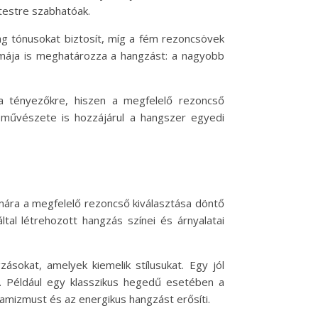
 testre szabhatóak.
ag tónusokat biztosít, míg a fém rezoncsövek
rmája is meghatározza a hangzást: a nagyobb
a tényezőkre, hiszen a megfelelő rezoncső
k művészete is hozzájárul a hangszer egyedi
mára a megfelelő rezoncső kiválasztása döntő
tal létrehozott hangzás színei és árnyalatai
sokat, amelyek kiemelik stílusukat. Egy jól
z. Például egy klasszikus hegedű esetében a
mizmust és az energikus hangzást erősíti.