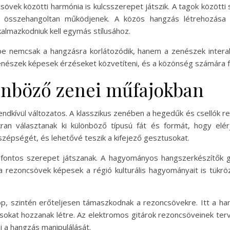
övek közötti harmónia is kulcsszerepet játszik. A tagok között
 összehangoltan működjenek. A közös hangzás létrehozása é
kalmazkodniuk kell egymás stílusához.
e nemcsak a hangzásra korlátozódik, hanem a zenészek interakc
zenészek képesek érzéseket közvetíteni, és a közönség számára fe
önböző zenei műfajokban
dkívül változatos. A klasszikus zenében a hegedűk és csellók re
an választanak ki különböző típusú fát és formát, hogy elérj
szépségét, és lehetővé teszik a kifejező gesztusokat.
fontos szerepet játszanak. A hagyományos hangszerkészítők g
a rezoncsövek képesek a régió kulturális hagyományait is tük
p, szintén erőteljesen támaszkodnak a rezoncsövekre. Itt a h
sokat hozzanak létre. Az elektromos gitárok rezoncsöveinek te
zi a hangzás manipulálását.