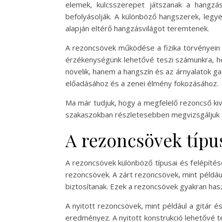
elemek, kulcsszerepet játszanak a hangzá
befolyásolják. A különböző hangszerek, leg
alapján eltérő hangzásvilágot teremtenek.
A rezoncsövek működése a fizika törvényein 
érzékenységünk lehetővé teszi számunkra, ho
növelik, hanem a hangszín és az árnyalatok g
előadásához és a zenei élmény fokozásához.
Ma már tudjuk, hogy a megfelelő rezoncső ki
szakaszokban részletesebben megvizsgáljuk a
A rezoncsövek típus
A rezoncsövek különböző típusai és felépítése
rezoncsövek. A zárt rezoncsövek, mint példáu
biztosítanak. Ezek a rezoncsövek gyakran has
A nyitott rezoncsövek, mint például a gitár
eredményez. A nyitott konstrukció lehetővé te