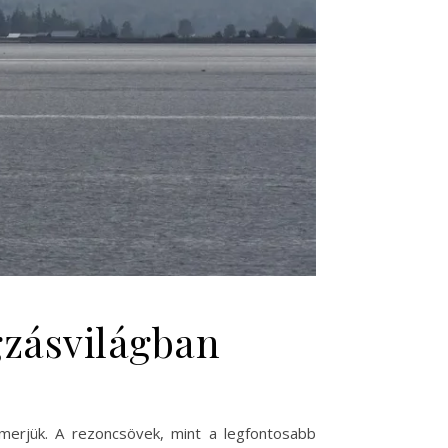
gzásvilágban
erjük. A rezoncsövek, mint a legfontosabb