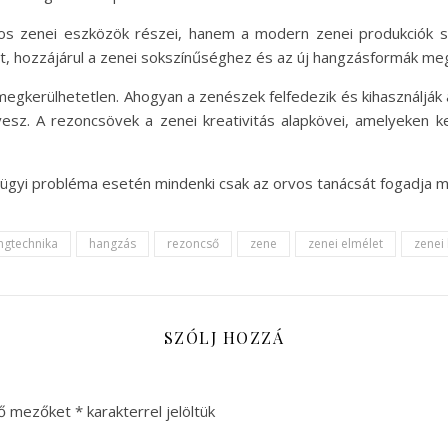
s zenei eszközök részei, hanem a modern zenei produkciók sz
et, hozzájárul a zenei sokszínűséghez és az új hangzásformák me
megkerülhetetlen. Ahogyan a zenészek felfedezik és kihasználják
 vesz. A rezoncsövek a zenei kreativitás alapkövei, amelyeken 
gügyi probléma esetén mindenki csak az orvos tanácsát fogadja 
ngtechnika
hangzás
rezoncső
zene
zenei elmélet
zenei
SZÓLJ HOZZÁ
ző mezőket
*
karakterrel jelöltük