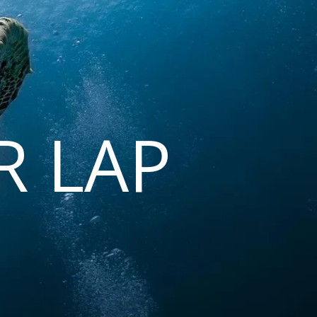
R LAP