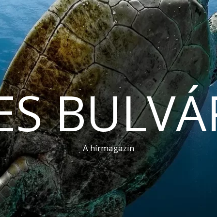
ES BULVÁ
A hírmagazin