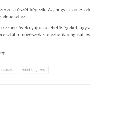
erves részét képezik. Az, hogy a zenészek
gjelenéséhez.
 a rezoncsövek nyújtotta lehetőségeket, úgy a
keresztül a művészek kifejezhetik magukat és
meg.
 hatások
zenei kifejezés