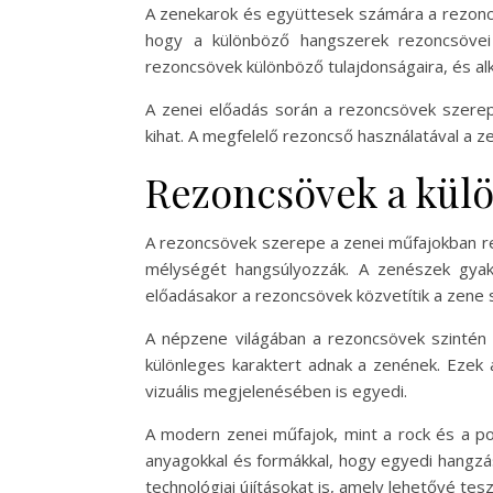
A zenekarok és együttesek számára a rezoncs
hogy a különböző hangszerek rezoncsövei
rezoncsövek különböző tulajdonságaira, és al
A zenei előadás során a rezoncsövek szerep
kihat. A megfelelő rezoncső használatával a 
Rezoncsövek a kül
A rezoncsövek szerepe a zenei műfajokban ren
mélységét hangsúlyozzák. A zenészek gyakr
előadásakor a rezoncsövek közvetítik a zene 
A népzene világában a rezoncsövek szintén 
különleges karaktert adnak a zenének. Ezek 
vizuális megjelenésében is egyedi.
A modern zenei műfajok, mint a rock és a po
anyagokkal és formákkal, hogy egyedi hangzá
technológiai újításokat is, amely lehetővé tes