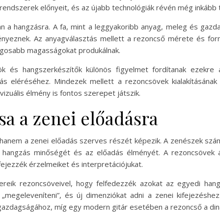
t rendszerek előnyeit, és az újabb technológiák révén még inkább
an a hangzásra. A fa, mint a leggyakoribb anyag, meleg és gazd
ényeznek. Az anyagválasztás mellett a rezoncső mérete és fo
lágosabb magasságokat produkálnak.
 és hangszerkészítők különös figyelmet fordítanak ezekre 
zás eléréséhez. Mindezek mellett a rezoncsövek kialakításána
izuális élmény is fontos szerepet játszik.
sa a zenei előadásra
hanem a zenei előadás szerves részét képezik. A zenészek szá
a hangzás minőségét és az előadás élményét. A rezoncsövek ál
ejezzék érzelmeiket és interpretációjukat.
reik rezoncsöveivel, hogy felfedezzék azokat az egyedi hangzá
megeleveníteni”, és új dimenziókat adni a zenei kifejezéshe
azdagságához, míg egy modern gitár esetében a rezoncső a dina