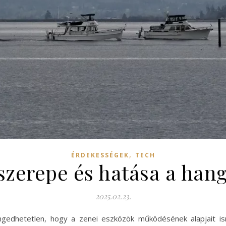
,
ÉRDEKESSÉGEK
TECH
szerepe és hatása a han
2025.02.23.
gedhetetlen, hogy a zenei eszközök működésének alapjait ism