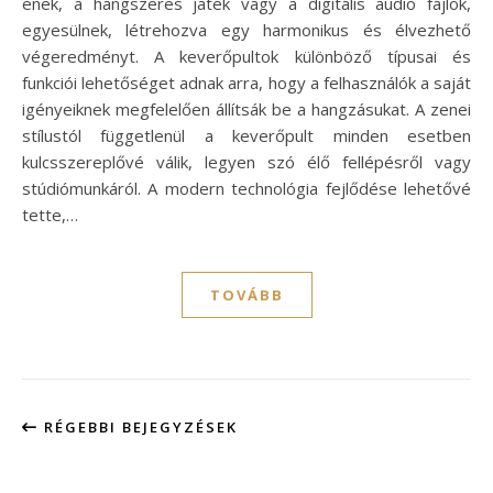
ének, a hangszeres játék vagy a digitális audio fájlok,
egyesülnek, létrehozva egy harmonikus és élvezhető
végeredményt. A keverőpultok különböző típusai és
funkciói lehetőséget adnak arra, hogy a felhasználók a saját
igényeiknek megfelelően állítsák be a hangzásukat. A zenei
stílustól függetlenül a keverőpult minden esetben
kulcsszereplővé válik, legyen szó élő fellépésről vagy
stúdiómunkáról. A modern technológia fejlődése lehetővé
tette,…
TOVÁBB
RÉGEBBI BEJEGYZÉSEK