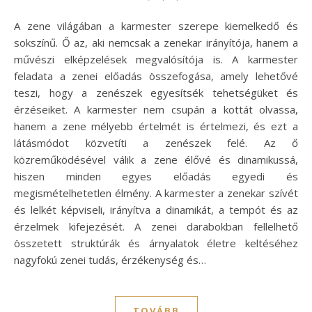
A zene világában a karmester szerepe kiemelkedő és
sokszínű. Ő az, aki nemcsak a zenekar irányítója, hanem a
művészi elképzelések megvalósítója is. A karmester
feladata a zenei előadás összefogása, amely lehetővé
teszi, hogy a zenészek egyesítsék tehetségüket és
érzéseiket. A karmester nem csupán a kottát olvassa,
hanem a zene mélyebb értelmét is értelmezi, és ezt a
látásmódot közvetíti a zenészek felé. Az ő
közreműködésével válik a zene élővé és dinamikussá,
hiszen minden egyes előadás egyedi és
megismételhetetlen élmény. A karmester a zenekar szívét
és lelkét képviseli, irányítva a dinamikát, a tempót és az
érzelmek kifejezését. A zenei darabokban fellelhető
összetett struktúrák és árnyalatok életre keltéséhez
nagyfokú zenei tudás, érzékenység és…
TOVÁBB