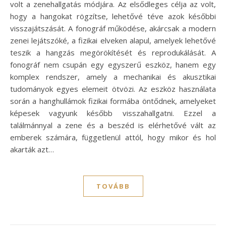
volt a zenehallgatás módjára. Az elsődleges célja az volt,
hogy a hangokat rögzítse, lehetővé téve azok későbbi
visszajátszását. A fonográf működése, akárcsak a modern
zenei lejátszóké, a fizikai elveken alapul, amelyek lehetővé
teszik a hangzás megörökítését és reprodukálását. A
fonográf nem csupán egy egyszerű eszköz, hanem egy
komplex rendszer, amely a mechanikai és akusztikai
tudományok egyes elemeit ötvözi. Az eszköz használata
során a hanghullámok fizikai formába öntődnek, amelyeket
képesek vagyunk később visszahallgatni. Ezzel a
találmánnyal a zene és a beszéd is elérhetővé vált az
emberek számára, függetlenül attól, hogy mikor és hol
akarták azt…
TOVÁBB