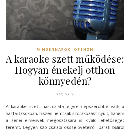
,
MINDENNAPOK
OTTHON
A karaoke szett működése:
Hogyan énekelj otthon
könnyedén?
2025.05.29.
A karaoke szett használata egyre népszerűbbé válik a
háztartásokban, hiszen nemcsak szórakozást nyújt, hanem
a zenei élmények megosztására is kiváló lehetőséget
teremt. Legyen szó családi összejövetelről, baráti buliról