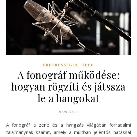
,
ÉRDEKESSÉGEK
TECH
A fonográf működése:
hogyan rögzíti és játssza
le a hangokat
2026.01.22.
A fonográf a zene és a hangzás világában forradalmi
találmánynak számít, amely a múltban jelentős hatással