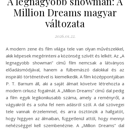
A legnagyobb showman: A
Million Dreams magyar
változata
2026.01.22.
A modern zene és film világa tele van olyan művészekkel,
akik képesek megérinteni a közönség szívét és lelkét. Az „A
legnagyobb showman” című film nemcsak a látványos
előadásmódjával, hanem a fülbemászó dalokkal és az
inspiráló történetével is kiemelkedik. A film középpontjában
P. T. Barnum áll, aki a saját álmait követve létrehozta a
modern cirkusz fogalmát. A „Million Dreams” című dal pedig
a film egyik legikonikusabb száma, amely a reményről, a
vágyakról és a soha fel nem adásról szól. A dal szövegei
tele vannak érzelemmel, és arra ösztönzik a hallgatót,
hogy higgyen az álmaiban, függetlenül attól, hogy mennyi
nehézséggel kell szembenéznie. A „Million Dreams” dal