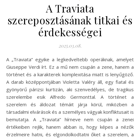
A Traviata
szereposztásának titkai és
érdekességei
2025.03.08.
A „Traviata” egyike a legkedveltebb operáknak, amelyet
Giuseppe Verdi írt. Ez a mű nem csupán a zene, hanem a
történet és a karakterek komplexitása miatt is lenyűgöző.
A darab középpontjában Violetta Valéry áll, egy fiatal és
gyönyörű párizsi kurtizán, aki szenvedélyes, de tragikus
szerelembe esik Alfredo Germonttal. A történet a
szerelem és áldozat témáit járja körül, miközben a
társadalmi elvárások és a személyes vágyak konfliktusait is
bemutatja. A „Traviata” hírneve nem csupán a zenei
értékeiben rejlik, hanem abban is, hogy képes a nézők
érzelmeire hatni, és elgondolkodtatni őket a szerelem, a