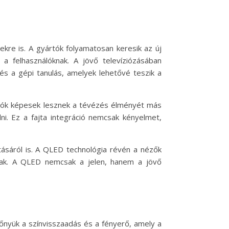
ekre is. A gyártók folyamatosan keresik az új
 felhasználóknak. A jövő televíziózásában
és a gépi tanulás, amelyek lehetővé teszik a
nálók képesek lesznek a tévézés élményét más
ni. Ez a fajta integráció nemcsak kényelmet,
tásáról is. A QLED technológia révén a nézők
dnak. A QLED nemcsak a jelen, hanem a jövő
őnyük a színvisszaadás és a fényerő, amely a