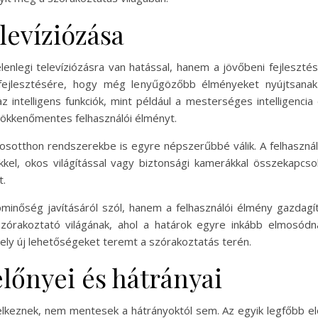
levíziózása
enlegi televíziózásra van hatással, hanem a jövőbeni fejlesztés
ejlesztésére, hogy még lenyűgözőbb élményeket nyújtsanak a
intelligens funkciók, mint például a mesterséges intelligencia 
zökkenőmentes felhasználói élményt.
kosotthon rendszerekbe is egyre népszerűbbé válik. A felhasz
kel, okos világítással vagy biztonsági kamerákkal összekapcsol
t.
minőség javításáról szól, hanem a felhasználói élmény gazdagí
 szórakoztató világának, ahol a határok egyre inkább elmosó
mely új lehetőségeket teremt a szórakoztatás terén.
lőnyei és hátrányai
lkeznek, nem mentesek a hátrányoktól sem. Az egyik legfőbb el