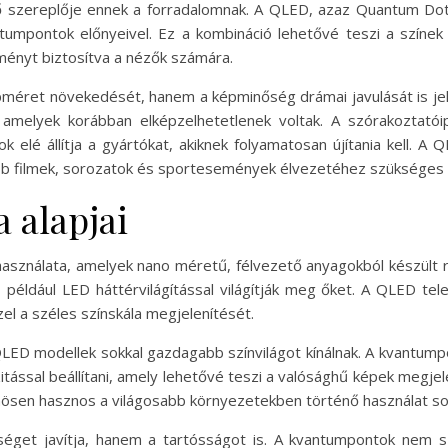
 szereplője ennek a forradalomnak. A QLED, azaz Quantum Dot
antumpontok előnyeivel. Ez a kombináció lehetővé teszi a szín
lményt biztosítva a nézők számára.
méret növekedését, hanem a képminőség drámai javulását is jele
, amelyek korábban elképzelhetetlenek voltak. A szórakoztat
k elé állítja a gyártókat, akiknek folyamatosan újítania kell.
jabb filmek, sorozatok és sportesemények élvezetéhez szükséges t
 alapjai
asználata, amelyek nano méretű, félvezető anyagokból készült
l, például LED háttérvilágítással világítják meg őket. A QLED 
el a széles színskála megjelenítését.
ED modellek sokkal gazdagabb színvilágot kínálnak. A kvantump
itással beállítani, amely lehetővé teszi a valósághű képek megjele
ösen hasznos a világosabb környezetekben történő használat so
get javítja, hanem a tartósságot is. A kvantumpontok nem s