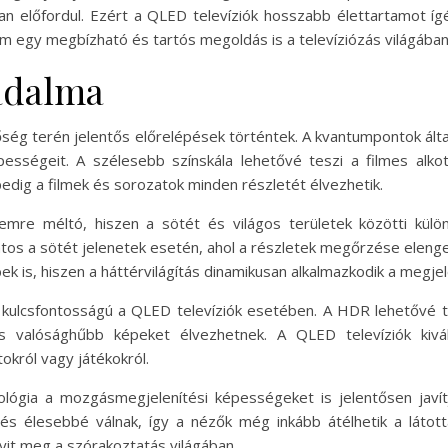
 előfordul. Ezért a QLED televíziók hosszabb élettartamot ígé
 egy megbízható és tartós megoldás is a televíziózás világában
adalma
g terén jelentős előrelépések történtek. A kvantumpontok által
ségeit. A szélesebb színskála lehetővé teszi a filmes alkot
pedig a filmek és sorozatok minden részletét élvezhetik.
lemre méltó, hiszen a sötét és világos területek közötti kü
ontos a sötét jelenetek esetén, ahol a részletek megőrzése eleng
 is, hiszen a háttérvilágítás dinamikusan alkalmazkodik a megjel
ulcsfontosságú a QLED televíziók esetében. A HDR lehetővé t
s valósághűbb képeket élvezhetnek. A QLED televíziók kivá
okról vagy játékokról.
lógia a mozgásmegjelenítési képességeket is jelentősen javít
s élesebbé válnak, így a nézők még inkább átélhetik a látot
nyit meg a szórakoztatás világában.