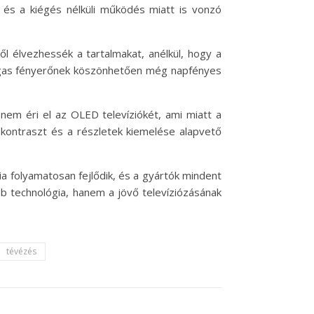
 és a kiégés nélküli működés miatt is vonzó
l élvezhessék a tartalmakat, anélkül, hogy a
 magas fényerőnek köszönhetően még napfényes
nem éri el az OLED televíziókét, ami miatt a
 kontraszt és a részletek kiemelése alapvető
a folyamatosan fejlődik, és a gyártók mindent
 technológia, hanem a jövő televíziózásának
tévézés