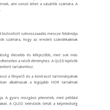
rnek, ami vonzó lehet a vásárlók számára. A
.
 biztosított színvisszaadás messze felülmúlja
ók számára, hogy az eredeti szándékaiknak
lönbség élesebb és kifejezőbb, mint sok más
edhetetlen a nézői élményhez. A QLED kijelzők
enített tartalomhoz.
eszi a fényerő és a kontraszt tartományának
lóan alkalmasak a legújabb HDR tartalmak
ja. A gyors mozgású jelenetek, mint például
takat. A QLED televíziók tehát a képminőség