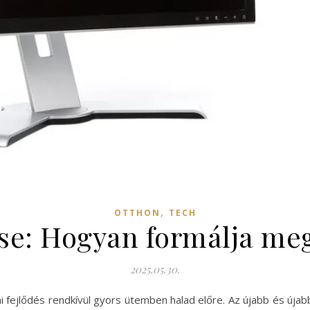
,
OTTHON
TECH
: Hogyan formálja meg 
2025.05.30.
ai fejlődés rendkívül gyors ütemben halad előre. Az újabb és új