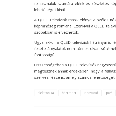
felhasználók számára élénk és részletes ké
lehetőséget kínál.
A QLED televíziók másik előnye a széles néz
képminőség romlana. Ezenkívül a QLED televí
szobákban is élvezhetők.
Ugyanakkor a QLED televíziók hátrányai is l
fekete árnyalatok nem tűnnek olyan sötétnek
fontosságú.
Összességében a QLED televíziók nagyszerű vá
megtesznek annak érdekében, hogy a felhasz
szerves része is, amely számos lehetőséget 
elektronika
házi mozi
innováció
jövő