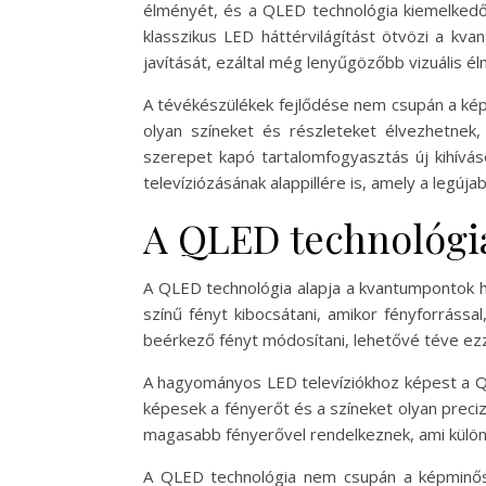
élményét, és a QLED technológia kiemelkedő
klasszikus LED háttérvilágítást ötvözi a kv
javítását, ezáltal még lenyűgözőbb vizuális é
A tévékészülékek fejlődése nem csupán a kép
olyan színeket és részleteket élvezhetnek
szerepet kapó tartalomfogyasztás új kihíváso
televíziózásának alappillére is, amely a legú
A QLED technológia
A QLED technológia alapja a kvantumpontok h
színű fényt kibocsátani, amikor fényforrássa
beérkező fényt módosítani, lehetővé téve ezz
A hagyományos LED televíziókhoz képest a QL
képesek a fényerőt és a színeket olyan preciz
magasabb fényerővel rendelkeznek, ami külön
A QLED technológia nem csupán a képminősé