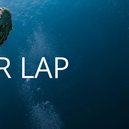
R LAP