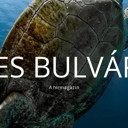
ES BULVÁ
A hírmagazin