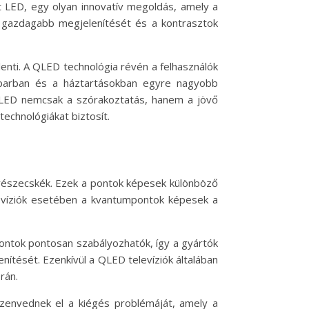
 LED, egy olyan innovatív megoldás, amely a
ek gazdagabb megjelenítését és a kontrasztok
nti. A QLED technológia révén a felhasználók
óiparban és a háztartásokban egyre nagyobb
 A QLED nemcsak a szórakoztatás, hanem a jövő
echnológiákat biztosít.
 részecskék. Ezek a pontok képesek különböző
televíziók esetében a kvantumpontok képesek a
ontok pontosan szabályozhatók, így a gyártók
nítését. Ezenkívül a QLED televíziók általában
rán.
zenvednek el a kiégés problémáját, amely a