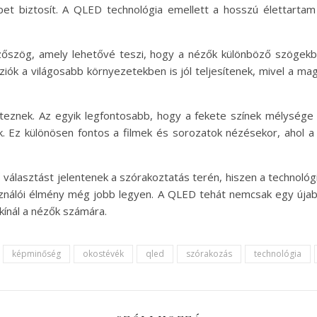
pet biztosít. A QLED technológia emellett a hosszú élettartam
őszög, amely lehetővé teszi, hogy a nézők különböző szögekbő
ziók a világosabb környezetekben is jól teljesítenek, mivel a
éteznek. Az egyik legfontosabb, hogy a fekete színek mélysége 
. Ez különösen fontos a filmek és sorozatok nézésekor, ahol a
lasztást jelentenek a szórakoztatás terén, hiszen a technológi
nálói élmény még jobb legyen. A QLED tehát nemcsak egy újabb
kínál a nézők számára.
képminőség
okostévék
qled
szórakozás
technológia