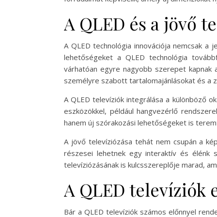
A QLED és a jövő te
A QLED technológia innovációja nemcsak a jel
lehetőségeket a QLED technológia továbbf
várhatóan egyre nagyobb szerepet kapnak az 
személyre szabott tartalomajánlásokat és a 
A QLED televíziók integrálása a különböző o
eszközökkel, például hangvezérlő rendszerek
hanem új szórakozási lehetőségeket is terem
A jövő televíziózása tehát nem csupán a kép
részesei lehetnek egy interaktív és élénk
televíziózásának is kulcsszereplője marad, a
A QLED televíziók e
Bár a QLED televíziók számos előnnyel rende