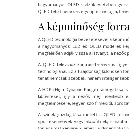
hagyományos OLED kijelzők esetében gyakran
QLED tehát nemcsak egy új technológia, hanem
A képminőség forr
A QLED technológia bevezetésével a képminősé
a hagyományos LED és OLED modellek képes
megfelelően adják vissza a látványt, a nézők 
A QLED televíziók kontrasztaránya is figye
technológiánál. Ez a tulajdonság különösen f
tehát nemcsak szebbek, hanem intelligensebbek
A HDR (High Dynamic Range) támogatása is k
kibővítését, így a nézők még élénkebb é
megtekintésére, legyen szó filmekről, sorozat
A színek gazdagítása mellett a QLED techno
sportesemények vagy akciófilmek, simábbá é
forradalmát képviselik, amely új dimenziókat 