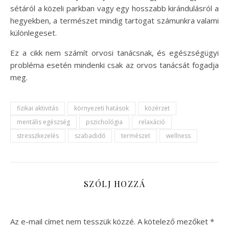
sétáról a közeli parkban vagy egy hosszabb kirándulásról a
hegyekben, a természet mindig tartogat számunkra valami
különlegeset.
Ez a cikk nem számít orvosi tanácsnak, és egészségügyi
probléma esetén mindenki csak az orvos tanácsát fogadja
meg.
fizikai aktivitás
környezeti hatások
közérzet
mentális egészség
pszichológia
relaxáció
stresszkezelés
szabadidő
természet
wellness
SZÓLJ HOZZÁ
Az e-mail címet nem tesszük közzé.
A kötelező mezőket
*