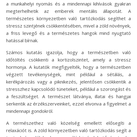
a munkahelyi nyomás és a mindennapi kihívások gyakran
megterhelhetik az emberek mentális állapotát. A
természetes környezetben való tartózkodás segíthet a
stressz szintjének csökkentésében, mivel a zöld növények,
a friss levegő és a természetes hangok mind nyugtató
hatással bírnak.
Számos kutatás igazolja, hogy a természetben való
időtöltés csökkenti a kortizolszintet, amely a stressz
hormonja. A kutatók megfigyelték, hogy a természetben
végzett tevékenységek, mint például a sétálás, a
kerékpározás vagy a piknikezés, jelentősen csökkentik a
stresszhez kapcsolódó tüneteket, például a szorongást és
a feszültséget. A természet látványa, illatai és hangjai
serkentik az érzékszerveinket, ezzel elvonva a figyelmet a
mindennapi gondokról.
A természethez való közelség emellett elősegíti a
relaxációt is. A zöld környezetben való tartózkodás segít a