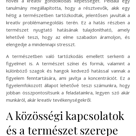
növeli a kreatív gondolkodás képességét. Például egy
tanulmány megállapította, hogy a résztvevők, akik egy
hétig a természetben tartózkodtak, jelentősen javultak a
kreatív problémamegoldás terén. Ez a hatás részben a
természet nyugtató hatásának tulajdonítható, amely
lehetővé teszi, hogy az elme szabadon áramoljon, és
elengedje a mindennapi stresszt.
A természetben való tartózkodás emellett serkenti a
figyelmet is. A természet színei és formái, valamint a
különböző szagok és hangok kedvező hatással vannak a
figyelem fenntartására, ami javítja a koncentrációt. Ez a
figyelemfokozott állapot lehetővé teszi számunkra, hogy
jobban összpontosítsunk a feladatainkra, legyen szó akár
munkáról, akár kreatív tevékenységekről.
A közösségi kapcsolatok
és a természet szerepe