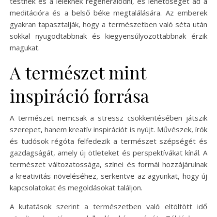
testnek és a léleknek regenerálódni, és lehetőséget ad a
meditációra és a belső béke megtalálására. Az emberek
gyakran tapasztalják, hogy a természetben való séta után
sokkal nyugodtabbnak és kiegyensúlyozottabbnak érzik
magukat.
A természet mint
inspiráció forrása
A természet nemcsak a stressz csökkentésében játszik
szerepet, hanem kreatív inspirációt is nyújt. Művészek, írók
és tudósok régóta felfedezik a természet szépségét és
gazdagságát, amely új ötleteket és perspektívákat kínál. A
természet változatossága, színei és formái hozzájárulnak
a kreativitás növeléséhez, serkentve az agyunkat, hogy új
kapcsolatokat és megoldásokat találjon.
A kutatások szerint a természetben való eltöltött idő