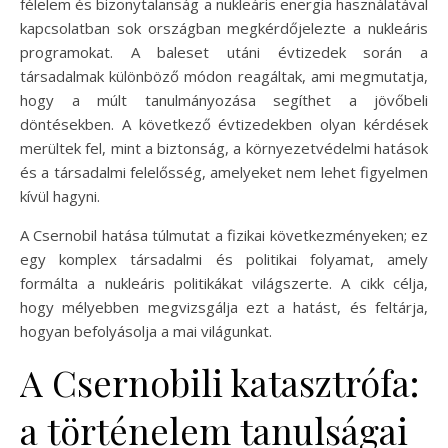
félelem és bizonytalanság a nukleáris energia használatával
kapcsolatban sok országban megkérdőjelezte a nukleáris
programokat. A baleset utáni évtizedek során a
társadalmak különböző módon reagáltak, ami megmutatja,
hogy a múlt tanulmányozása segíthet a jövőbeli
döntésekben. A következő évtizedekben olyan kérdések
merültek fel, mint a biztonság, a környezetvédelmi hatások
és a társadalmi felelősség, amelyeket nem lehet figyelmen
kívül hagyni.
A Csernobil hatása túlmutat a fizikai következményeken; ez
egy komplex társadalmi és politikai folyamat, amely
formálta a nukleáris politikákat világszerte. A cikk célja,
hogy mélyebben megvizsgálja ezt a hatást, és feltárja,
hogyan befolyásolja a mai világunkat.
A Csernobili katasztrófa:
a történelem tanulságai