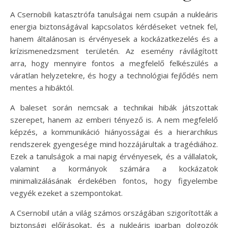
A Csernobili katasztrófa tanulságai nem csupán a nukleáris
energia biztonságával kapcsolatos kérdéseket vetnek fel,
hanem általánosan is érvényesek a kockázatkezelés és a
krízismenedzsment területén. Az esemény rávilágított
arra, hogy mennyire fontos a megfelelő felkészülés a
váratlan helyzetekre, és hogy a technológiai fejlődés nem
mentes a hibáktól.
A baleset során nemcsak a technikai hibák játszottak
szerepet, hanem az emberi tényező is. A nem megfelelő
képzés, a kommunikáció hiányosságai és a hierarchikus
rendszerek gyengesége mind hozzájárultak a tragédiához.
Ezek a tanulságok a mai napig érvényesek, és a vállalatok,
valamint a kormányok számára a kockázatok
minimalizálásának érdekében fontos, hogy figyelembe
vegyék ezeket a szempontokat.
A Csernobil után a világ számos országában szigorították a
biztonsági előírásokat, és a nukleáris iparban dolgozók