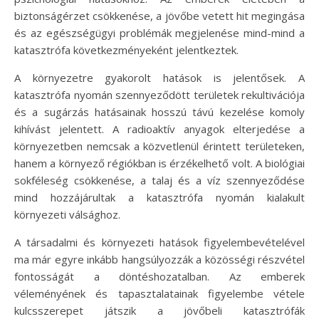
biztonságérzet csökkenése, a jövőbe vetett hit megingása
és az egészségügyi problémák megjelenése mind-mind a
katasztrófa következményeként jelentkeztek.
A környezetre gyakorolt hatások is jelentősek. A
katasztrófa nyomán szennyeződött területek rekultivációja
és a sugárzás hatásainak hosszú távú kezelése komoly
kihívást jelentett. A radioaktív anyagok elterjedése a
környezetben nemcsak a közvetlenül érintett területeken,
hanem a környező régiókban is érzékelhető volt. A biológiai
sokféleség csökkenése, a talaj és a víz szennyeződése
mind hozzájárultak a katasztrófa nyomán kialakult
környezeti válsághoz.
A társadalmi és környezeti hatások figyelembevételével
ma már egyre inkább hangsúlyozzák a közösségi részvétel
fontosságát a döntéshozatalban. Az emberek
véleményének és tapasztalatainak figyelembe vétele
kulcsszerepet játszik a jövőbeli katasztrófák