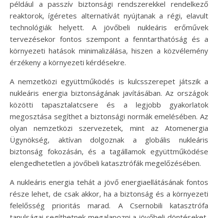
például a passzív biztonsági rendszerekkel rendelkező
reaktorok, ígéretes alternatívát nyújtanak a régi, elavult
technológiák helyett. A jövőbeli nukleáris erőművek
tervezésekor fontos szempont a fenntarthatóság és a
környezeti hatások minimalizálása, hiszen a közvélemény
érzékeny a környezeti kérdésekre.
A nemzetközi együttműködés is kulcsszerepet játszik a
nukleáris energia biztonságának javításában. Az országok
közötti tapasztalatcsere és a legjobb gyakorlatok
megosztása segíthet a biztonsági normák emelésében. Az
olyan nemzetközi szervezetek, mint az Atomenergia
Ügynökség, aktívan dolgoznak a globális nukleáris
biztonság fokozásán, és a tagállamok együttműködése
elengedhetetlen a jövőbeli katasztrófák megelőzésében.
A nukleáris energia tehát a jövő energiaellátásának fontos
része lehet, de csak akkor, ha a biztonság és a környezeti
felelősség prioritás marad. A Csernobili katasztrófa
tanulságai segíthetnek megalapozni a jövőbeli döntéseket,