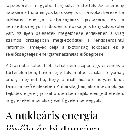
képzésére is nagyobb hangsúlyt fektettek. Az esemény
hatására a tudományos közösség is új irányokat keresett a
nukleáris energia biztonságának javítására, és a
nemzetközi együttműködés fontossága is hangsúlyosabbá
vált. Az ilyen balesetek megelőzése érdekében a világ
számos országában megkezdődtek a rendszerszintű
reformok, amelyek célja a biztonság fokozása és a
felelősségteljes energiafelhasználás elősegítése.
A Csernobili katasztrófa tehát nem csupán egy esemény a
történelemben, hanem egy folyamatos tanulási folyamat,
amely megmutatja, hogy a múlt hibáiból hogyan lehet
tanulni a jövő érdekében. A mai világban, ahol a technológiai
fejlődés egyre gyorsabb ütemben zajlik, elengedhetetlen,
hogy ezeket a tanulságokat figyelembe vegyük.
A nukleáris energia
jövője és biztonsága