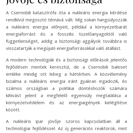
A Csernobili katasztrófa óta a nukleáris energia kérdése
rendkívül megosztó témává vált. Míg sokan hangsúlyozzák
a nukleáris energia előnyeit, például a környezetbarát
energiaforrást és a fosszilis tüzelőanyagoktól való
függetlenséget, addig a biztonsági aggályok továbbra is
visszatartják a megújuló energiaforrásokkal való átállást.
A modern technológiák és a biztonsági előírások jelentős
fejlődésen mentek keresztül, de a Csernobili baleset
emléke mindig ott lebeg a háttérben. A közvélemény
bizalma a nukleáris energia iránt gyakran ingadozik, és
számos országban a politikai döntéshozók számára
kihívást jelent a megfelelő egyensúly megtalálása a
környezetvédelem és az energiaigények kielégítése
között.
A nukleáris ipar jövője szoros kapcsolatban áll a
technológiai fejlődéssel. Az új generációs reaktorok, mint