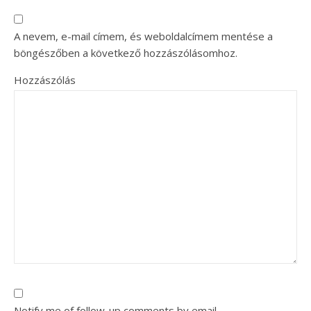
A nevem, e-mail címem, és weboldalcímem mentése a
böngészőben a következő hozzászólásomhoz.
Hozzászólás
Notify me of follow-up comments by email.