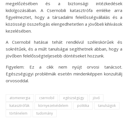
megelőzésében és a biztonsági intézkedések
kidolgozásában. A Csernobili katasztrófa emléke arra
figyelmeztet, hogy a társadalmi felelősségvállalás és a
közösségi összefogás elengedhetetlen a jövőbeli kihívások
kezelésében.
A Csernobil hatásai tehát rendkívül széleskörűek és
sokrétűek, és a múlt tanulságai segíthetnek abban, hogy a
jövőben felelősségteljesebb döntéseket hozzunk.
Figyelem: Ez a cikk nem nyújt orvosi tanácsot.
Egészségügyi problémák esetén mindenképpen konzultálj
orvosoddal.
atomenergia
csernobil
egészségügy
jövő
katasztrófák
környezetvédelem
politika
tanulságok
történelem
tudomány