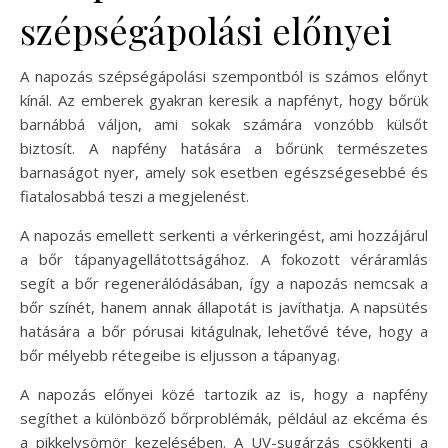
szépségápolási előnyei
A napozás szépségápolási szempontból is számos előnyt
kínál. Az emberek gyakran keresik a napfényt, hogy bőrük
barnábbá váljon, ami sokak számára vonzóbb külsőt
biztosít. A napfény hatására a bőrünk természetes
barnaságot nyer, amely sok esetben egészségesebbé és
fiatalosabbá teszi a megjelenést.
A napozás emellett serkenti a vérkeringést, ami hozzájárul
a bőr tápanyagellátottságához. A fokozott véráramlás
segít a bőr regenerálódásában, így a napozás nemcsak a
bőr színét, hanem annak állapotát is javíthatja. A napsütés
hatására a bőr pórusai kitágulnak, lehetővé téve, hogy a
bőr mélyebb rétegeibe is eljusson a tápanyag.
A napozás előnyei közé tartozik az is, hogy a napfény
segíthet a különböző bőrproblémák, például az ekcéma és
a pikkelysömör kezelésében. A UV-sugárzás csökkenti a