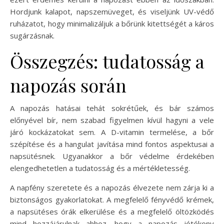
Hordjunk kalapot, napszemüveget, és viseljünk UV-védő
ruházatot, hogy minimalizáljuk a bőrünk kitettségét a káros
sugárzásnak.
Összegzés: tudatosság a
napozás során
A napozás hatásai tehát sokrétűek, és bár számos
előnyével bír, nem szabad figyelmen kívül hagyni a vele
járó kockázatokat sem. A D-vitamin termelése, a bőr
szépítése és a hangulat javítása mind fontos aspektusai a
napsütésnek. Ugyanakkor a bőr védelme érdekében
elengedhetetlen a tudatosság és a mértékletesség.
A napfény szeretete és a napozás élvezete nem zárja ki a
biztonságos gyakorlatokat. A megfelelő fényvédő krémek,
a napsütéses órák elkerülése és a megfelelő öltözködés
mind hozzájárulnak ahhoz, hogy a napozás jótékony