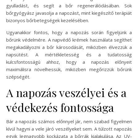
gyulladást, és segít a bőr regenerálódásában. Sok
bőrgyógyász javasolja a napozást, mint kiegészítő terápiát
bizonyos bőrbetegségek kezelésében.
Ugyanakkor fontos, hogy a napozás során figyeljünk a
bőrünk védelmére. A napvédő krémek használata segíthet
megakadályozni a bőr károsodását, miközben élvezzük a
napsütést. A mértékletesség és a tudatosság
kulcsfontosságú ahhoz, hogy a napozás előnyeit
maximálisra növelhessük, miközben megőrizzük bőrünk
szépségét.
A napozás veszélyei és a
védekezés fontossága
Bár a napozás számos előnnyel jár, nem szabad figyelmen
kívül hagyni a vele járó veszélyeket sem. A túlzott napozás
egyik legnagyobb kockázata a bőrrák kialakulása. Az UV-