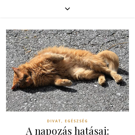
,
DIVAT
EGÉSZSÉG
A napozás hatásai: