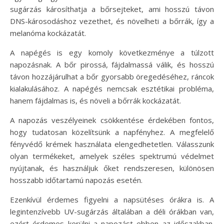
sugárzás károsíthatja a bőrsejteket, ami hosszú távon
DNS-károsodáshoz vezethet, és növelheti a bőrrák, így a
melanóma kockázatát.
A napégés is egy komoly következménye a túlzott
napozásnak. A bőr pirossá, fájdalmassá válik, és hosszú
távon hozzájárulhat a bőr gyorsabb öregedéséhez, ráncok
kialakulásához. A napégés nemcsak esztétikai probléma,
hanem fájdalmas is, és növeli a bőrrák kockázatát.
A napozás veszélyeinek csökkentése érdekében fontos,
hogy tudatosan közelítsünk a napfényhez. A megfelelő
fényvédő krémek használata elengedhetetlen. Válasszunk
olyan termékeket, amelyek széles spektrumú védelmet
nyújtanak, és használjuk őket rendszeresen, különösen
hosszabb időtartamú napozás esetén.
Ezenkívül érdemes figyelni a napsütéses órákra is. A
legintenzívebb UV-sugárzás általában a déli órákban van,
ezért érdemes kerülni a napozást ebben az időszakban.