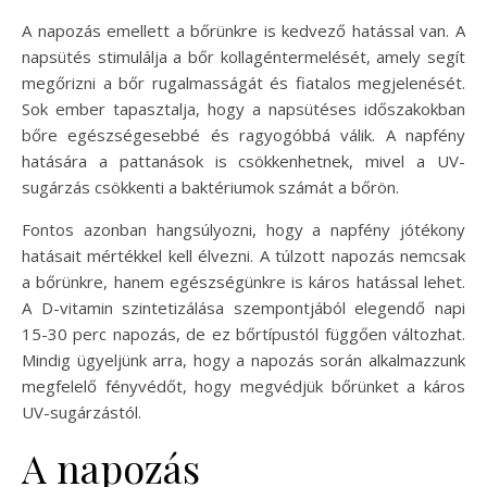
A napozás emellett a bőrünkre is kedvező hatással van. A
napsütés stimulálja a bőr kollagéntermelését, amely segít
megőrizni a bőr rugalmasságát és fiatalos megjelenését.
Sok ember tapasztalja, hogy a napsütéses időszakokban
bőre egészségesebbé és ragyogóbbá válik. A napfény
hatására a pattanások is csökkenhetnek, mivel a UV-
sugárzás csökkenti a baktériumok számát a bőrön.
Fontos azonban hangsúlyozni, hogy a napfény jótékony
hatásait mértékkel kell élvezni. A túlzott napozás nemcsak
a bőrünkre, hanem egészségünkre is káros hatással lehet.
A D-vitamin szintetizálása szempontjából elegendő napi
15-30 perc napozás, de ez bőrtípustól függően változhat.
Mindig ügyeljünk arra, hogy a napozás során alkalmazzunk
megfelelő fényvédőt, hogy megvédjük bőrünket a káros
UV-sugárzástól.
A napozás