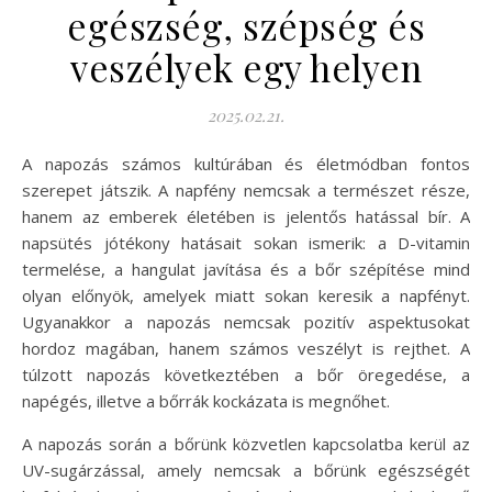
egészség, szépség és
veszélyek egy helyen
2025.02.21.
A napozás számos kultúrában és életmódban fontos
szerepet játszik. A napfény nemcsak a természet része,
hanem az emberek életében is jelentős hatással bír. A
napsütés jótékony hatásait sokan ismerik: a D-vitamin
termelése, a hangulat javítása és a bőr szépítése mind
olyan előnyök, amelyek miatt sokan keresik a napfényt.
Ugyanakkor a napozás nemcsak pozitív aspektusokat
hordoz magában, hanem számos veszélyt is rejthet. A
túlzott napozás következtében a bőr öregedése, a
napégés, illetve a bőrrák kockázata is megnőhet.
A napozás során a bőrünk közvetlen kapcsolatba kerül az
UV-sugárzással, amely nemcsak a bőrünk egészségét