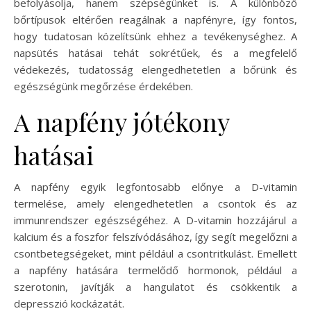
befolyásolja, hanem szépségünket is. A különböző
bőrtípusok eltérően reagálnak a napfényre, így fontos,
hogy tudatosan közelítsünk ehhez a tevékenységhez. A
napsütés hatásai tehát sokrétűek, és a megfelelő
védekezés, tudatosság elengedhetetlen a bőrünk és
egészségünk megőrzése érdekében.
A napfény jótékony
hatásai
A napfény egyik legfontosabb előnye a D-vitamin
termelése, amely elengedhetetlen a csontok és az
immunrendszer egészségéhez. A D-vitamin hozzájárul a
kalcium és a foszfor felszívódásához, így segít megelőzni a
csontbetegségeket, mint például a csontritkulást. Emellett
a napfény hatására termelődő hormonok, például a
szerotonin, javítják a hangulatot és csökkentik a
depresszió kockázatát.