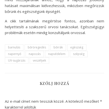
hatásait maximálisan kiélvezhessük, miközben megőrizzük
bőrünk és egészségünk épségét.
A cikk tartalmának megértése fontos, azonban nem
helyettesíti a szakszerű orvosi tanácsokat. Egészségügyi
problémák esetén mindig konzultáljunk orvossal.
barnulás
bőröregedés
bőrrák
egészség
napernyő
napozás
napvédelem
szépség
UV-sugárzás
veszélyek
SZÓLJ HOZZÁ
Az e-mail címet nem tesszük közzé.
A kötelező mezőket
*
karakterrel jelöltük