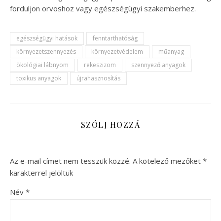
forduljon orvoshoz vagy egészségügyi szakemberhez.
egészségügyi hatások
fenntarthatóság
környezetszennyezés
környezetvédelem
műanyag
ökológiai lábnyom
rekeszizom
szennyező anyagok
toxikus anyagok
újrahasznosítás
SZÓLJ HOZZÁ
Az e-mail címet nem tesszük közzé.
A kötelező mezőket
*
karakterrel jelöltük
Név
*