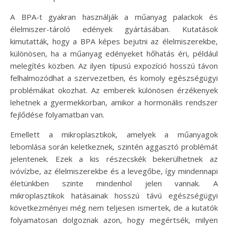
A BPA-t gyakran használják a műanyag palackok és
élelmiszer-tároló edények gyártásában. Kutatások
kimutatták, hogy a BPA képes bejutni az élelmiszerekbe,
különösen, ha a műanyag edényeket hőhatás éri, például
melegítés közben. Az ilyen típusú expozíció hosszú távon
felhalmozódhat a szervezetben, és komoly egészségügyi
problémákat okozhat. Az emberek különösen érzékenyek
lehetnek a gyermekkorban, amikor a hormonális rendszer
fejlődése folyamatban van.
Emellett a mikroplasztikok, amelyek a műanyagok
lebomlása során keletkeznek, szintén aggasztó problémát
jelentenek. Ezek a kis részecskék bekerülhetnek az
ivóvízbe, az élelmiszerekbe és a levegőbe, így mindennapi
életünkben szinte mindenhol jelen vannak. A
mikroplasztikok hatásainak hosszú távú egészségügyi
következményei még nem teljesen ismertek, de a kutatók
folyamatosan dolgoznak azon, hogy megértsék, milyen