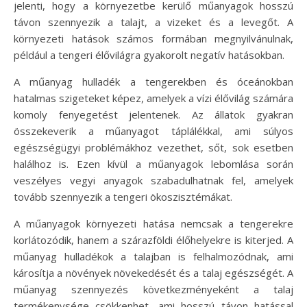
jelenti, hogy a környezetbe kerülő műanyagok hosszú
távon szennyezik a talajt, a vizeket és a levegőt. A
környezeti hatások számos formában megnyilvánulnak,
például a tengeri élővilágra gyakorolt negatív hatásokban.
A műanyag hulladék a tengerekben és óceánokban
hatalmas szigeteket képez, amelyek a vízi élővilág számára
komoly fenyegetést jelentenek. Az állatok gyakran
összekeverik a műanyagot táplálékkal, ami súlyos
egészségügyi problémákhoz vezethet, sőt, sok esetben
halálhoz is. Ezen kívül a műanyagok lebomlása során
veszélyes vegyi anyagok szabadulhatnak fel, amelyek
tovább szennyezik a tengeri ökoszisztémákat.
A műanyagok környezeti hatása nemcsak a tengerekre
korlátozódik, hanem a szárazföldi élőhelyekre is kiterjed. A
műanyag hulladékok a talajban is felhalmozódnak, ami
károsítja a növények növekedését és a talaj egészségét. A
műanyag szennyezés következményeként a talaj
termékenysége csökkenhet, ami hosszú távon hatással