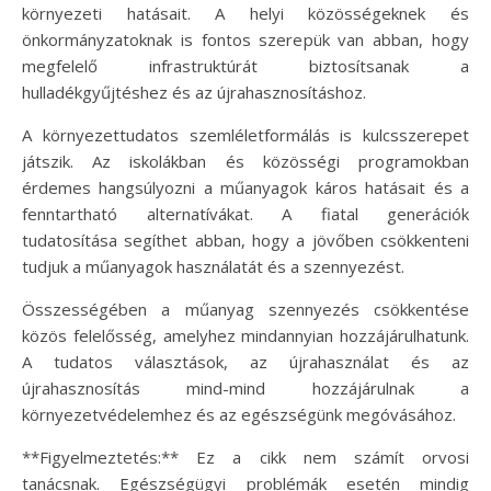
környezeti hatásait. A helyi közösségeknek és
önkormányzatoknak is fontos szerepük van abban, hogy
megfelelő infrastruktúrát biztosítsanak a
hulladékgyűjtéshez és az újrahasznosításhoz.
A környezettudatos szemléletformálás is kulcsszerepet
játszik. Az iskolákban és közösségi programokban
érdemes hangsúlyozni a műanyagok káros hatásait és a
fenntartható alternatívákat. A fiatal generációk
tudatosítása segíthet abban, hogy a jövőben csökkenteni
tudjuk a műanyagok használatát és a szennyezést.
Összességében a műanyag szennyezés csökkentése
közös felelősség, amelyhez mindannyian hozzájárulhatunk.
A tudatos választások, az újrahasználat és az
újrahasznosítás mind-mind hozzájárulnak a
környezetvédelemhez és az egészségünk megóvásához.
**Figyelmeztetés:** Ez a cikk nem számít orvosi
tanácsnak. Egészségügyi problémák esetén mindig