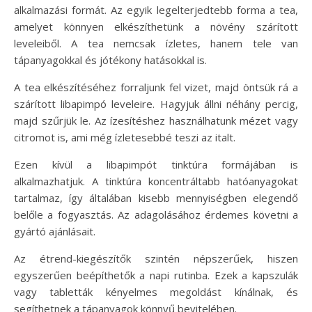
alkalmazási formát. Az egyik legelterjedtebb forma a tea,
amelyet könnyen elkészíthetünk a növény szárított
leveleiből. A tea nemcsak ízletes, hanem tele van
tápanyagokkal és jótékony hatásokkal is.
A tea elkészítéséhez forraljunk fel vizet, majd öntsük rá a
szárított libapimpó leveleire. Hagyjuk állni néhány percig,
majd szűrjük le. Az ízesítéshez használhatunk mézet vagy
citromot is, ami még ízletesebbé teszi az italt.
Ezen kívül a libapimpót tinktúra formájában is
alkalmazhatjuk. A tinktúra koncentráltabb hatóanyagokat
tartalmaz, így általában kisebb mennyiségben elegendő
belőle a fogyasztás. Az adagolásához érdemes követni a
gyártó ajánlásait.
Az étrend-kiegészítők szintén népszerűek, hiszen
egyszerűen beépíthetők a napi rutinba. Ezek a kapszulák
vagy tabletták kényelmes megoldást kínálnak, és
segíthetnek a tápanyagok könnyű bevitelében.