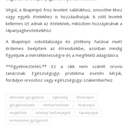
Végül, a libapimpó friss leveleit salátákhoz, smoothie-khoz
vagy egyéb ételekhez is hozzáadhatjuk. A zöld levelek
kellemes ízt adnak az ételeknek, miközben hozzájárulnak a
tápanyagbevitelünkhöz.
A libapimpó sokoldalúsága és jótékony hatásai miatt
érdemes beépíteni az étrendünkbe, azonban mindig
figyeljünk a mértékletességre és a megfelelő adagolásra.
**Figyelmeztetés:** Ez a cikk nem számít orvosi
tanácsnak. Egészségügyi probléma esetén kérjük,
forduljon orvoshoz vagy egészségügyi szakemberhez.
alternatív gyógyászat
egészség
fitoterápia
gyógynövények
immunrendszer
libapimpó
megelőzés
növényi hatóanyagok
tápanyagok
természetes gyógymód