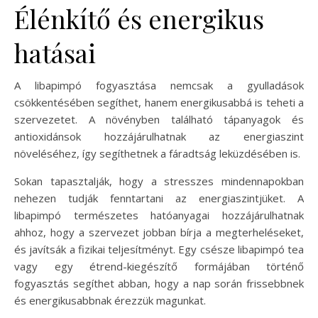
Élénkítő és energikus
hatásai
A libapimpó fogyasztása nemcsak a gyulladások
csökkentésében segíthet, hanem energikusabbá is teheti a
szervezetet. A növényben található tápanyagok és
antioxidánsok hozzájárulhatnak az energiaszint
növeléséhez, így segíthetnek a fáradtság leküzdésében is.
Sokan tapasztalják, hogy a stresszes mindennapokban
nehezen tudják fenntartani az energiaszintjüket. A
libapimpó természetes hatóanyagai hozzájárulhatnak
ahhoz, hogy a szervezet jobban bírja a megterheléseket,
és javítsák a fizikai teljesítményt. Egy csésze libapimpó tea
vagy egy étrend-kiegészítő formájában történő
fogyasztás segíthet abban, hogy a nap során frissebbnek
és energikusabbnak érezzük magunkat.