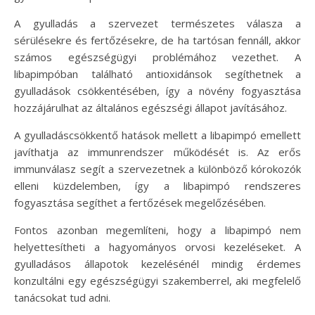
A gyulladás a szervezet természetes válasza a
sérülésekre és fertőzésekre, de ha tartósan fennáll, akkor
számos egészségügyi problémához vezethet. A
libapimpóban található antioxidánsok segíthetnek a
gyulladások csökkentésében, így a növény fogyasztása
hozzájárulhat az általános egészségi állapot javításához.
A gyulladáscsökkentő hatások mellett a libapimpó emellett
javíthatja az immunrendszer működését is. Az erős
immunválasz segít a szervezetnek a különböző kórokozók
elleni küzdelemben, így a libapimpó rendszeres
fogyasztása segíthet a fertőzések megelőzésében.
Fontos azonban megemlíteni, hogy a libapimpó nem
helyettesítheti a hagyományos orvosi kezeléseket. A
gyulladásos állapotok kezelésénél mindig érdemes
konzultálni egy egészségügyi szakemberrel, aki megfelelő
tanácsokat tud adni.