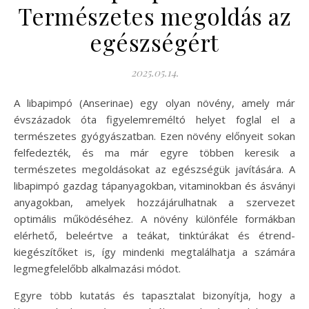
Természetes megoldás az
egészségért
2025.05.14.
A libapimpó (Anserinae) egy olyan növény, amely már
évszázadok óta figyelemreméltó helyet foglal el a
természetes gyógyászatban. Ezen növény előnyeit sokan
felfedezték, és ma már egyre többen keresik a
természetes megoldásokat az egészségük javítására. A
libapimpó gazdag tápanyagokban, vitaminokban és ásványi
anyagokban, amelyek hozzájárulhatnak a szervezet
optimális működéséhez. A növény különféle formákban
elérhető, beleértve a teákat, tinktúrákat és étrend-
kiegészítőket is, így mindenki megtalálhatja a számára
legmegfelelőbb alkalmazási módot.
Egyre több kutatás és tapasztalat bizonyítja, hogy a