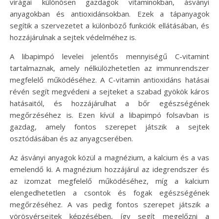
virágai különösen gazdagok vitaminokban, ásványi
anyagokban és antioxidánsokban. Ezek a tápanyagok
segítik a szervezetet a különböző funkciók ellátásában, és
hozzájárulnak a sejtek védelméhez is.
A libapimpó levelei jelentős mennyiségű C-vitamint
tartalmaznak, amely nélkülözhetetlen az immunrendszer
megfelelő működéséhez. A C-vitamin antioxidáns hatásai
révén segít megvédeni a sejteket a szabad gyökök káros
hatásaitól, és hozzájárulhat a bőr egészségének
megőrzéséhez is. Ezen kívül a libapimpó folsavban is
gazdag, amely fontos szerepet játszik a sejtek
osztódásában és az anyagcserében.
Az ásványi anyagok közül a magnézium, a kalcium és a vas
emelendő ki. A magnézium hozzájárul az idegrendszer és
az izomzat megfelelő működéséhez, míg a kalcium
elengedhetetlen a csontok és fogak egészségének
megőrzéséhez. A vas pedig fontos szerepet játszik a
vörösvérsejtek képzésében, így segít megelőzni a