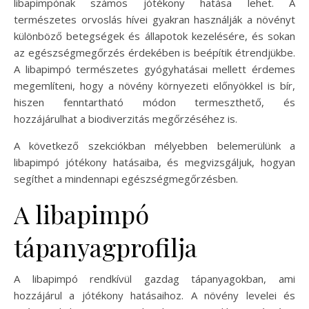
libapimpónak számos jótékony hatása lehet. A
természetes orvoslás hívei gyakran használják a növényt
különböző betegségek és állapotok kezelésére, és sokan
az egészségmegőrzés érdekében is beépítik étrendjükbe.
A libapimpó természetes gyógyhatásai mellett érdemes
megemlíteni, hogy a növény környezeti előnyökkel is bír,
hiszen fenntartható módon termeszthető, és
hozzájárulhat a biodiverzitás megőrzéséhez is.
A következő szekciókban mélyebben belemerülünk a
libapimpó jótékony hatásaiba, és megvizsgáljuk, hogyan
segíthet a mindennapi egészségmegőrzésben.
A libapimpó
tápanyagprofilja
A libapimpó rendkívül gazdag tápanyagokban, ami
hozzájárul a jótékony hatásaihoz. A növény levelei és