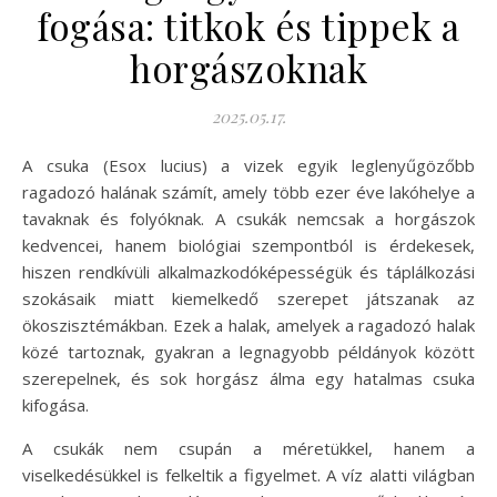
fogása: titkok és tippek a
horgászoknak
2025.05.17.
A csuka (Esox lucius) a vizek egyik leglenyűgözőbb
ragadozó halának számít, amely több ezer éve lakóhelye a
tavaknak és folyóknak. A csukák nemcsak a horgászok
kedvencei, hanem biológiai szempontból is érdekesek,
hiszen rendkívüli alkalmazkodóképességük és táplálkozási
szokásaik miatt kiemelkedő szerepet játszanak az
ökoszisztémákban. Ezek a halak, amelyek a ragadozó halak
közé tartoznak, gyakran a legnagyobb példányok között
szerepelnek, és sok horgász álma egy hatalmas csuka
kifogása.
A csukák nem csupán a méretükkel, hanem a
viselkedésükkel is felkeltik a figyelmet. A víz alatti világban