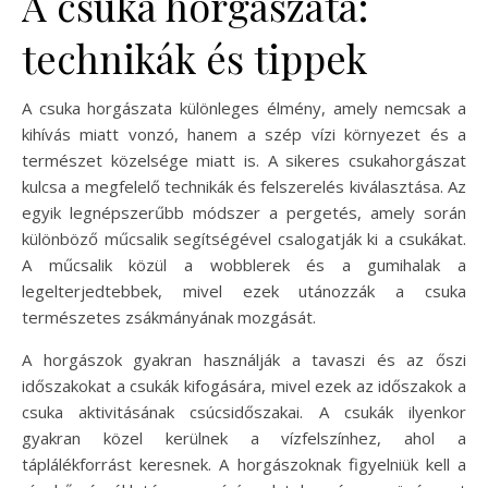
A csuka horgászata:
technikák és tippek
A csuka horgászata különleges élmény, amely nemcsak a
kihívás miatt vonzó, hanem a szép vízi környezet és a
természet közelsége miatt is. A sikeres csukahorgászat
kulcsa a megfelelő technikák és felszerelés kiválasztása. Az
egyik legnépszerűbb módszer a pergetés, amely során
különböző műcsalik segítségével csalogatják ki a csukákat.
A műcsalik közül a wobblerek és a gumihalak a
legelterjedtebbek, mivel ezek utánozzák a csuka
természetes zsákmányának mozgását.
A horgászok gyakran használják a tavaszi és az őszi
időszakokat a csukák kifogására, mivel ezek az időszakok a
csuka aktivitásának csúcsidőszakai. A csukák ilyenkor
gyakran közel kerülnek a vízfelszínhez, ahol a
táplálékforrást keresnek. A horgászoknak figyelniük kell a