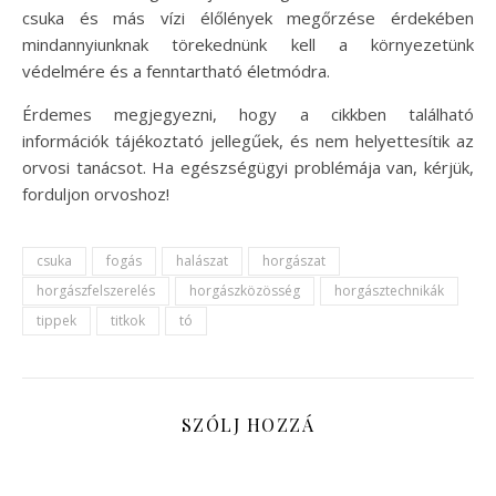
csuka és más vízi élőlények megőrzése érdekében
mindannyiunknak törekednünk kell a környezetünk
védelmére és a fenntartható életmódra.
Érdemes megjegyezni, hogy a cikkben található
információk tájékoztató jellegűek, és nem helyettesítik az
orvosi tanácsot. Ha egészségügyi problémája van, kérjük,
forduljon orvoshoz!
csuka
fogás
halászat
horgászat
horgászfelszerelés
horgászközösség
horgásztechnikák
tippek
titkok
tó
SZÓLJ HOZZÁ