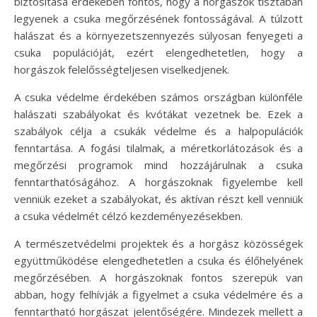
biztosítása érdekében fontos, hogy a horgászok tisztában
legyenek a csuka megőrzésének fontosságával. A túlzott
halászat és a környezetszennyezés súlyosan fenyegeti a
csuka populációját, ezért elengedhetetlen, hogy a
horgászok felelősségteljesen viselkedjenek.
A csuka védelme érdekében számos országban különféle
halászati szabályokat és kvótákat vezetnek be. Ezek a
szabályok célja a csukák védelme és a halpopulációk
fenntartása. A fogási tilalmak, a méretkorlátozások és a
megőrzési programok mind hozzájárulnak a csuka
fenntarthatóságához. A horgászoknak figyelembe kell
venniük ezeket a szabályokat, és aktívan részt kell venniük
a csuka védelmét célzó kezdeményezésekben.
A természetvédelmi projektek és a horgász közösségek
együttműködése elengedhetetlen a csuka és élőhelyének
megőrzésében. A horgászoknak fontos szerepük van
abban, hogy felhívják a figyelmet a csuka védelmére és a
fenntartható horgászat jelentőségére. Mindezek mellett a