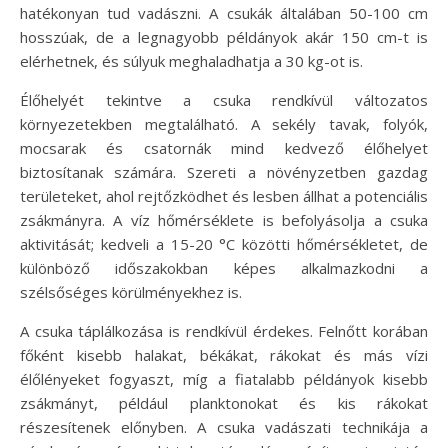
hatékonyan tud vadászni. A csukák általában 50-100 cm
hosszúak, de a legnagyobb példányok akár 150 cm-t is
elérhetnek, és súlyuk meghaladhatja a 30 kg-ot is.
Élőhelyét tekintve a csuka rendkívül változatos
környezetekben megtalálható. A sekély tavak, folyók,
mocsarak és csatornák mind kedvező élőhelyet
biztosítanak számára. Szereti a növényzetben gazdag
területeket, ahol rejtőzködhet és lesben állhat a potenciális
zsákmányra. A víz hőmérséklete is befolyásolja a csuka
aktivitását; kedveli a 15-20 °C közötti hőmérsékletet, de
különböző időszakokban képes alkalmazkodni a
szélsőséges körülményekhez is.
A csuka táplálkozása is rendkívül érdekes. Felnőtt korában
főként kisebb halakat, békákat, rákokat és más vízi
élőlényeket fogyaszt, míg a fiatalabb példányok kisebb
zsákmányt, például planktonokat és kis rákokat
részesítenek előnyben. A csuka vadászati technikája a