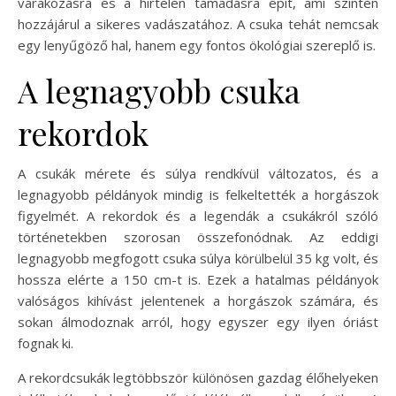
várakozásra és a hirtelen támadásra épít, ami szintén
hozzájárul a sikeres vadászatához. A csuka tehát nemcsak
egy lenyűgöző hal, hanem egy fontos ökológiai szereplő is.
A legnagyobb csuka
rekordok
A csukák mérete és súlya rendkívül változatos, és a
legnagyobb példányok mindig is felkeltették a horgászok
figyelmét. A rekordok és a legendák a csukákról szóló
történetekben szorosan összefonódnak. Az eddigi
legnagyobb megfogott csuka súlya körülbelül 35 kg volt, és
hossza elérte a 150 cm-t is. Ezek a hatalmas példányok
valóságos kihívást jelentenek a horgászok számára, és
sokan álmodoznak arról, hogy egyszer egy ilyen óriást
fognak ki.
A rekordcsukák legtöbbször különösen gazdag élőhelyeken