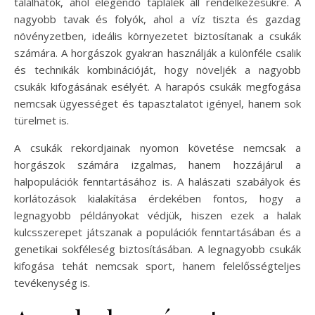
találhatók, ahol elegendő táplálék áll rendelkezésükre. A
nagyobb tavak és folyók, ahol a víz tiszta és gazdag
növényzetben, ideális környezetet biztosítanak a csukák
számára. A horgászok gyakran használják a különféle csalik
és technikák kombinációját, hogy növeljék a nagyobb
csukák kifogásának esélyét. A harapós csukák megfogása
nemcsak ügyességet és tapasztalatot igényel, hanem sok
türelmet is.
A csukák rekordjainak nyomon követése nemcsak a
horgászok számára izgalmas, hanem hozzájárul a
halpopulációk fenntartásához is. A halászati szabályok és
korlátozások kialakítása érdekében fontos, hogy a
legnagyobb példányokat védjük, hiszen ezek a halak
kulcsszerepet játszanak a populációk fenntartásában és a
genetikai sokféleség biztosításában. A legnagyobb csukák
kifogása tehát nemcsak sport, hanem felelősségteljes
tevékenység is.