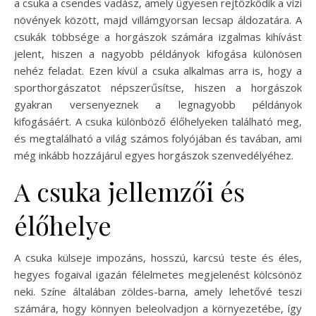
a csuka a csendes vadász, amely ügyesen rejtőzködik a vízi
növények között, majd villámgyorsan lecsap áldozatára. A
csukák többsége a horgászok számára izgalmas kihívást
jelent, hiszen a nagyobb példányok kifogása különösen
nehéz feladat. Ezen kívül a csuka alkalmas arra is, hogy a
sporthorgászatot népszerűsítse, hiszen a horgászok
gyakran versenyeznek a legnagyobb példányok
kifogásáért. A csuka különböző élőhelyeken található meg,
és megtalálható a világ számos folyójában és tavában, ami
még inkább hozzájárul egyes horgászok szenvedélyéhez.
A csuka jellemzői és
élőhelye
A csuka külseje impozáns, hosszú, karcsú teste és éles,
hegyes fogaival igazán félelmetes megjelenést kölcsönöz
neki. Színe általában zöldes-barna, amely lehetővé teszi
számára, hogy könnyen beleolvadjon a környezetébe, így