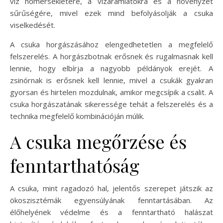
víz hőmérsékletére, a vízáramlatokra és a növényzet
sűrűségére, mivel ezek mind befolyásolják a csuka
viselkedését.
A csuka horgászásához elengedhetetlen a megfelelő
felszerelés. A horgászbotnak erősnek és rugalmasnak kell
lennie, hogy elbírja a nagyobb példányok erejét. A
zsinórnak is erősnek kell lennie, mivel a csukák gyakran
gyorsan és hirtelen mozdulnak, amikor megcsípik a csalit. A
csuka horgászatának sikeressége tehát a felszerelés és a
technika megfelelő kombinációján múlik.
A csuka megőrzése és
fenntarthatóság
A csuka, mint ragadozó hal, jelentős szerepet játszik az
ökoszisztémák egyensúlyának fenntartásában. Az
élőhelyének védelme és a fenntartható halászat