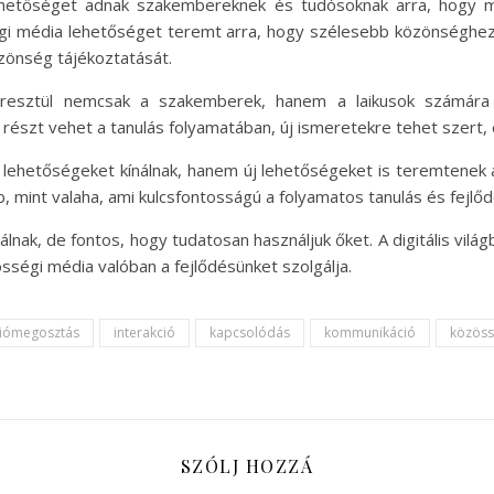
lehetőséget adnak szakembereknek és tudósoknak arra, hogy m
 média lehetőséget teremt arra, hogy szélesebb közönséghez
zönség tájékoztatását.
sztül nemcsak a szakemberek, hanem a laikusok számára is
részt vehet a tanulás folyamatában, új ismeretekre tehet szert, 
i lehetőségeket kínálnak, hanem új lehetőségeket is teremten
 mint valaha, ami kulcsfontosságú a folyamatos tanulás és fejlő
nak, de fontos, hogy tudatosan használjuk őket. A digitális világba
össégi média valóban a fejlődésünket szolgálja.
ciómegosztás
interakció
kapcsolódás
kommunikáció
közöss
SZÓLJ HOZZÁ