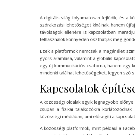
A digitális világ folyamatosan fejlődik, és 
szórakozási lehetőséget kínálnak, hanem újf
távolságok ellenére is kapcsolatban maradju
felhasználók könnyedén oszthatják meg gondola
Ezek a platformok nemcsak a magánélet szint
gyors áramlása, valamint a globális kapcsolat
egy új kommunikációs csatorna, hanem egy ko
mindenki találhat lehetőségeket, legyen szó sz
Kapcsolatok építés
A közösségi oldalak egyik legnagyobb előnye
csupán a fizikai találkozókra korlátozódna
közösségi médiában, ami elősegíti a kapcsola
A közösségi platformok, mint például a Face