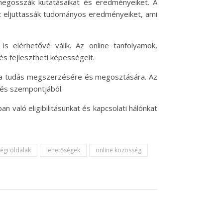
egosszák kutatásaikat és eredményeiket. A
 eljuttassák tudományos eredményeiket, ami
 elérhetővé válik. Az online tanfolyamok,
és fejlesztheti képességeit.
ek a tudás megszerzésére és megosztására. Az
dés szempontjából.
n való eligibilitásunkat és kapcsolati hálónkat
égi oldalak
lehetőségek
online közösség