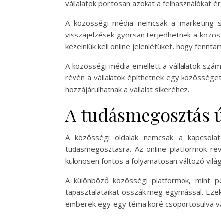
vállalatok pontosan azokat a felhasználókat ér
A közösségi média nemcsak a marketing sz
visszajelzések gyorsan terjedhetnek a közössé
kezelniük kell online jelenlétüket, hogy fenntar
A közösségi média emellett a vállalatok szám
révén a vállalatok építhetnek egy közösséget,
hozzájárulhatnak a vállalat sikeréhez.
A tudásmegosztás ú
A közösségi oldalak nemcsak a kapcsolat
tudásmegosztásra. Az online platformok ré
különösen fontos a folyamatosan változó világ
A különböző közösségi platformok, mint p
tapasztalataikat osszák meg egymással. Ezek
emberek egy-egy téma köré csoportosulva vá