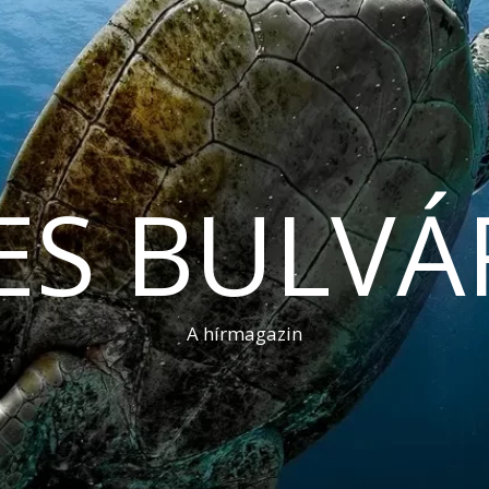
ES BULVÁ
A hírmagazin