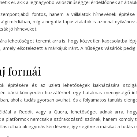
hetik el, akik a legnagyobb valószínűséggel érdeklődnek az általuk 
empontjából fontos, hanem a vállalatok hírnevének építése 
gi médiában, míg a negatív tapasztalatok is azonnal nyilvánossá
tsák jó hírnevüket.
ára lehetőséget teremt arra is, hogy közvetlen kapcsolatba lépje
 amely elkötelezett a márkájuk iránt. A hűséges vásárlók pedig 
j formái
ok építésére és az üzleti lehetőségek kiaknázására szolg
vén bárki könnyedén hozzáférhet egy hatalmas mennyiségű inf
ban, ahol a tudás gyorsan avulhat, és a folyamatos tanulás eleng
éldául a Reddit vagy a Quora, lehetőséget adnak arra, ho
 a platformok nemcsak a szórakozásról szólnak, hanem komoly t
laszolhatnak egymás kérdéseire, így segítve a másikat a tudás