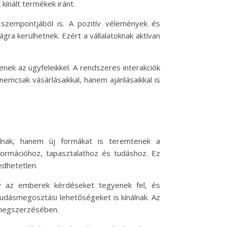
kínált termékek iránt.
szempontjából is. A pozitív vélemények és
gra kerülhetnek. Ezért a vállalatoknak aktívan
nek az ügyfeleikkel. A rendszeres interakciók
nemcsak vásárlásaikkal, hanem ajánlásaikkal is
álnak, hanem új formákat is teremtenek a
ormációhoz, tapasztalathoz és tudáshoz. Ez
edhetetlen.
gy az emberek kérdéseket tegyenek fel, és
udásmegosztási lehetőségeket is kínálnak. Az
 megszerzésében.