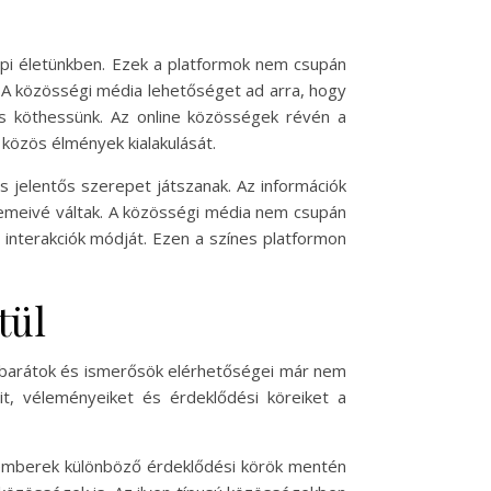
napi életünkben. Ezek a platformok nem csupán
 A közösségi média lehetőséget ad arra, hogy
 is köthessünk. Az online közösségek révén a
 közös élmények kialakulását.
 jelentős szerepet játszanak. Az információk
 elemeivé váltak. A közösségi média nem csupán
interakciók módját. Ezen a színes platformon
tül
a barátok és ismerősök elérhetőségei már nem
it, véleményeiket és érdeklődési köreiket a
z emberek különböző érdeklődési körök mentén