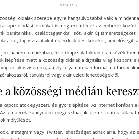
2024.11.02.
a közösségi oldalak szerepe egyre hangsúlyosabbá válik a minden
ajta kapcsolódási formákat is megteremtenek az emberek között.
nk barátainkkal, családtagjainkkal, sőt, akár új ismeretségeket
taikat, tapasztalataikat és érdeklődési köreiket, ami elősegíti a
jén, hanem a munkában, üzleti kapcsolatokban és a közéletben is
ok kiépítése miatt a közösségi oldalak a digitális világ központi
mplex ökoszisztéma, amely folyamatosan formálja a társadalmi 
órakozásról, tanulásról vagy akár üzleti lehetőségekről.
e a közösségi médián keresz
 a kapcsolatok egyszerű és gyors építése. Az internet korában 
k. Az emberek könnyedén megoszthatják életük fontos pillanata
tok mélyülését.
book, Instagram vagy Twitter, lehetőséget adnak arra, hogy a