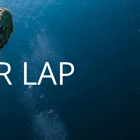
R LAP