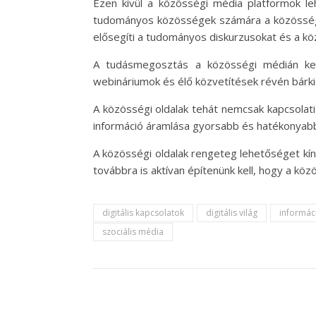
Ezen kívül a közösségi média platformok 
tudományos közösségek számára a közösségi
elősegíti a tudományos diskurzusokat és a kö
A tudásmegosztás a közösségi médián kere
webináriumok és élő közvetítések révén bárki 
A közösségi oldalak tehát nemcsak kapcsolat
információ áramlása gyorsabb és hatékonyabb,
A közösségi oldalak rengeteg lehetőséget kínál
továbbra is aktívan építenünk kell, hogy a köz
digitális kapcsolatok
digitális világ
informá
szociális média