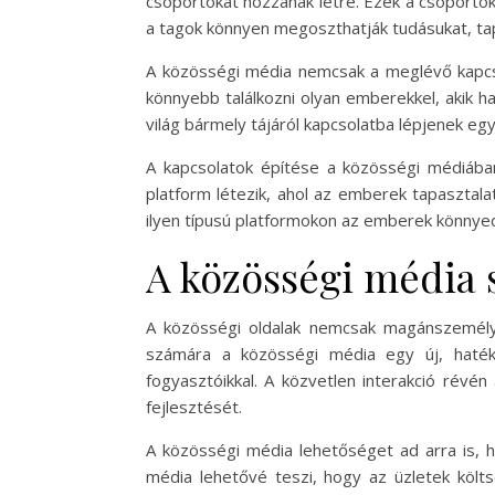
csoportokat hozzanak létre. Ezek a csoportok
a tagok könnyen megoszthatják tudásukat, ta
A közösségi média nemcsak a meglévő kapcsol
könnyebb találkozni olyan emberekkel, akik h
világ bármely tájáról kapcsolatba lépjenek egy
A kapcsolatok építése a közösségi médiáb
platform létezik, ahol az emberek tapasztalat
ilyen típusú platformokon az emberek könnyedé
A közösségi média s
A közösségi oldalak nemcsak magánszemélyek
számára a közösségi média egy új, hatéko
fogyasztóikkal. A közvetlen interakció révén
fejlesztését.
A közösségi média lehetőséget ad arra is, 
média lehetővé teszi, hogy az üzletek költ