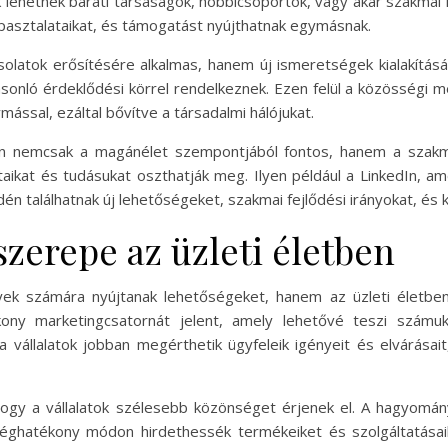
 lehetnek baráti társaságok, hobbicsoportok, vagy akár szakmai
pasztalataikat, és támogatást nyújthatnak egymásnak.
atok erősítésére alkalmas, hanem új ismeretségek kialakítására
asonló érdeklődési körrel rendelkeznek. Ezen felül a közösségi
mással, ezáltal bővítve a társadalmi hálójukat.
an nemcsak a magánélet szempontjából fontos, hanem a szakm
aikat és tudásukat oszthatják meg. Ilyen például a LinkedIn, am
n találhatnak új lehetőségeket, szakmai fejlődési irányokat, és 
zerepe az üzleti életben
 számára nyújtanak lehetőségeket, hanem az üzleti életben i
ny marketingcsatornát jelent, amely lehetővé teszi számuk
 a vállalatok jobban megérthetik ügyfeleik igényeit és elvárásai
hogy a vállalatok szélesebb közönséget érjenek el. A hagyom
séghatékony módon hirdethessék termékeiket és szolgáltatásaik