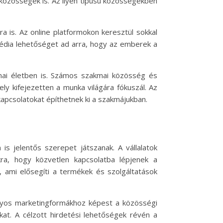
 közösségek is. Az ilyen típusú közösségekben
 is. Az online platformokon keresztül sokkal
 média lehetőséget ad arra, hogy az emberek a
ai életben is. Számos szakmai közösség és
ely kifejezetten a munka világára fókuszál. Az
kapcsolatokat építhetnek ki a szakmájukban.
s jelentős szerepet játszanak. A vállalatok
ra, hogy közvetlen kapcsolatba lépjenek a
t, ami elősegíti a termékek és szolgáltatások
ányos marketingformákhoz képest a közösségi
at. A célzott hirdetési lehetőségek révén a