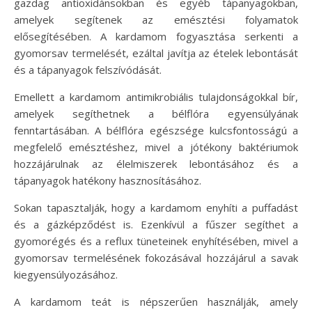
gazdag antioxidánsokban és egyéb tápanyagokban,
amelyek segítenek az emésztési folyamatok
elősegítésében. A kardamom fogyasztása serkenti a
gyomorsav termelését, ezáltal javítja az ételek lebontását
és a tápanyagok felszívódását.
Emellett a kardamom antimikrobiális tulajdonságokkal bír,
amelyek segíthetnek a bélflóra egyensúlyának
fenntartásában. A bélflóra egészsége kulcsfontosságú a
megfelelő emésztéshez, mivel a jótékony baktériumok
hozzájárulnak az élelmiszerek lebontásához és a
tápanyagok hatékony hasznosításához.
Sokan tapasztalják, hogy a kardamom enyhíti a puffadást
és a gázképződést is. Ezenkívül a fűszer segíthet a
gyomorégés és a reflux tüneteinek enyhítésében, mivel a
gyomorsav termelésének fokozásával hozzájárul a savak
kiegyensúlyozásához.
A kardamom teát is népszerűen használják, amely