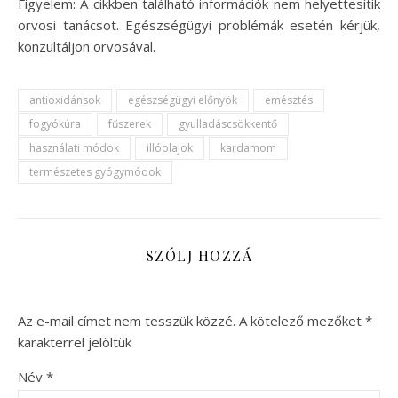
Figyelem: A cikkben található információk nem helyettesítik
orvosi tanácsot. Egészségügyi problémák esetén kérjük,
konzultáljon orvosával.
antioxidánsok
egészségügyi előnyök
emésztés
fogyókúra
fűszerek
gyulladáscsökkentő
használati módok
illóolajok
kardamom
természetes gyógymódok
SZÓLJ HOZZÁ
Az e-mail címet nem tesszük közzé.
A kötelező mezőket
*
karakterrel jelöltük
Név
*