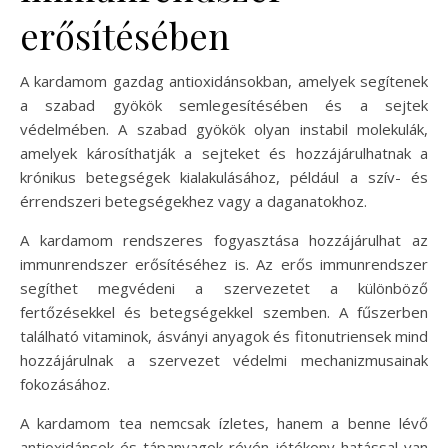
erősítésében
A kardamom gazdag antioxidánsokban, amelyek segítenek
a szabad gyökök semlegesítésében és a sejtek
védelmében. A szabad gyökök olyan instabil molekulák,
amelyek károsíthatják a sejteket és hozzájárulhatnak a
krónikus betegségek kialakulásához, például a szív- és
érrendszeri betegségekhez vagy a daganatokhoz.
A kardamom rendszeres fogyasztása hozzájárulhat az
immunrendszer erősítéséhez is. Az erős immunrendszer
segíthet megvédeni a szervezetet a különböző
fertőzésekkel és betegségekkel szemben. A fűszerben
található vitaminok, ásványi anyagok és fitonutriensek mind
hozzájárulnak a szervezet védelmi mechanizmusainak
fokozásához.
A kardamom tea nemcsak ízletes, hanem a benne lévő
antioxidánsok és tápanyagok révén jótékony hatással van