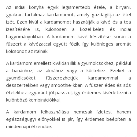
Az indiai konyha egyik legismertebb étele, a biryani,
gyakran tartalmaz kardamomot, amely gazdagítja az étel
ízét. Ezen kívül a kardamomot használják a kávé és a tea
ízesítésére is, különösen a közel-keleti és indiai
hagyományokban. A kardamom kávé készítése során a
fűszert a kávézaccal együtt főzik, így különleges aromát
kölcsönöz az italnak.
A kardamom emellett kiválóan illik a gyümölcsökhez, például
a banánhoz, az almához vagy a körtehez. Ezeket a
gyümölcsöket fűszerezhetjük kardamommal a
desszertekben vagy smoothie-kban. A fűszer édes és sós
ételekhez egyaránt jól passzol, így érdemes kísérletezni a
különböző kombinációkkal.
A kardamom felhasználása nemcsak ízletes, hanem
egészségügyi előnyökkel is jár, így érdemes beépíteni a
mindennapi étrendbe.