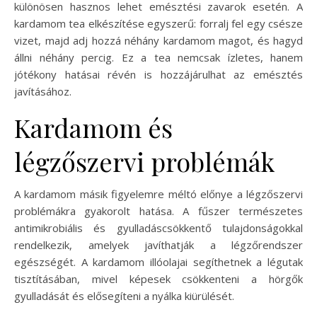
különösen hasznos lehet emésztési zavarok esetén. A
kardamom tea elkészítése egyszerű: forralj fel egy csésze
vizet, majd adj hozzá néhány kardamom magot, és hagyd
állni néhány percig. Ez a tea nemcsak ízletes, hanem
jótékony hatásai révén is hozzájárulhat az emésztés
javításához.
Kardamom és
légzőszervi problémák
A kardamom másik figyelemre méltó előnye a légzőszervi
problémákra gyakorolt hatása. A fűszer természetes
antimikrobiális és gyulladáscsökkentő tulajdonságokkal
rendelkezik, amelyek javíthatják a légzőrendszer
egészségét. A kardamom illóolajai segíthetnek a légutak
tisztításában, mivel képesek csökkenteni a hörgők
gyulladását és elősegíteni a nyálka kiürülését.