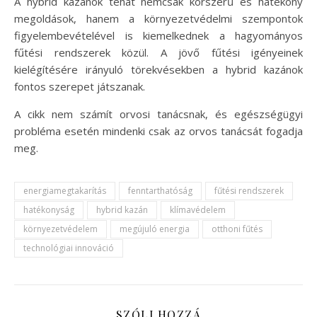
A hybrid kazánok tehát nemcsak korszerű és hatékony
megoldások, hanem a környezetvédelmi szempontok
figyelembevételével is kiemelkednek a hagyományos
fűtési rendszerek közül. A jövő fűtési igényeinek
kielégítésére irányuló törekvésekben a hybrid kazánok
fontos szerepet játszanak.
A cikk nem számít orvosi tanácsnak, és egészségügyi
probléma esetén mindenki csak az orvos tanácsát fogadja
meg.
energiamegtakarítás
fenntarthatóság
fűtési rendszerek
hatékonyság
hybrid kazán
klímavédelem
környezetvédelem
megújuló energia
otthoni fűtés
technológiai innováció
SZÓLJ HOZZÁ