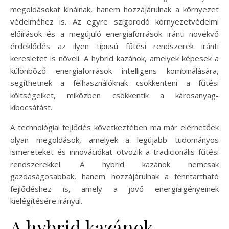
megoldásokat kínálnak, hanem hozzájárulnak a környezet
védelméhez is. Az egyre szigorodó környezetvédelmi
előírások és a megújuló energiaforrások iránti növekvő
érdeklődés az ilyen típusú fűtési rendszerek iránti
keresletet is növeli. A hybrid kazánok, amelyek képesek a
különböző energiaforrások intelligens kombinálására,
segíthetnek a felhasználóknak csökkenteni a fűtési
költségeiket, miközben csökkentik a károsanyag-
kibocsátást.
A technológiai fejlődés következtében ma már elérhetőek
olyan megoldások, amelyek a legújabb tudományos
ismereteket és innovációkat ötvözik a tradicionális fűtési
rendszerekkel. A hybrid kazánok nemcsak
gazdaságosabbak, hanem hozzájárulnak a fenntartható
fejlődéshez is, amely a jövő energiaigényeinek
kielégítésére irányul.
A hybrid kazánok