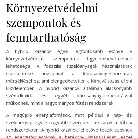
Környezetvédelmi
szempontok és
fenntarthatóság
A hybrid kazánok egyik legfontosabb előnye a
környezetvédelmi szempontok figyelembevételének
lehetősége. A fosszilis tüzelőanyagok használatának
csökkentése hozzájárul a károsanyag-kibocsátás
mérsékléséhez, ami elengedhetetlen a klímaváltozás elleni
küzdelemben. A hybrid kazánok általában alacsonyabb
szén-dioxid- és egyéb károsanyag-kibocsátással
működnek, mint a hagyományos fűtési rendszerek.
A megújuló energiaforrások, mint például a nap- és
szélenergia, egyre nagyobb szerepet játszanak a fűtési
rendszerekben. A hybrid kazánok lehetővé teszik ezeknek
az energiaforrásoknak a hatékony kihasználását, ezzel