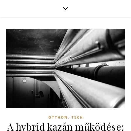
,
OTTHON
TECH
A hybrid kazán működése: