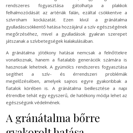
rendszeres fogyasztása gátolhatja a plakkok
felhalmozódását az artériák falán, ezáltal csökkentve a
szívroham kockázatát. Ezen kívül a gránátalma
gyulladáscsökkentő hatása hozzájárul a szív egészségének
megőrzéséhez, mivel a gyulladások gyakran szerepet
játszanak a szívbetegségek kialakulásában.
A gránátalma jótékony hatásai nemcsak a felnőttekre
vonatkoznak, hanem a fiatalabb generációk számára is
hasznosak lehetnek. A gyümölcs rendszeres fogyasztása
segíthet a szív- és érrendszeri problémák
megelőzésében, amelyek sajnos egyre gyakoribbak a
fiatalok körében is. A gránátalma beillesztése a napi
étrendbe tehát egy egyszerű, de hatékony módja lehet az
egészségünk védelmének.
A gránátalma bőrre
gyakorolt hatása