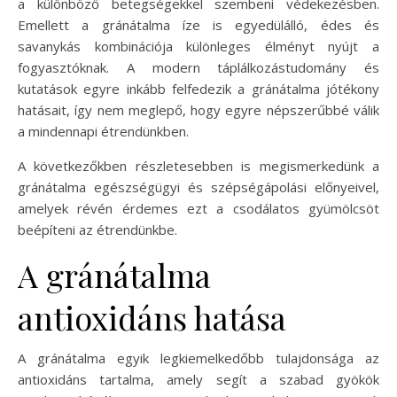
a különböző betegségekkel szembeni védekezésben.
Emellett a gránátalma íze is egyedülálló, édes és
savanykás kombinációja különleges élményt nyújt a
fogyasztóknak. A modern táplálkozástudomány és
kutatások egyre inkább felfedezik a gránátalma jótékony
hatásait, így nem meglepő, hogy egyre népszerűbbé válik
a mindennapi étrendünkben.
A következőkben részletesebben is megismerkedünk a
gránátalma egészségügyi és szépségápolási előnyeivel,
amelyek révén érdemes ezt a csodálatos gyümölcsöt
beépíteni az étrendünkbe.
A gránátalma
antioxidáns hatása
A gránátalma egyik legkiemelkedőbb tulajdonsága az
antioxidáns tartalma, amely segít a szabad gyökök