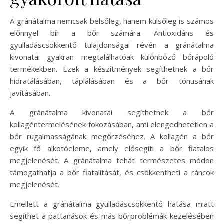
A gránátalma nemcsak belsőleg, hanem külsőleg is számos
előnnyel bír a bőr számára. Antioxidáns és
gyulladáscsökkentő tulajdonságai révén a gránátalma
kivonatai gyakran megtalálhatóak különböző bőrápoló
termékekben. Ezek a készítmények segíthetnek a bőr
hidratálásában, táplálásában és a bőr tónusának
javításában.
A gránátalma kivonatai segíthetnek a bőr
kollagéntermelésének fokozásában, ami elengedhetetlen a
bőr rugalmasságának megőrzéséhez. A kollagén a bőr
egyik fő alkotóeleme, amely elősegíti a bőr fiatalos
megjelenését. A gránátalma tehát természetes módon
támogathatja a bőr fiatalítását, és csökkentheti a ráncok
megjelenését.
Emellett a gránátalma gyulladáscsökkentő hatása miatt
segíthet a pattanások és más bőrproblémák kezelésében