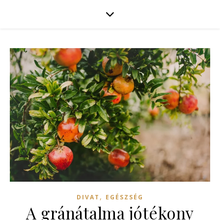
,
DIVAT
EGÉSZSÉG
A gránátalma jótékony