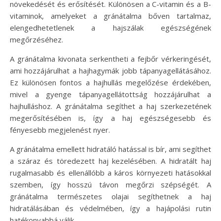
növekedését és erősítését. Különösen a C-vitamin és a B-
vitaminok, amelyeket a gránátalma bőven tartalmaz,
elengedhetetlenek a hajszálak egészségének
megőrzéséhez.
A gránátalma kivonata serkentheti a fejbőr vérkeringését,
ami hozzájárulhat a hajhagymák jobb tápanyagellátásához.
Ez különösen fontos a hajhullás megelőzése érdekében,
mivel a gyenge tápanyagellátottság hozzájárulhat a
hajhulláshoz. A gránátalma segíthet a haj szerkezetének
megerősítésében is, így a haj egészségesebb és
fényesebb megjelenést nyer.
A gránátalma emellett hidratáló hatással is bír, ami segíthet
a száraz és töredezett haj kezelésében. A hidratált haj
rugalmasabb és ellenállóbb a káros környezeti hatásokkal
szemben, így hosszú távon megőrzi szépségét. A
gránátalma természetes olajai segíthetnek a haj
hidratálásában és védelmében, így a hajápolási rutin
hatékonyabbá válik.