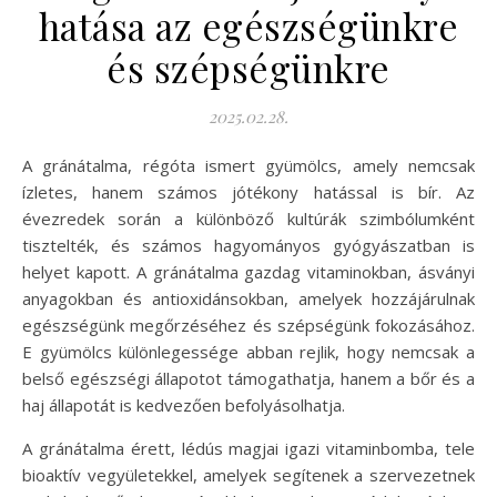
hatása az egészségünkre
és szépségünkre
2025.02.28.
A gránátalma, régóta ismert gyümölcs, amely nemcsak
ízletes, hanem számos jótékony hatással is bír. Az
évezredek során a különböző kultúrák szimbólumként
tisztelték, és számos hagyományos gyógyászatban is
helyet kapott. A gránátalma gazdag vitaminokban, ásványi
anyagokban és antioxidánsokban, amelyek hozzájárulnak
egészségünk megőrzéséhez és szépségünk fokozásához.
E gyümölcs különlegessége abban rejlik, hogy nemcsak a
belső egészségi állapotot támogathatja, hanem a bőr és a
haj állapotát is kedvezően befolyásolhatja.
A gránátalma érett, lédús magjai igazi vitaminbomba, tele
bioaktív vegyületekkel, amelyek segítenek a szervezetnek