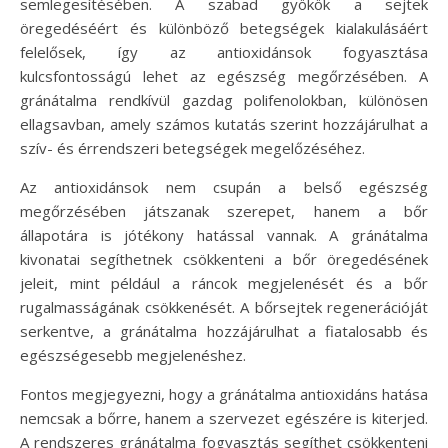
semlegesítésében. A szabad gyökök a sejtek
öregedéséért és különböző betegségek kialakulásáért
felelősek, így az antioxidánsok fogyasztása
kulcsfontosságú lehet az egészség megőrzésében. A
gránátalma rendkívül gazdag polifenolokban, különösen
ellagsavban, amely számos kutatás szerint hozzájárulhat a
szív- és érrendszeri betegségek megelőzéséhez.
Az antioxidánsok nem csupán a belső egészség
megőrzésében játszanak szerepet, hanem a bőr
állapotára is jótékony hatással vannak. A gránátalma
kivonatai segíthetnek csökkenteni a bőr öregedésének
jeleit, mint például a ráncok megjelenését és a bőr
rugalmasságának csökkenését. A bőrsejtek regenerációját
serkentve, a gránátalma hozzájárulhat a fiatalosabb és
egészségesebb megjelenéshez.
Fontos megjegyezni, hogy a gránátalma antioxidáns hatása
nemcsak a bőrre, hanem a szervezet egészére is kiterjed.
A rendszeres gránátalma fogyasztás segíthet csökkenteni