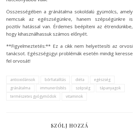
Összességében a gránátalma sokoldalú gyümölcs, amely
nemcsak az egészségünkre, hanem szépségünkre is
pozitív hatással van. Érdemes beépíteni az étrendünkbe,
hogy kihasználhassuk számos előnyét.
**Figyelmeztetés:** Ez a cikk nem helyettesíti az orvosi
tanácsot. Egészségügyi problémák esetén mindig keresse
fel orvosát!
antioxidánsok
bőrfiatalítás
diéta
egészség
gránátalma
immunerősítés
szépség
tápanyagok
természetes gyógymódok
vitaminok
SZÓLJ HOZZÁ