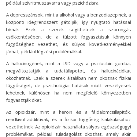
például szívritmuszavarra vagy pszichózisra.
A depresszánsok, mint a alkohol vagy a benzodiazepinek, a
központi idegrendszert gátolják, így nyugtató hatással
bírnak. Ezek a szerek segíthetnek a szorongás
csökkentésében, de a túlzott fogyasztásuk könnyen
függőséghez vezethet, és súlyos következményekkel
járhat, például légzési problémákkal.
A hallucinogének, mint a LSD vagy a pszilocibin gomba,
megváltoztatják a tudatállapotot, és hallucinációkat
okozhatnak. Ezek a szerek általában nem okoznak fizikai
függőséget, de pszichológiai hatásuk miatt veszélyesek
lehetnek, különösen ha nem megfelelő környezetben
fogyasztják őket.
Az opioidzár, mint a heroin és a fájdalomcsillapítók,
rendkívül addiktívak, és a fizikai függőség kialakulásához
vezethetnek. Az opioidzár használata súlyos egészségügyi
problémákat, például túladagolást okozhat, amely akár