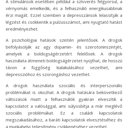
A stimulánsok esetében például a szívverés felgyorsul, a
vérnyomás emelkedik, és a felhasználó energikusabbnak
érzi magát. Ezzel szemben a depresszánsok lelassítják a
légzést és csökkentik a pulzusszámot, ami nyugtató hatást
eredményezhet.
A pszichológiai hatások szintén jelentősek. A drogok
befolyásolják az agy dopamin- és szerotoninszintjét,
amelyek a boldogságérzetért felelősek. A drogok
használata átmeneti boldogságérzetet nyújthat, de hosszú
távon a függőség kialakulásához vezethet, ami
depresszióhoz és szorongáshoz vezethet.
A drogok használata szociális és interperszonális
problémákat is okozhat. A drogok hatására bekövetkező
változások miatt a felhasználók gyakran elveszítik a
kapcsolatot a valósággal, ami súlyosbítja a már meglévő
szociális problémákat. Ez a családi kapcsolatok
megszakadásához, a baráti kapcsolatok elvesztéséhez és
a munkahelyi teljesítmény csökkenéséhez vezethet.