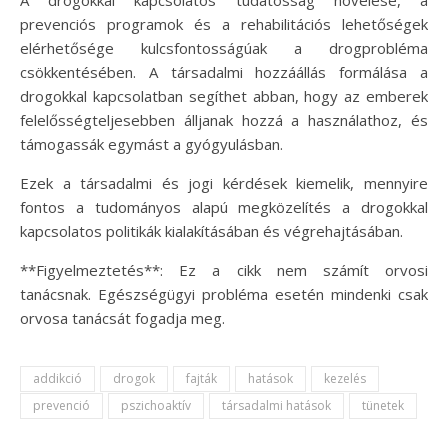
A drogokkal kapcsolatos tudatosság növelése, a
prevenciós programok és a rehabilitációs lehetőségek
elérhetősége kulcsfontosságúak a drogprobléma
csökkentésében. A társadalmi hozzáállás formálása a
drogokkal kapcsolatban segíthet abban, hogy az emberek
felelősségteljesebben álljanak hozzá a használathoz, és
támogassák egymást a gyógyulásban.
Ezek a társadalmi és jogi kérdések kiemelik, mennyire
fontos a tudományos alapú megközelítés a drogokkal
kapcsolatos politikák kialakításában és végrehajtásában.
**Figyelmeztetés**: Ez a cikk nem számít orvosi
tanácsnak. Egészségügyi probléma esetén mindenki csak
orvosa tanácsát fogadja meg.
addikció
drogok
fajták
hatások
kezelés
prevenció
pszichoaktív
társadalmi hatások
tünetek