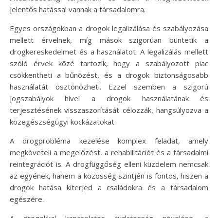
jelentős hatással vannak a társadalomra.
Egyes országokban a drogok legalizálása és szabályozása
mellett érvelnek, míg mások szigorúan büntetik a
drogkereskedelmet és a használatot. A legalizálás mellett
szóló érvek közé tartozik, hogy a szabályozott piac
csökkentheti a bűnözést, és a drogok biztonságosabb
használatát ösztönözheti. Ezzel szemben a szigorú
jogszabályok hívei a drogok használatának és
terjesztésének visszaszorítását célozzák, hangsúlyozva a
közegészségügyi kockázatokat.
A drogprobléma kezelése komplex feladat, amely
megköveteli a megelőzést, a rehabilitációt és a társadalmi
reintegrációt is. A drogfüggőség elleni küzdelem nemcsak
az egyének, hanem a közösség szintjén is fontos, hiszen a
drogok hatása kiterjed a családokra és a társadalom
egészére.