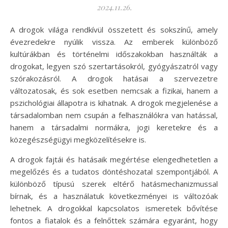
2024.11.26.
A drogok világa rendkívül összetett és sokszínű, amely
évezredekre nyúlik vissza. Az emberek különböző
kultúrákban és történelmi időszakokban használták a
drogokat, legyen szó szertartásokról, gyógyászatról vagy
szórakozásról. A drogok hatásai a szervezetre
változatosak, és sok esetben nemcsak a fizikai, hanem a
pszichológiai állapotra is kihatnak. A drogok megjelenése a
társadalomban nem csupán a felhasználókra van hatással,
hanem a társadalmi normákra, jogi keretekre és a
közegészségügyi megközelítésekre is.
A drogok fajtái és hatásaik megértése elengedhetetlen a
megelőzés és a tudatos döntéshozatal szempontjából. A
különböző típusú szerek eltérő hatásmechanizmussal
bírnak, és a használatuk következményei is változóak
lehetnek. A drogokkal kapcsolatos ismeretek bővítése
fontos a fiatalok és a felnőttek számára egyaránt, hogy