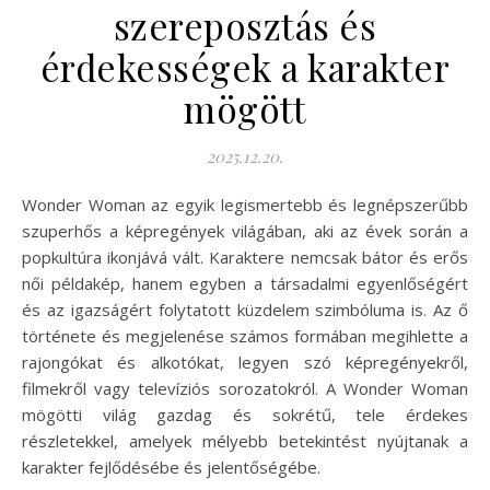
szereposztás és
érdekességek a karakter
mögött
2025.12.20.
Wonder Woman az egyik legismertebb és legnépszerűbb
szuperhős a képregények világában, aki az évek során a
popkultúra ikonjává vált. Karaktere nemcsak bátor és erős
női példakép, hanem egyben a társadalmi egyenlőségért
és az igazságért folytatott küzdelem szimbóluma is. Az ő
története és megjelenése számos formában megihlette a
rajongókat és alkotókat, legyen szó képregényekről,
filmekről vagy televíziós sorozatokról. A Wonder Woman
mögötti világ gazdag és sokrétű, tele érdekes
részletekkel, amelyek mélyebb betekintést nyújtanak a
karakter fejlődésébe és jelentőségébe.