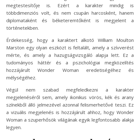
megtestesítője is. Ezért a karakter mindig is
többdimenziós volt, és nem csupán harcosként, hanem
diplomataként és béketeremtőként is megjelent a
történetekben.
Érdekesség, hogy a karaktert alkotó William Moulton
Marston egy olyan eszközt is feltalált, amely a szívverést
mérte, és amely a hazugságvizsgáló alapja lett. Ez a
tudományos háttér és a pszichológiai megközelítés
hozzájárult Wonder Woman eredetiségéhez és
mélységéhez.
Végül nem szabad megfeledkezni a karakter
megjelenéséről sem, amely ikonikus vörös, kék és arany
színekből álló jelmezével azonnal felismerhetővé teszi. Ez
a vizuális megjelenés is hozzájárult ahhoz, hogy Wonder
Woman a szuperhősök világának egyik legfontosabb alakja
legyen.