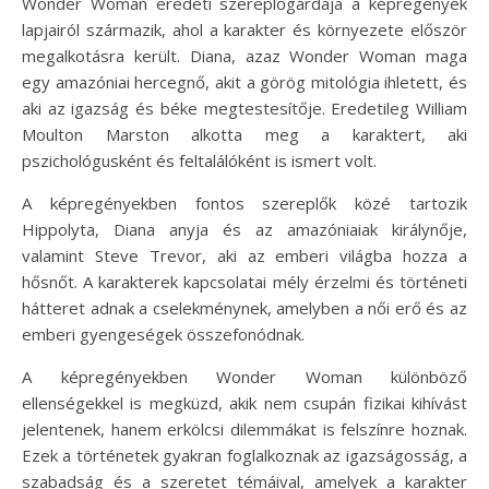
Wonder Woman eredeti szereplőgárdája a képregények
lapjairól származik, ahol a karakter és környezete először
megalkotásra került. Diana, azaz Wonder Woman maga
egy amazóniai hercegnő, akit a görög mitológia ihletett, és
aki az igazság és béke megtestesítője. Eredetileg William
Moulton Marston alkotta meg a karaktert, aki
pszichológusként és feltalálóként is ismert volt.
A képregényekben fontos szereplők közé tartozik
Hippolyta, Diana anyja és az amazóniaiak királynője,
valamint Steve Trevor, aki az emberi világba hozza a
hősnőt. A karakterek kapcsolatai mély érzelmi és történeti
hátteret adnak a cselekménynek, amelyben a női erő és az
emberi gyengeségek összefonódnak.
A képregényekben Wonder Woman különböző
ellenségekkel is megküzd, akik nem csupán fizikai kihívást
jelentenek, hanem erkölcsi dilemmákat is felszínre hoznak.
Ezek a történetek gyakran foglalkoznak az igazságosság, a
szabadság és a szeretet témáival, amelyek a karakter