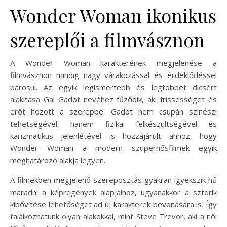
Wonder Woman ikonikus
szereplői a filmvásznon
A Wonder Woman karakterének megjelenése a
filmvásznon mindig nagy várakozással és érdeklődéssel
párosul. Az egyik legismertebb és legtöbbet dicsért
alakítása Gal Gadot nevéhez fűződik, aki frissességet és
erőt hozott a szerepbe. Gadot nem csupán színészi
tehetségével, hanem fizikai felkészültségével és
karizmatikus jelenlétével is hozzájárult ahhoz, hogy
Wonder Woman a modern szuperhősfilmek egyik
meghatározó alakja legyen.
A filmekben megjelenő szereposztás gyakran igyekszik hű
maradni a képregények alapjaihoz, ugyanakkor a sztorik
kibővítése lehetőséget ad új karakterek bevonására is. Így
találkozhatunk olyan alakokkal, mint Steve Trevor, aki a női