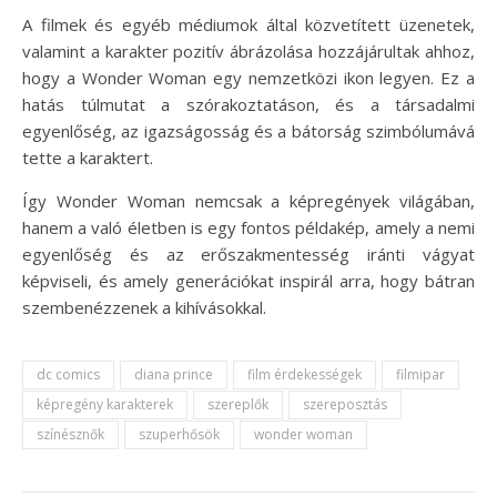
A filmek és egyéb médiumok által közvetített üzenetek,
valamint a karakter pozitív ábrázolása hozzájárultak ahhoz,
hogy a Wonder Woman egy nemzetközi ikon legyen. Ez a
hatás túlmutat a szórakoztatáson, és a társadalmi
egyenlőség, az igazságosság és a bátorság szimbólumává
tette a karaktert.
Így Wonder Woman nemcsak a képregények világában,
hanem a való életben is egy fontos példakép, amely a nemi
egyenlőség és az erőszakmentesség iránti vágyat
képviseli, és amely generációkat inspirál arra, hogy bátran
szembenézzenek a kihívásokkal.
dc comics
diana prince
film érdekességek
filmipar
képregény karakterek
szereplők
szereposztás
színésznők
szuperhősök
wonder woman