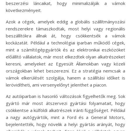
beszerzési láncaikat, hogy minimalizálják a vámok
következményeit.
Azok a cégek, amelyek eddig a globális szállítmányozási
rendszerekre támaszkodtak, most helyi vagy regionális
beszállítókra állnak át, hogy csökkentsék a vámok
kockázatát. Például a technológiai iparban működő cégek,
mint a számítógépgyártók és az elektronikai eszközöket
előállító vállalatok, már most elkezdtek olyan alkatrészeket
keresni, amelyeket az Egyesült Államokban vagy közeli
országokban lehet beszerezni. Ez a stratégia nemcsak a
vámok elkerülését szolgálja, hanem a szállítási időket is
lerövidítheti, ami versenyelőnyt jelenthet a piacon.
Az autóiparban is hasonló változások figyelhetők meg. Sok
gyártó már most átszervezi gyártási folyamatait, hogy
csökkentse a külföldi alkatrészek iránti függőséget. Például
a nagy autógyártók, mint a Ford és a General Motors,
bejelentették, hogy növelik a helyi gyártás arányát, hogy