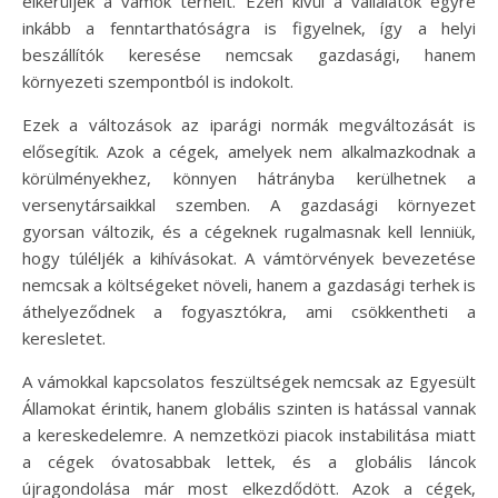
elkerüljék a vámok terheit. Ezen kívül a vállalatok egyre
inkább a fenntarthatóságra is figyelnek, így a helyi
beszállítók keresése nemcsak gazdasági, hanem
környezeti szempontból is indokolt.
Ezek a változások az iparági normák megváltozását is
elősegítik. Azok a cégek, amelyek nem alkalmazkodnak a
körülményekhez, könnyen hátrányba kerülhetnek a
versenytársaikkal szemben. A gazdasági környezet
gyorsan változik, és a cégeknek rugalmasnak kell lenniük,
hogy túléljék a kihívásokat. A vámtörvények bevezetése
nemcsak a költségeket növeli, hanem a gazdasági terhek is
áthelyeződnek a fogyasztókra, ami csökkentheti a
keresletet.
A vámokkal kapcsolatos feszültségek nemcsak az Egyesült
Államokat érintik, hanem globális szinten is hatással vannak
a kereskedelemre. A nemzetközi piacok instabilitása miatt
a cégek óvatosabbak lettek, és a globális láncok
újragondolása már most elkezdődött. Azok a cégek,