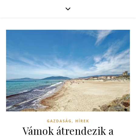
,
GAZDASÁG
HÍREK
Vámok átrendezik a