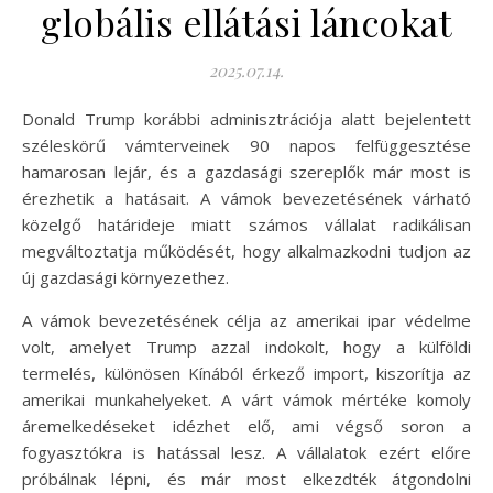
globális ellátási láncokat
2025.07.14.
Donald Trump korábbi adminisztrációja alatt bejelentett
széleskörű vámterveinek 90 napos felfüggesztése
hamarosan lejár, és a gazdasági szereplők már most is
érezhetik a hatásait. A vámok bevezetésének várható
közelgő határideje miatt számos vállalat radikálisan
megváltoztatja működését, hogy alkalmazkodni tudjon az
új gazdasági környezethez.
A vámok bevezetésének célja az amerikai ipar védelme
volt, amelyet Trump azzal indokolt, hogy a külföldi
termelés, különösen Kínából érkező import, kiszorítja az
amerikai munkahelyeket. A várt vámok mértéke komoly
áremelkedéseket idézhet elő, ami végső soron a
fogyasztókra is hatással lesz. A vállalatok ezért előre
próbálnak lépni, és már most elkezdték átgondolni