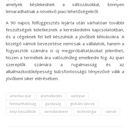
amelyek késlekednek a változásokkal, könnyen
lemaradhatnak a növekvő piaci lehetőségekről.
A 90 napos felfüggesztés lejárta után várhatóan további
feszültségek keletkeznek a kereskedelmi kapcsolatokban,
és a cégeknek fel kell készülniük a jövőbeli kihívásokra. A
közelgő vámok bevezetése nemcsak a vállalatok, hanem a
fogyasztók számára is új megpróbáltatásokat jelenthet,
hiszen a termékek ára valószínűleg emelkedni fog. Az ipari
szereplők számára a rugalmasság és az
alkalmazkodóképesség kulcsfontosságú tényezővé válik a
jövőbeni siker elérésében.
amerikai ipar
áremelkedés
autóipar
fenntarthatóság
gazdaság
globális láncok
helyi beszállítók
kereskedelem
technológia
vámok