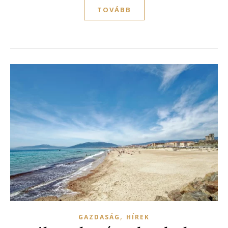
TOVÁBB
,
GAZDASÁG
HÍREK