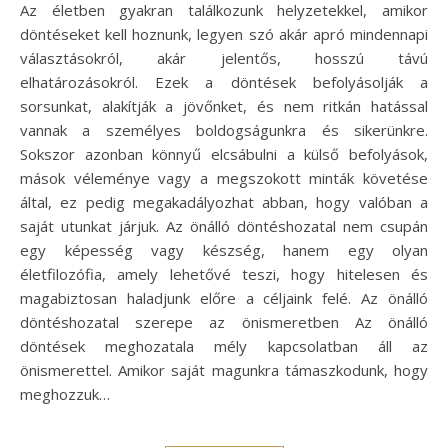
Az életben gyakran találkozunk helyzetekkel, amikor
döntéseket kell hoznunk, legyen szó akár apró mindennapi
választásokról, akár jelentős, hosszú távú
elhatározásokról. Ezek a döntések befolyásolják a
sorsunkat, alakítják a jövőnket, és nem ritkán hatással
vannak a személyes boldogságunkra és sikerünkre.
Sokszor azonban könnyű elcsábulni a külső befolyások,
mások véleménye vagy a megszokott minták követése
által, ez pedig megakadályozhat abban, hogy valóban a
saját utunkat járjuk. Az önálló döntéshozatal nem csupán
egy képesség vagy készség, hanem egy olyan
életfilozófia, amely lehetővé teszi, hogy hitelesen és
magabiztosan haladjunk előre a céljaink felé. Az önálló
döntéshozatal szerepe az önismeretben Az önálló
döntések meghozatala mély kapcsolatban áll az
önismerettel. Amikor saját magunkra támaszkodunk, hogy
meghozzuk…