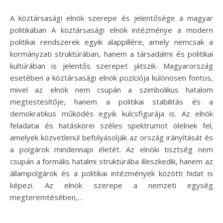
A köztársasági elnök szerepe és jelentősége a magyar
politikában A köztársasági elnök intézménye a modern
politikai rendszerek egyik alappillére, amely nemcsak a
kormányzati struktúrában, hanem a társadalmi és politikai
kultúrában is jelentős szerepet játszik. Magyarország
esetében a köztársasági elnök pozíciója különösen fontos,
mivel az elnök nem csupán a szimbolikus hatalom
megtestesítője, hanem a politikai stabilitás és a
demokratikus működés egyik kulcsfigurája is. Az elnök
feladatai és hatáskörei széles spektrumot ölelnek fel,
amelyek közvetlenül befolyásolják az ország irányítását és
a polgárok mindennapi életét. Az elnöki tisztség nem
csupán a formális hatalmi struktúrába illeszkedik, hanem az
állampolgárok és a politikai intézmények közötti hidat is
képezi. Az elnök szerepe a nemzeti egység
megteremtésében,…