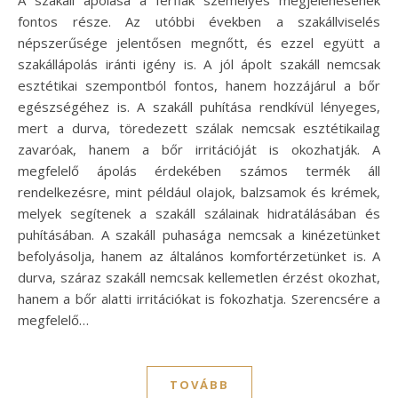
fontos része. Az utóbbi években a szakállviselés
népszerűsége jelentősen megnőtt, és ezzel együtt a
szakállápolás iránti igény is. A jól ápolt szakáll nemcsak
esztétikai szempontból fontos, hanem hozzájárul a bőr
egészségéhez is. A szakáll puhítása rendkívül lényeges,
mert a durva, töredezett szálak nemcsak esztétikailag
zavaróak, hanem a bőr irritációját is okozhatják. A
megfelelő ápolás érdekében számos termék áll
rendelkezésre, mint például olajok, balzsamok és krémek,
melyek segítenek a szakáll szálainak hidratálásában és
puhításában. A szakáll puhasága nemcsak a kinézetünket
befolyásolja, hanem az általános komfortérzetünket is. A
durva, száraz szakáll nemcsak kellemetlen érzést okozhat,
hanem a bőr alatti irritációkat is fokozhatja. Szerencsére a
megfelelő…
TOVÁBB