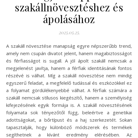
szakállnövesztéshez és
ápolásához
2025.05.25.
A szakáll növesztése manapság egyre népszerűbb trend,
amely nem csupán divatot jelent, hanem magabiztosságot
és férfiasságot is sugall. A jól ápolt szakáll nemcsak a
megjelenést javítja, hanem a férfiak identitásának fontos
részévé is válhat. Míg a szakáll növesztése nem mindig
egyszerű feladat, a megfelelő tudással és eszközökkel ez
a folyamat gördülékenyebbé válhat. A férfiak számára a
szakáll nemcsak stílusos kiegészítő, hanem a személyiség
kifejezésének egyik formája is. A szakáll növesztésének
folyamata sok tényezőtől függ, beleértve a genetikai
adottságokat, a bőrtípust és a haj szerkezetét. Sokan
tapasztalják, hogy különböző módszerek és termékek
segíthetnek a kívánt eredmény elérésében. Az