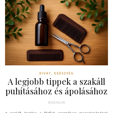
,
DIVAT
EGÉSZSÉG
A legjobb tippek a szakáll
puhításához és ápolásához
2025.02.01.
A szakáll ápolása a férfiak személyes megjelenésének