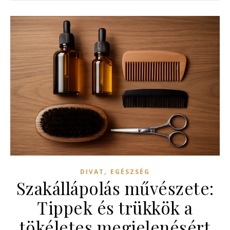
,
DIVAT
EGÉSZSÉG
Szakállápolás művészete:
Tippek és trükkök a
tökéletes megjelenésért