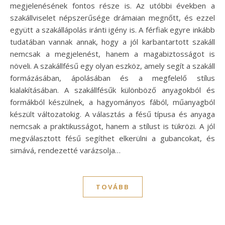
megjelenésének fontos része is. Az utóbbi években a
szakállviselet népszerűsége drámaian megnőtt, és ezzel
együtt a szakállápolás iránti igény is. A férfiak egyre inkább
tudatában vannak annak, hogy a jól karbantartott szakáll
nemcsak a megjelenést, hanem a magabiztosságot is
növeli. A szakállfésű egy olyan eszköz, amely segít a szakáll
formázásában, ápolásában és a megfelelő stílus
kialakításában. A szakállfésűk különböző anyagokból és
formákból készülnek, a hagyományos fából, műanyagból
készült változatokig. A választás a fésű típusa és anyaga
nemcsak a praktikusságot, hanem a stílust is tükrözi. A jól
megválasztott fésű segíthet elkerülni a gubancokat, és
simává, rendezetté varázsolja…
TOVÁBB