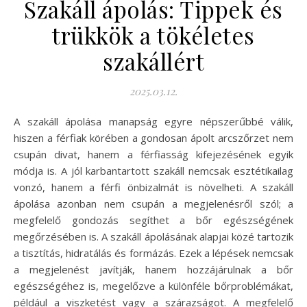
Szakáll ápolás: Tippek és
trükkök a tökéletes
szakállért
2025.03.12.
A szakáll ápolása manapság egyre népszerűbbé válik,
hiszen a férfiak körében a gondosan ápolt arcszőrzet nem
csupán divat, hanem a férfiasság kifejezésének egyik
módja is. A jól karbantartott szakáll nemcsak esztétikailag
vonzó, hanem a férfi önbizalmát is növelheti. A szakáll
ápolása azonban nem csupán a megjelenésről szól; a
megfelelő gondozás segíthet a bőr egészségének
megőrzésében is. A szakáll ápolásának alapjai közé tartozik
a tisztítás, hidratálás és formázás. Ezek a lépések nemcsak
a megjelenést javítják, hanem hozzájárulnak a bőr
egészségéhez is, megelőzve a különféle bőrproblémákat,
például a viszketést vagy a szárazságot. A megfelelő