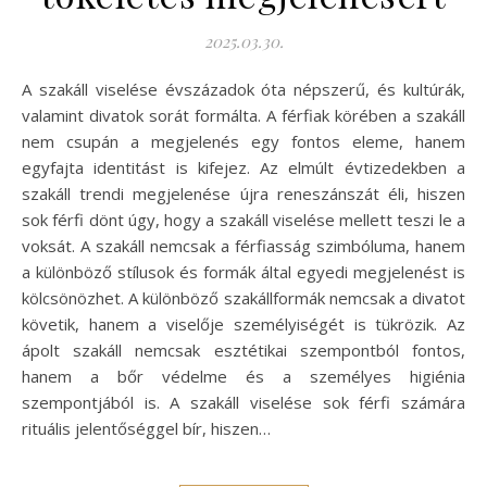
2025.03.30.
A szakáll viselése évszázadok óta népszerű, és kultúrák,
valamint divatok sorát formálta. A férfiak körében a szakáll
nem csupán a megjelenés egy fontos eleme, hanem
egyfajta identitást is kifejez. Az elmúlt évtizedekben a
szakáll trendi megjelenése újra reneszánszát éli, hiszen
sok férfi dönt úgy, hogy a szakáll viselése mellett teszi le a
voksát. A szakáll nemcsak a férfiasság szimbóluma, hanem
a különböző stílusok és formák által egyedi megjelenést is
kölcsönözhet. A különböző szakállformák nemcsak a divatot
követik, hanem a viselője személyiségét is tükrözik. Az
ápolt szakáll nemcsak esztétikai szempontból fontos,
hanem a bőr védelme és a személyes higiénia
szempontjából is. A szakáll viselése sok férfi számára
rituális jelentőséggel bír, hiszen…