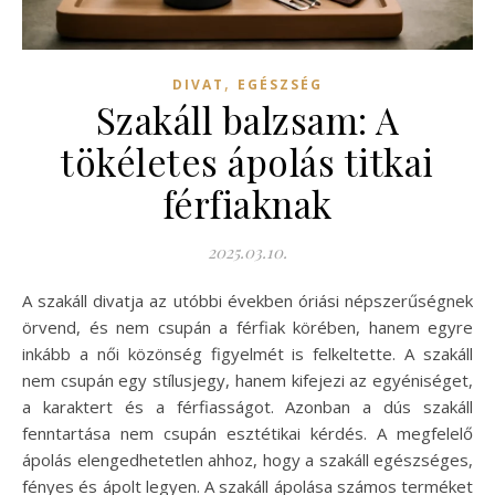
,
DIVAT
EGÉSZSÉG
Szakáll balzsam: A
tökéletes ápolás titkai
férfiaknak
2025.03.10.
A szakáll divatja az utóbbi években óriási népszerűségnek
örvend, és nem csupán a férfiak körében, hanem egyre
inkább a női közönség figyelmét is felkeltette. A szakáll
nem csupán egy stílusjegy, hanem kifejezi az egyéniséget,
a karaktert és a férfiasságot. Azonban a dús szakáll
fenntartása nem csupán esztétikai kérdés. A megfelelő
ápolás elengedhetetlen ahhoz, hogy a szakáll egészséges,
fényes és ápolt legyen. A szakáll ápolása számos terméket