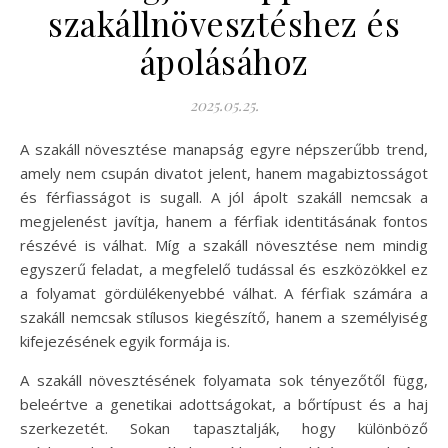
szakállnövesztéshez és
ápolásához
2025.05.25.
A szakáll növesztése manapság egyre népszerűbb trend,
amely nem csupán divatot jelent, hanem magabiztosságot
és férfiasságot is sugall. A jól ápolt szakáll nemcsak a
megjelenést javítja, hanem a férfiak identitásának fontos
részévé is válhat. Míg a szakáll növesztése nem mindig
egyszerű feladat, a megfelelő tudással és eszközökkel ez
a folyamat gördülékenyebbé válhat. A férfiak számára a
szakáll nemcsak stílusos kiegészítő, hanem a személyiség
kifejezésének egyik formája is.
A szakáll növesztésének folyamata sok tényezőtől függ,
beleértve a genetikai adottságokat, a bőrtípust és a haj
szerkezetét. Sokan tapasztalják, hogy különböző