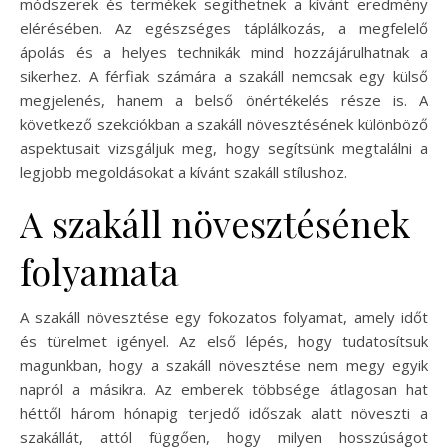
módszerek és termékek segíthetnek a kívánt eredmény
elérésében. Az egészséges táplálkozás, a megfelelő
ápolás és a helyes technikák mind hozzájárulhatnak a
sikerhez. A férfiak számára a szakáll nemcsak egy külső
megjelenés, hanem a belső önértékelés része is. A
következő szekciókban a szakáll növesztésének különböző
aspektusait vizsgáljuk meg, hogy segítsünk megtalálni a
legjobb megoldásokat a kívánt szakáll stílushoz.
A szakáll növesztésének
folyamata
A szakáll növesztése egy fokozatos folyamat, amely időt
és türelmet igényel. Az első lépés, hogy tudatosítsuk
magunkban, hogy a szakáll növesztése nem megy egyik
napról a másikra. Az emberek többsége átlagosan hat
héttől három hónapig terjedő időszak alatt növeszti a
szakállát, attól függően, hogy milyen hosszúságot