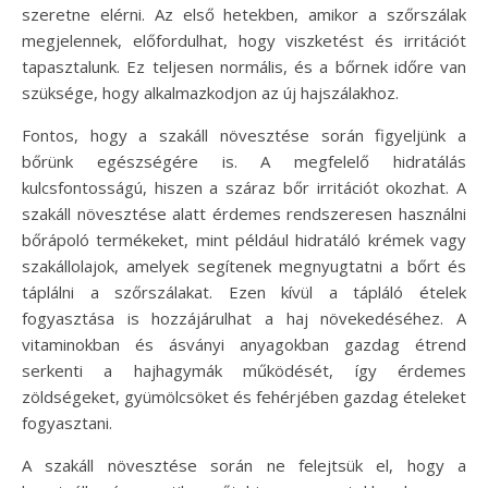
szeretne elérni. Az első hetekben, amikor a szőrszálak
megjelennek, előfordulhat, hogy viszketést és irritációt
tapasztalunk. Ez teljesen normális, és a bőrnek időre van
szüksége, hogy alkalmazkodjon az új hajszálakhoz.
Fontos, hogy a szakáll növesztése során figyeljünk a
bőrünk egészségére is. A megfelelő hidratálás
kulcsfontosságú, hiszen a száraz bőr irritációt okozhat. A
szakáll növesztése alatt érdemes rendszeresen használni
bőrápoló termékeket, mint például hidratáló krémek vagy
szakállolajok, amelyek segítenek megnyugtatni a bőrt és
táplálni a szőrszálakat. Ezen kívül a tápláló ételek
fogyasztása is hozzájárulhat a haj növekedéséhez. A
vitaminokban és ásványi anyagokban gazdag étrend
serkenti a hajhagymák működését, így érdemes
zöldségeket, gyümölcsöket és fehérjében gazdag ételeket
fogyasztani.
A szakáll növesztése során ne felejtsük el, hogy a