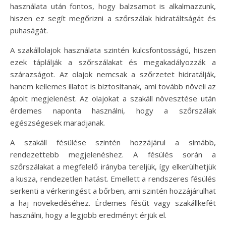
használata után fontos, hogy balzsamot is alkalmazzunk,
hiszen ez segít megőrizni a szőrszálak hidratáltságát és
puhaságát.
A szakállolajok használata szintén kulcsfontosságú, hiszen
ezek táplálják a szőrszálakat és megakadályozzák a
szárazságot. Az olajok nemcsak a szőrzetet hidratálják,
hanem kellemes illatot is biztosítanak, ami tovább növeli az
ápolt megjelenést. Az olajokat a szakáll növesztése után
érdemes naponta használni, hogy a szőrszálak
egészségesek maradjanak.
A szakáll fésülése szintén hozzájárul a simább,
rendezettebb megjelenéshez. A fésülés során a
szőrszálakat a megfelelő irányba tereljük, így elkerülhetjük
a kusza, rendezetlen hatást. Emellett a rendszeres fésülés
serkenti a vérkeringést a bőrben, ami szintén hozzájárulhat
a haj növekedéséhez. Érdemes fésűt vagy szakállkefét
használni, hogy a legjobb eredményt érjük el.