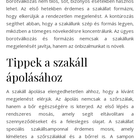
borotválkozás nem tilos, sőt, bizonyos esetekben hasznos
lehet. Az első hetekben érdemes a szakállat formázni,
hogy elkerüljük a rendezetlen megjelenést. A kontúrozás
segíthet abban, hogy a szakállunk szép és formás legyen,
miközben a tömeges növekedésre koncentrálunk. Az ügyes
borotválkozás és formázás nemcsak a szakállunk
megjelenését javítja, hanem az önbizalmunkat is növeli.
Tippek a szakáll
ápolásához
A szakáll ápolása elengedhetetlen ahhoz, hogy a kívánt
megjelenést elérjük. Az ápolás nemcsak a szőrszálak,
hanem a bőr egészségére is kiterjed. Az első lépés a
rendszeres mosás, amely segít eltávolítani a
szennyeződéseket és a felesleges olajat. A szakállat
speciális szakállsamponnal érdemes mosni, amely
kíméletes a szőrszálakkal és a bőrrel is. A sampon