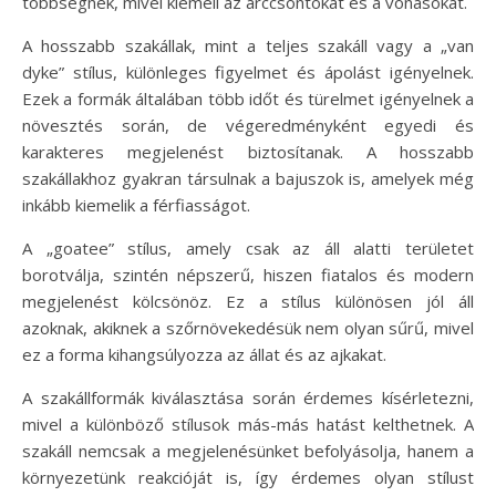
többségnek, mivel kiemeli az arccsontokat és a vonásokat.
A hosszabb szakállak, mint a teljes szakáll vagy a „van
dyke” stílus, különleges figyelmet és ápolást igényelnek.
Ezek a formák általában több időt és türelmet igényelnek a
növesztés során, de végeredményként egyedi és
karakteres megjelenést biztosítanak. A hosszabb
szakállakhoz gyakran társulnak a bajuszok is, amelyek még
inkább kiemelik a férfiasságot.
A „goatee” stílus, amely csak az áll alatti területet
borotválja, szintén népszerű, hiszen fiatalos és modern
megjelenést kölcsönöz. Ez a stílus különösen jól áll
azoknak, akiknek a szőrnövekedésük nem olyan sűrű, mivel
ez a forma kihangsúlyozza az állat és az ajkakat.
A szakállformák kiválasztása során érdemes kísérletezni,
mivel a különböző stílusok más-más hatást kelthetnek. A
szakáll nemcsak a megjelenésünket befolyásolja, hanem a
környezetünk reakcióját is, így érdemes olyan stílust