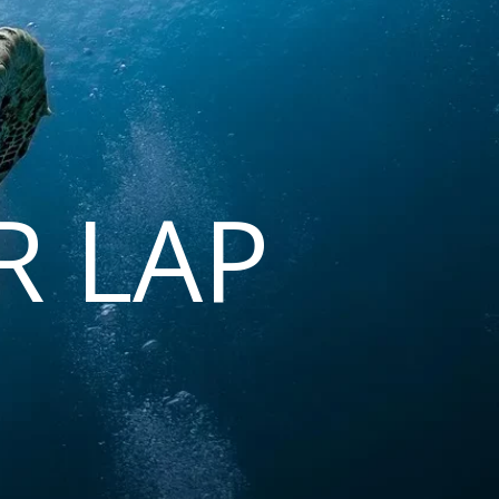
R LAP