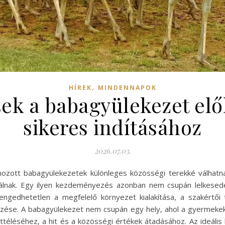
,
HÍREK
MINDENNAPOK
ek a babagyülekezet elő
sikeres indításához
2026.07.03.
ozott babagyülekezetek különleges közösségi terekké válhatnak
álnak. Egy ilyen kezdeményezés azonban nem csupán lelkesedé
elengedhetetlen a megfelelő környezet kialakítása, a szakértő
pezése. A babagyülekezet nem csupán egy hely, ahol a gyermeke
téléséhez, a hit és a közösségi értékek átadásához. Az ideális 