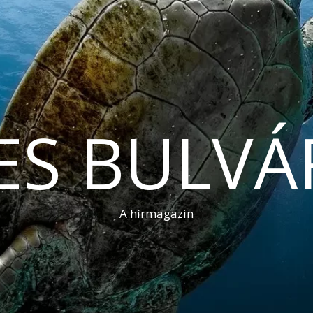
ES BULVÁ
A hírmagazin