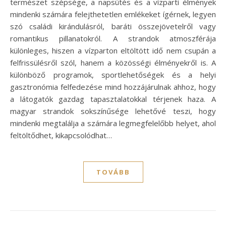
természet szépsége, a napsütés és a vízparti élmények
mindenki számára felejthetetlen emlékeket ígérnek, legyen
szó családi kirándulásról, baráti összejövetelről vagy
romantikus pillanatokról. A strandok atmoszférája
különleges, hiszen a vízparton eltöltött idő nem csupán a
felfrissülésről szól, hanem a közösségi élményekről is. A
különböző programok, sportlehetőségek és a helyi
gasztronómia felfedezése mind hozzájárulnak ahhoz, hogy
a látogatók gazdag tapasztalatokkal térjenek haza. A
magyar strandok sokszínűsége lehetővé teszi, hogy
mindenki megtalálja a számára legmegfelelőbb helyet, ahol
feltöltődhet, kikapcsolódhat…
TOVÁBB