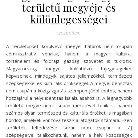
területű megyéje és
különlegességei
2025.06.15.
A területünket körülvevő megyei határok nem csupán
adminisztratív vonalak, hanem a magyar kultúra,
történelem és földrajz gazdag szövetét is tükrözik.
Magyarország megyéi különböző tájegységeket
képviselnek, mindegyik sajátos jellemzőkkel, természeti
szépségekkel és kulturális örökséggel. A megyei beosztás
nem csupán a közigazgatás szempontjából fontos, hanem
hozzájárul a helyi identitás kialakulásához is. A legnagyobb
területű megye nem csupán méretével tűnik ki, hanem
számos olyan természeti és kulturális értéket is magában
hordoz, amelyek vonzóvá teszik a látogatók számára. Ezen
területek felfedezése során nem csupán a táj
szépségeivel találkozhatunk, hanem a helyi közösségek