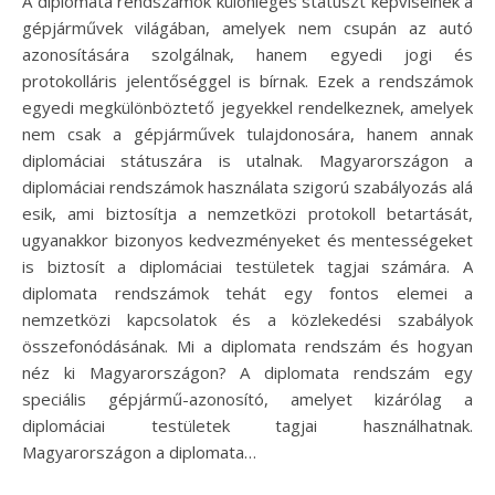
A diplomata rendszámok különleges státuszt képviselnek a
gépjárművek világában, amelyek nem csupán az autó
azonosítására szolgálnak, hanem egyedi jogi és
protokolláris jelentőséggel is bírnak. Ezek a rendszámok
egyedi megkülönböztető jegyekkel rendelkeznek, amelyek
nem csak a gépjárművek tulajdonosára, hanem annak
diplomáciai státuszára is utalnak. Magyarországon a
diplomáciai rendszámok használata szigorú szabályozás alá
esik, ami biztosítja a nemzetközi protokoll betartását,
ugyanakkor bizonyos kedvezményeket és mentességeket
is biztosít a diplomáciai testületek tagjai számára. A
diplomata rendszámok tehát egy fontos elemei a
nemzetközi kapcsolatok és a közlekedési szabályok
összefonódásának. Mi a diplomata rendszám és hogyan
néz ki Magyarországon? A diplomata rendszám egy
speciális gépjármű-azonosító, amelyet kizárólag a
diplomáciai testületek tagjai használhatnak.
Magyarországon a diplomata…