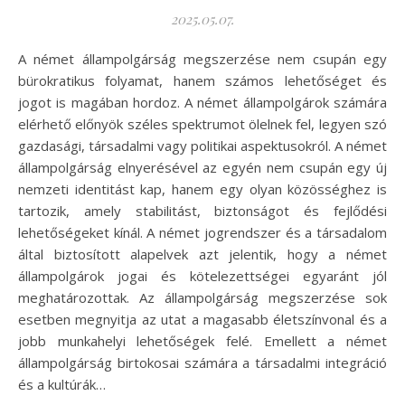
2025.05.07.
A német állampolgárság megszerzése nem csupán egy
bürokratikus folyamat, hanem számos lehetőséget és
jogot is magában hordoz. A német állampolgárok számára
elérhető előnyök széles spektrumot ölelnek fel, legyen szó
gazdasági, társadalmi vagy politikai aspektusokról. A német
állampolgárság elnyerésével az egyén nem csupán egy új
nemzeti identitást kap, hanem egy olyan közösséghez is
tartozik, amely stabilitást, biztonságot és fejlődési
lehetőségeket kínál. A német jogrendszer és a társadalom
által biztosított alapelvek azt jelentik, hogy a német
állampolgárok jogai és kötelezettségei egyaránt jól
meghatározottak. Az állampolgárság megszerzése sok
esetben megnyitja az utat a magasabb életszínvonal és a
jobb munkahelyi lehetőségek felé. Emellett a német
állampolgárság birtokosai számára a társadalmi integráció
és a kultúrák…