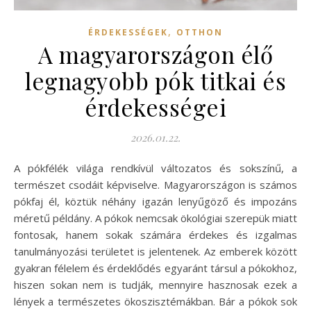
,
ÉRDEKESSÉGEK
OTTHON
A magyarországon élő
legnagyobb pók titkai és
érdekességei
2026.01.22.
A pókfélék világa rendkívül változatos és sokszínű, a
természet csodáit képviselve. Magyarországon is számos
pókfaj él, köztük néhány igazán lenyűgöző és impozáns
méretű példány. A pókok nemcsak ökológiai szerepük miatt
fontosak, hanem sokak számára érdekes és izgalmas
tanulmányozási területet is jelentenek. Az emberek között
gyakran félelem és érdeklődés egyaránt társul a pókokhoz,
hiszen sokan nem is tudják, mennyire hasznosak ezek a
lények a természetes ökoszisztémákban. Bár a pókok sok