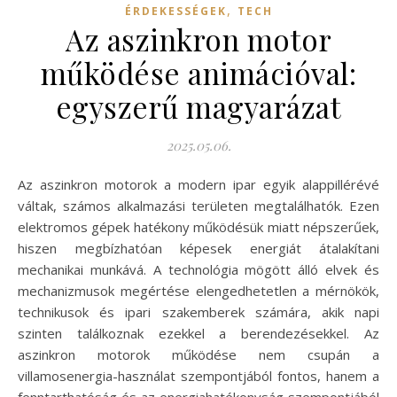
,
ÉRDEKESSÉGEK
TECH
Az aszinkron motor
működése animációval:
egyszerű magyarázat
2025.05.06.
Az aszinkron motorok a modern ipar egyik alappillérévé
váltak, számos alkalmazási területen megtalálhatók. Ezen
elektromos gépek hatékony működésük miatt népszerűek,
hiszen megbízhatóan képesek energiát átalakítani
mechanikai munkává. A technológia mögött álló elvek és
mechanizmusok megértése elengedhetetlen a mérnökök,
technikusok és ipari szakemberek számára, akik napi
szinten találkoznak ezekkel a berendezésekkel. Az
aszinkron motorok működése nem csupán a
villamosenergia-használat szempontjából fontos, hanem a
fenntarthatóság és az energiahatékonyság szempontjából