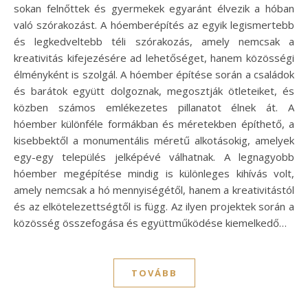
sokan felnőttek és gyermekek egyaránt élvezik a hóban
való szórakozást. A hóemberépítés az egyik legismertebb
és legkedveltebb téli szórakozás, amely nemcsak a
kreativitás kifejezésére ad lehetőséget, hanem közösségi
élményként is szolgál. A hóember építése során a családok
és barátok együtt dolgoznak, megosztják ötleteiket, és
közben számos emlékezetes pillanatot élnek át. A
hóember különféle formákban és méretekben építhető, a
kisebbektől a monumentális méretű alkotásokig, amelyek
egy-egy település jelképévé válhatnak. A legnagyobb
hóember megépítése mindig is különleges kihívás volt,
amely nemcsak a hó mennyiségétől, hanem a kreativitástól
és az elkötelezettségtől is függ. Az ilyen projektek során a
közösség összefogása és együttműködése kiemelkedő…
TOVÁBB