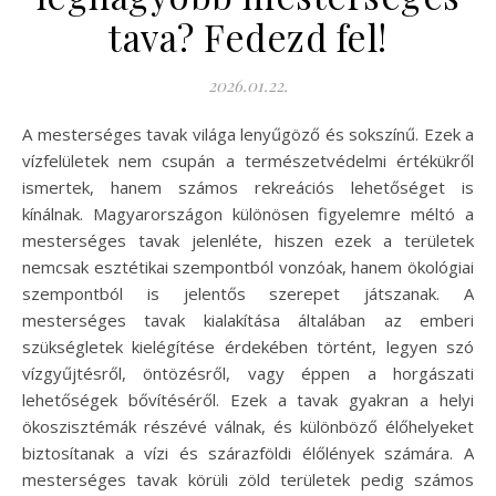
tava? Fedezd fel!
2026.01.22.
A mesterséges tavak világa lenyűgöző és sokszínű. Ezek a
vízfelületek nem csupán a természetvédelmi értékükről
ismertek, hanem számos rekreációs lehetőséget is
kínálnak. Magyarországon különösen figyelemre méltó a
mesterséges tavak jelenléte, hiszen ezek a területek
nemcsak esztétikai szempontból vonzóak, hanem ökológiai
szempontból is jelentős szerepet játszanak. A
mesterséges tavak kialakítása általában az emberi
szükségletek kielégítése érdekében történt, legyen szó
vízgyűjtésről, öntözésről, vagy éppen a horgászati
lehetőségek bővítéséről. Ezek a tavak gyakran a helyi
ökoszisztémák részévé válnak, és különböző élőhelyeket
biztosítanak a vízi és szárazföldi élőlények számára. A
mesterséges tavak körüli zöld területek pedig számos