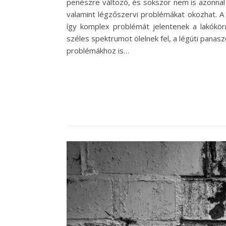
penészre változó, és sokszor nem is azonnal 
valamint légzőszervi problémákat okozhat. 
így komplex problémát jelentenek a lakók
széles spektrumot ölelnek fel, a légúti panas
problémákhoz is…