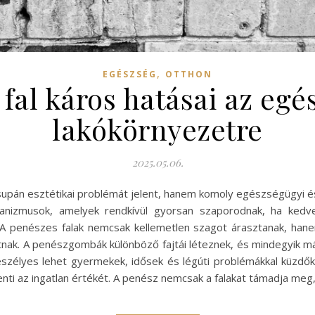
,
EGÉSZSÉG
OTTHON
fal káros hatásai az egé
lakókörnyezetre
2025.05.06.
pán esztétikai problémát jelent, hanem komoly egészségügyi é
nizmusok, amelyek rendkívül gyorsan szaporodnak, ha kedvez
A penészes falak nemcsak kellemetlen szagot árasztanak, hane
tnak. A penészgombák különböző fajtái léteznek, és mindegyik 
eszélyes lehet gyermekek, idősek és légúti problémákkal küzd
ökkenti az ingatlan értékét. A penész nemcsak a falakat támadja 