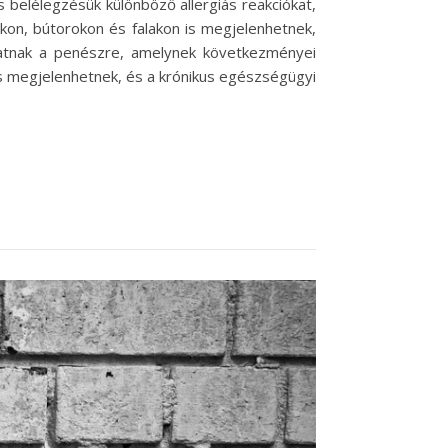
 belélegzésük különböző allergiás reakciókat,
on, bútorokon és falakon is megjelenhetnek,
atnak a penészre, amelynek következményei
 is megjelenhetnek, és a krónikus egészségügyi