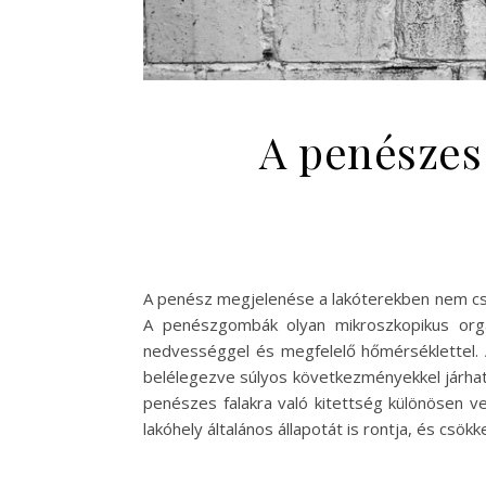
A penészes 
A penész megjelenése a lakóterekben nem csu
A penészgombák olyan mikroszkopikus orga
nedvességgel és megfelelő hőmérséklettel. 
belélegezve súlyos következményekkel járha
penészes falakra való kitettség különösen v
lakóhely általános állapotát is rontja, és cs