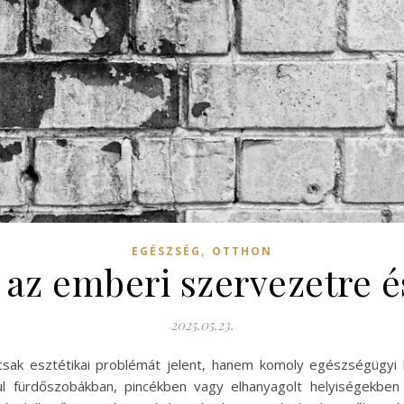
,
EGÉSZSÉG
OTTHON
 az emberi szervezetre 
2025.05.23.
ak esztétikai problémát jelent, hanem komoly egészségügyi 
ul fürdőszobákban, pincékben vagy elhanyagolt helyiségekben 