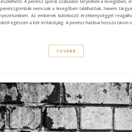
észlelhető. A penész spórái szabadon terjednek a levegőben, és
A penészgombák nemcsak a levegőben találhatóak, hanem tárgyak
örnyezetünkben. Az emberek különböző érzékenységgel reagálh
zoktól egészen a bőr irritációjáig. A penész hatásai hosszú távon
TOVÁBB