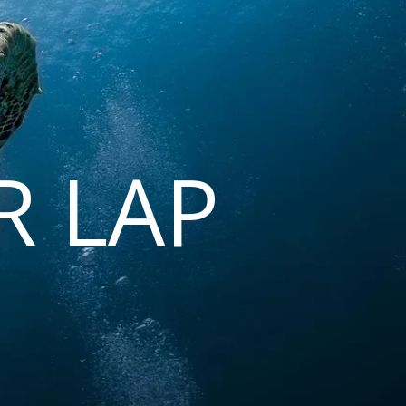
R LAP