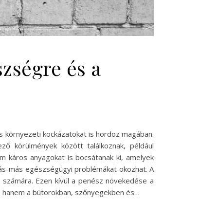
szségre és a
s környezeti kockázatokat is hordoz magában.
ő körülmények között találkoznak, például
m káros anyagokat is bocsátanak ki, amelyek
más-más egészségügyi problémákat okozhat. A
ők számára. Ezen kívül a penész növekedése a
meg, hanem a bútorokban, szőnyegekben és…