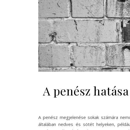
A penész hatása
A penész megjelenése sokak számára nemcs
általában nedves és sötét helyeken, példá