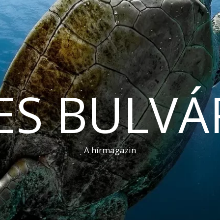
ES BULVÁ
A hírmagazin