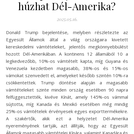
húzhat Dél-Amerika?
2025.05.16.
Donald Trump bejelentése, melyben részletezte az
Egyesült Államok által a világ országaira kivetett
kereskedelmi vámtételeket, jelentős megkönnyebbülést
hozott Dél-Amerikában. A kontinens 12 államából 10 a
legkedvezőbb, 10%-os vámtételt kapta, míg Guyana és
Venezuela kezdetben magasabb, 38%-os és 15%-os
vámokat szenvedett el, amelyeket később szintén 10%-ra
csökkentettek. Trump döntése alapján a magasabb
vámtételeket szinte minden ország esetében 90 napra
felfüggesztették, kivéve Kínát, amely 145%-os vámmal
sújtotta, míg Kanada és Mexikó esetében még mindig
25%-os vámtételek érvényesek egyes exporttermékekre.
A szakértők, akik ezt a helyzetet Dél-Amerika
nyereményének tartják, azt állítják, hogy az Egyesült
Államok magasabb vámtételei Kínára, valamint Kanadára és