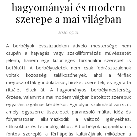
hagyományai és modern
szerepe a mai világban
2026.05.21.
A borbélyok évszázadokon átívelő mestersége nem
csupán a hajvágás vagy szakállformázás művészetét
jelenti, hanem egy különleges társadalmi szerepet is
betöltött. A borbélyüzletek nem csak fodrászszalonok
voltak; közösségi találkozóhelyek, ahol a férfiak
megosztották gondolataikat, híreket cseréltek, és egyfajta
rituálét éltek át. A hagyományos borbélymesterség
őrzése, valamint a mai modern világban betöltött szerepük
egyaránt izgalmas kérdéskör. Egy olyan szakmáról van szó,
amely egyszerre tiszteletet parancsoló múltat idéz és
folyamatosan alkalmazkodik a változó igényekhez,
stílusokhoz és technológiákhoz. A borbélyok napjainkban is
fontos szereplői a férfiápolás kultúrájának, miközben a