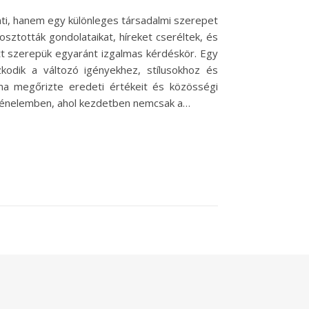
ti, hanem egy különleges társadalmi szerepet
osztották gondolataikat, híreket cseréltek, és
tt szerepük egyaránt izgalmas kérdéskör. Egy
kodik a változó igényekhez, stílusokhoz és
kma megőrizte eredeti értékeit és közösségi
rténelemben, ahol kezdetben nemcsak a…