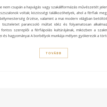
 nem csupán a hajvágás vagy szakállformázás művészetét jelen
szszalonok voltak; közösségi találkozóhelyek, ahol a férfiak meg
orbélymesterség őrzése, valamint a mai modern világban betöltö
tiszteletet parancsoló múltat idéz és folyamatosan alkalmaz
s fontos szereplői a férfiápolás kultúrájának, miközben a sza
erei és hagyományai A borbélyok munkája mélyen gyökerezik a tö
TOVÁBB