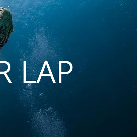
R LAP