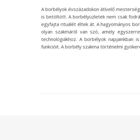
A borbélyok évszázadokon átívelő mestersége
is betöltött. A borbélyüzletek nem csak fodrá
egyfajta rituálét éltek át. A hagyományos b
olyan szakmáról van szó, amely egyszerre 
technológiákhoz. A borbélyok napjainkban i
funkcióit. A borbély szakma történelmi gyök