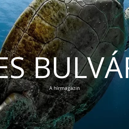
ES BULVÁ
A hírmagazin