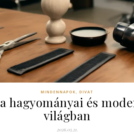
,
MINDENNAPOK
DIVAT
ma hagyományai és moder
világban
2026.05.21.