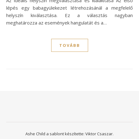
Az ideális helyszín megválasztása és kialakítása Az első
lépés egy babagyülekezet létrehozásánál a megfelelő
helyszín kiválasztása. Ez a választás nagyban
meghatározza az események hangulatát és a…
TOVÁBB
Ashe Child a sablont készítette:
Viktor Csaszar.