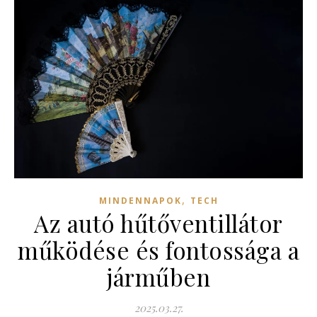
,
MINDENNAPOK
TECH
Az autó hűtőventillátor
működése és fontossága a
járműben
2025.03.27.