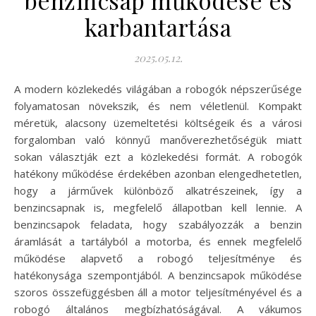
benzincsap működése és
karbantartása
2025.05.12.
A modern közlekedés világában a robogók népszerűsége
folyamatosan növekszik, és nem véletlenül. Kompakt
méretük, alacsony üzemeltetési költségeik és a városi
forgalomban való könnyű manőverezhetőségük miatt
sokan választják ezt a közlekedési formát. A robogók
hatékony működése érdekében azonban elengedhetetlen,
hogy a járművek különböző alkatrészeinek, így a
benzincsapnak is, megfelelő állapotban kell lennie. A
benzincsapok feladata, hogy szabályozzák a benzin
áramlását a tartályból a motorba, és ennek megfelelő
működése alapvető a robogó teljesítménye és
hatékonysága szempontjából. A benzincsapok működése
szoros összefüggésben áll a motor teljesítményével és a
robogó általános megbízhatóságával. A vákumos