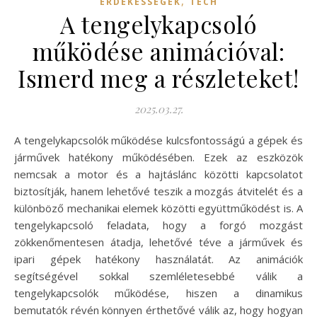
,
ÉRDEKESSÉGEK
TECH
A tengelykapcsoló
működése animációval:
Ismerd meg a részleteket!
2025.03.27.
A tengelykapcsolók működése kulcsfontosságú a gépek és
járművek hatékony működésében. Ezek az eszközök
nemcsak a motor és a hajtáslánc közötti kapcsolatot
biztosítják, hanem lehetővé teszik a mozgás átvitelét és a
különböző mechanikai elemek közötti együttműködést is. A
tengelykapcsoló feladata, hogy a forgó mozgást
zökkenőmentesen átadja, lehetővé téve a járművek és
ipari gépek hatékony használatát. Az animációk
segítségével sokkal szemléletesebbé válik a
tengelykapcsolók működése, hiszen a dinamikus
bemutatók révén könnyen érthetővé válik az, hogy hogyan