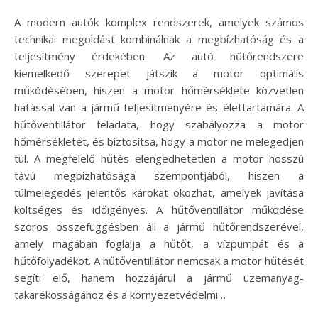
A modern autók komplex rendszerek, amelyek számos
technikai megoldást kombinálnak a megbízhatóság és a
teljesítmény érdekében. Az autó hűtőrendszere
kiemelkedő szerepet játszik a motor optimális
működésében, hiszen a motor hőmérséklete közvetlen
hatással van a jármű teljesítményére és élettartamára. A
hűtőventillátor feladata, hogy szabályozza a motor
hőmérsékletét, és biztosítsa, hogy a motor ne melegedjen
túl. A megfelelő hűtés elengedhetetlen a motor hosszú
távú megbízhatósága szempontjából, hiszen a
túlmelegedés jelentős károkat okozhat, amelyek javítása
költséges és időigényes. A hűtőventillátor működése
szoros összefüggésben áll a jármű hűtőrendszerével,
amely magában foglalja a hűtőt, a vízpumpát és a
hűtőfolyadékot. A hűtőventillátor nemcsak a motor hűtését
segíti elő, hanem hozzájárul a jármű üzemanyag-
takarékosságához és a környezetvédelmi…