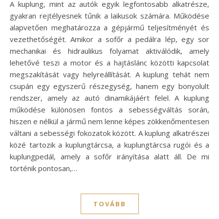
A kuplung, mint az autók egyik legfontosabb alkatrésze,
gyakran rejtélyesnek tűnik a laikusok számára. Működése
alapvetően meghatározza a gépjármű teljesítményét és
vezethetőségét. Amikor a sofőr a pedálra lép, egy sor
mechanikai és hidraulikus folyamat aktiválódik, amely
lehetővé teszi a motor és a hajtáslánc közötti kapcsolat
megszakítását vagy helyreállítását. A kuplung tehát nem
csupán egy egyszerű részegység, hanem egy bonyolult
rendszer, amely az autó dinamikájáért felel. A kuplung
működése különösen fontos a sebességváltás során,
hiszen e nélkül a jármű nem lenne képes zökkenőmentesen
váltani a sebességi fokozatok között. A kuplung alkatrészei
közé tartozik a kuplungtárcsa, a kuplungtárcsa rugói és a
kuplungpedál, amely a sofőr irányítása alatt áll. De mi
történik pontosan,…
TOVÁBB