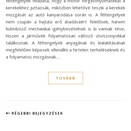
féltengelyek feladata, hogy a motor forgatónyomatékát a
kerekekhez juttassák, miközben lehetővé teszik a kerekek
mozgását az autó kanyarodása során is. A féltengelyek
nem csupán a hajtási erő átadásáért felelősek, hanem
különböző mechanikai igénybevételnek is ki vannak téve,
hiszen a járművek folyamatosan változó útviszonyokkal
találkoznak. A féltengelyek anyagának és kialakításának
megfelelően képesek ellenállni a hirtelen terheléseknek és
a folyamatos mozgásnak.…
TOVÁBB
RÉGEBBI BEJEGYZÉSEK