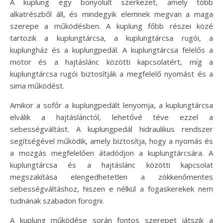
A kuplung egy bonyolult szerkezet, amely több
alkatrészből áll, és mindegyik elemnek megvan a maga
szerepe a működésben. A kuplung főbb részei közé
tartozik a kuplungtárcsa, a kuplungtárcsa rugói, a
kuplungház és a kuplungpedál. A kuplungtárcsa felelős a
motor és a hajtáslánc közötti kapcsolatért, míg a
kuplungtárcsa rugói biztosítják a megfelelő nyomást és a
sima működést.
Amikor a sofőr a kuplungpedált lenyomja, a kuplungtárcsa
elválik a hajtáslánctól, lehetővé téve ezzel a
sebességváltást. A kuplungpedál hidraulikus rendszer
segítségével működik, amely biztosítja, hogy a nyomás és
a mozgás megfelelően átadódjon a kuplungtárcsára. A
kuplungtárcsa és a hajtáslánc közötti kapcsolat
megszakítása elengedhetetlen a zökkenőmentes
sebességváltáshoz, hiszen e nélkül a fogaskerekek nem
tudnának szabadon forogni.
A kuplung működése során fontos szerepet játszik a