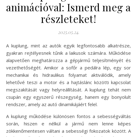
animációval: Ismerd meg a
részleteket!
2025.05.24.
A kuplung, mint az autók egyik legfontosabb alkatrésze,
gyakran rejtélyesnek tűnik a laikusok számára. Működése
alapvetően meghatározza a gépjármű teljesítményét és
vezethetőségét. Amikor a sofőr a pedálra lép, egy sor
mechanikai és hidraulikus folyamat aktiválódik, amely
lehetővé teszi a motor és a hajtáslánc közötti kapcsolat
megszakítását vagy helyreállítását. A kuplung tehát nem
csupán egy egyszerű részegység, hanem egy bonyolult
rendszer, amely az autó dinamikájáért felel.
A kuplung működése különösen fontos a sebességváltás
során, hiszen e nélkül a jármű nem lenne képes
zökkenőmentesen váltani a sebességi fokozatok között. A