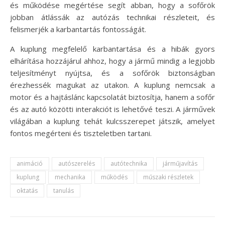
és működése megértése segít abban, hogy a sofőrök
jobban átlássák az autózás technikai részleteit, és
felismerjék a karbantartás fontosságát.
A kuplung megfelelő karbantartása és a hibák gyors
elhárítása hozzájárul ahhoz, hogy a jármű mindig a legjobb
teljesítményt nyújtsa, és a sofőrök biztonságban
érezhessék magukat az utakon. A kuplung nemcsak a
motor és a hajtáslánc kapcsolatát biztosítja, hanem a sofőr
és az autó közötti interakciót is lehetővé teszi. A járművek
világában a kuplung tehát kulcsszerepet játszik, amelyet
fontos megérteni és tiszteletben tartani.
animáció
autószerelés
autótechnika
járműjavítás
kuplung
mechanika
működés
műszaki részletek
oktatás
tanulás