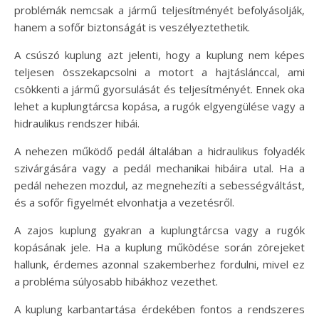
problémák nemcsak a jármű teljesítményét befolyásolják,
hanem a sofőr biztonságát is veszélyeztethetik.
A csúszó kuplung azt jelenti, hogy a kuplung nem képes
teljesen összekapcsolni a motort a hajtáslánccal, ami
csökkenti a jármű gyorsulását és teljesítményét. Ennek oka
lehet a kuplungtárcsa kopása, a rugók elgyengülése vagy a
hidraulikus rendszer hibái.
A nehezen működő pedál általában a hidraulikus folyadék
szivárgására vagy a pedál mechanikai hibáira utal. Ha a
pedál nehezen mozdul, az megnehezíti a sebességváltást,
és a sofőr figyelmét elvonhatja a vezetésről.
A zajos kuplung gyakran a kuplungtárcsa vagy a rugók
kopásának jele. Ha a kuplung működése során zörejeket
hallunk, érdemes azonnal szakemberhez fordulni, mivel ez
a probléma súlyosabb hibákhoz vezethet.
A kuplung karbantartása érdekében fontos a rendszeres