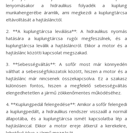
lenyomásakor a hidraulikus folyadék a kuplung
munkahengerébe áramlik, ami megkezdi a kuplungtárcsa
eltávolítását a hajtáslánctól.
2. **A kuplungtárcsa leválása**: A hidraulikus nyomás
hatására a kuplungtárcsa rugói megfeszülnek, és a
kuplungtárcsa leválik a hajtásláncról. Ekkor a motor és a
hajtáslánc közötti kapcsolat megszakad.
3. **Sebességváltás**: A sofőr most már könnyedén
válthat a sebességfokozatok között, hiszen a motor és a
hajtáslánc már nincsenek összekapcsolva. Ez a szakasz
különösen fontos, hiszen a megfelelő sebességváltás
elengedhetetlen a jármű zökkenőmentes működéséhez.
4. **Kuplungpedál felengedése**: Amikor a sofőr felengedi
a kuplungpedált, a hidraulikus rendszer visszaáll a normál
állapotába, és a kuplungtárcsa ismét kapcsolatba lép a
hajtáslánccal. Ekkor a motor ereje átkerül a kerekekre,
lehetővé téve a jármű mozgását.