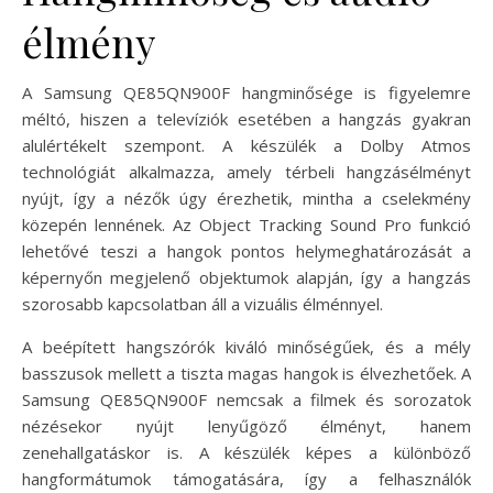
élmény
A Samsung QE85QN900F hangminősége is figyelemre
méltó, hiszen a televíziók esetében a hangzás gyakran
alulértékelt szempont. A készülék a Dolby Atmos
technológiát alkalmazza, amely térbeli hangzásélményt
nyújt, így a nézők úgy érezhetik, mintha a cselekmény
közepén lennének. Az Object Tracking Sound Pro funkció
lehetővé teszi a hangok pontos helymeghatározását a
képernyőn megjelenő objektumok alapján, így a hangzás
szorosabb kapcsolatban áll a vizuális élménnyel.
A beépített hangszórók kiváló minőségűek, és a mély
basszusok mellett a tiszta magas hangok is élvezhetőek. A
Samsung QE85QN900F nemcsak a filmek és sorozatok
nézésekor nyújt lenyűgöző élményt, hanem
zenehallgatáskor is. A készülék képes a különböző
hangformátumok támogatására, így a felhasználók