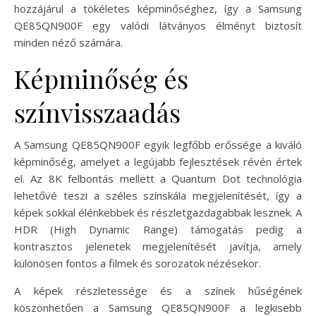
hozzájárul a tökéletes képminőséghez, így a Samsung
QE85QN900F egy valódi látványos élményt biztosít
minden néző számára.
Képminőség és
színvisszaadás
A Samsung QE85QN900F egyik legfőbb erőssége a kiváló
képminőség, amelyet a legújabb fejlesztések révén értek
el. Az 8K felbontás mellett a Quantum Dot technológia
lehetővé teszi a széles színskála megjelenítését, így a
képek sokkal élénkebbek és részletgazdagabbak lesznek. A
HDR (High Dynamic Range) támogatás pedig a
kontrasztos jelenetek megjelenítését javítja, amely
különösen fontos a filmek és sorozatok nézésekor.
A képek részletessége és a színek hűségének
köszönhetően a Samsung QE85QN900F a legkisebb