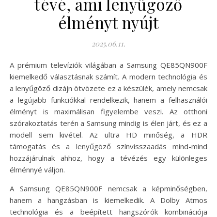
tévé, ami lenyűgöző
élményt nyújt
2025.06.11.
A prémium televíziók világában a Samsung QE85QN900F
kiemelkedő választásnak számít. A modern technológia és
a lenyűgöző dizájn ötvözete ez a készülék, amely nemcsak
a legújabb funkciókkal rendelkezik, hanem a felhasználói
élményt is maximálisan figyelembe veszi. Az otthoni
szórakoztatás terén a Samsung mindig is élen járt, és ez a
modell sem kivétel. Az ultra HD minőség, a HDR
támogatás és a lenyűgöző színvisszaadás mind-mind
hozzájárulnak ahhoz, hogy a tévézés egy különleges
élménnyé váljon.
A Samsung QE85QN900F nemcsak a képminőségben,
hanem a hangzásban is kiemelkedik. A Dolby Atmos
technológia és a beépített hangszórók kombinációja