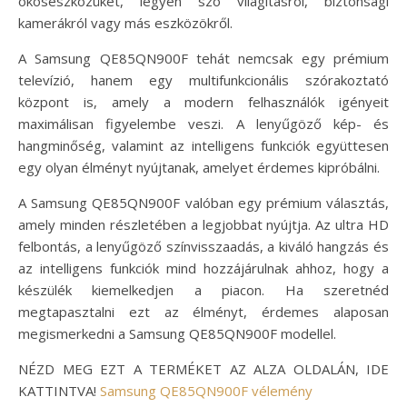
okoseszközüket, legyen szó világításról, biztonsági
kamerákról vagy más eszközökről.
A Samsung QE85QN900F tehát nemcsak egy prémium
televízió, hanem egy multifunkcionális szórakoztató
központ is, amely a modern felhasználók igényeit
maximálisan figyelembe veszi. A lenyűgöző kép- és
hangminőség, valamint az intelligens funkciók együttesen
egy olyan élményt nyújtanak, amelyet érdemes kipróbálni.
A Samsung QE85QN900F valóban egy prémium választás,
amely minden részletében a legjobbat nyújtja. Az ultra HD
felbontás, a lenyűgöző színvisszaadás, a kiváló hangzás és
az intelligens funkciók mind hozzájárulnak ahhoz, hogy a
készülék kiemelkedjen a piacon. Ha szeretnéd
megtapasztalni ezt az élményt, érdemes alaposan
megismerkedni a Samsung QE85QN900F modellel.
NÉZD MEG EZT A TERMÉKET AZ ALZA OLDALÁN, IDE
KATTINTVA!
Samsung QE85QN900F vélemény