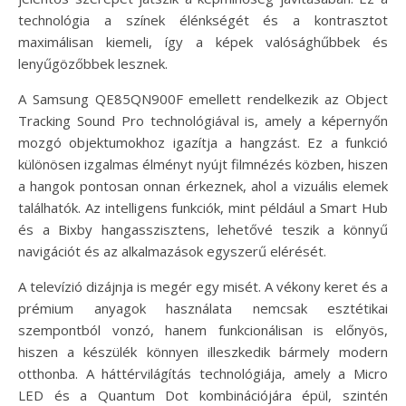
technológia a színek élénkségét és a kontrasztot
maximálisan kiemeli, így a képek valósághűbbek és
lenyűgözőbbek lesznek.
A Samsung QE85QN900F emellett rendelkezik az Object
Tracking Sound Pro technológiával is, amely a képernyőn
mozgó objektumokhoz igazítja a hangzást. Ez a funkció
különösen izgalmas élményt nyújt filmnézés közben, hiszen
a hangok pontosan onnan érkeznek, ahol a vizuális elemek
találhatók. Az intelligens funkciók, mint például a Smart Hub
és a Bixby hangasszisztens, lehetővé teszik a könnyű
navigációt és az alkalmazások egyszerű elérését.
A televízió dizájnja is megér egy misét. A vékony keret és a
prémium anyagok használata nemcsak esztétikai
szempontból vonzó, hanem funkcionálisan is előnyös,
hiszen a készülék könnyen illeszkedik bármely modern
otthonba. A háttérvilágítás technológiája, amely a Micro
LED és a Quantum Dot kombinációjára épül, szintén