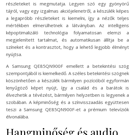
részleteket is megmutatja. Legyen szó egy gyönyörű
tájról, vagy egy izgalmas akciójelenetről, a készülék képes
a legapróbb részleteket is kiemelni, így a nézők teljes
mértékben elmerülhetnek a látványban. Az intelligens
képoptimalizáló technológia folyamatosan elemzi a
megjelenített tartalmat, és automatikusan állítja be a
színeket és a kontrasztot, hogy a lehető legjobb élményt
nyújtsa.
A Samsung QE85QN900F emellett a betekintési szög
szempontjából is kiemelkedő. A széles betekintési szögnek
köszönhetően a készülék bármilyen pozícióból egyformán
lenyűgöző képet nyújt, így a család és a barátok is
élvezhetik a tévézést, bármilyen helyzetben is legyenek a
szobában. A képminőség és a színvisszaadás együttesen
teszi a Samsung QE85QN900F-et a prémium televíziók
élvonalába.
Hangminőség és audio