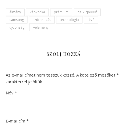
élmény
képkocka
prémium
qe85qn900f
samsung
szórakozás
technológia
tévé
újdonság
vélemény
SZÓLJ HOZZÁ
Az e-mail címet nem tesszük közzé.
A kötelező mezőket
*
karakterrel jelöltük
Név
*
E-mail cím
*