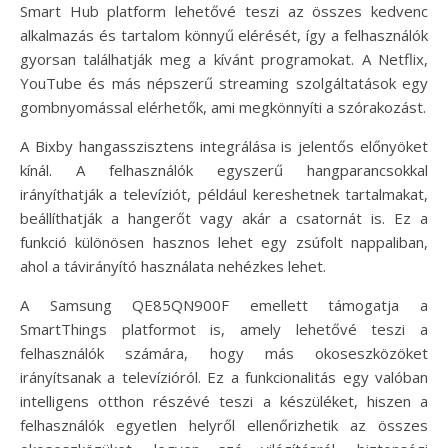
Smart Hub platform lehetővé teszi az összes kedvenc
alkalmazás és tartalom könnyű elérését, így a felhasználók
gyorsan találhatják meg a kívánt programokat. A Netflix,
YouTube és más népszerű streaming szolgáltatások egy
gombnyomással elérhetők, ami megkönnyíti a szórakozást.
A Bixby hangasszisztens integrálása is jelentős előnyöket
kínál. A felhasználók egyszerű hangparancsokkal
irányíthatják a televíziót, például kereshetnek tartalmakat,
beállíthatják a hangerőt vagy akár a csatornát is. Ez a
funkció különösen hasznos lehet egy zsúfolt nappaliban,
ahol a távirányító használata nehézkes lehet.
A Samsung QE85QN900F emellett támogatja a
SmartThings platformot is, amely lehetővé teszi a
felhasználók számára, hogy más okoseszközöket
irányítsanak a televízióról. Ez a funkcionalitás egy valóban
intelligens otthon részévé teszi a készüléket, hiszen a
felhasználók egyetlen helyről ellenőrizhetik az összes