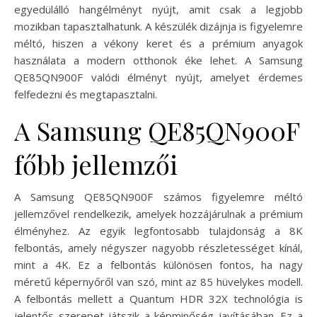
egyedülálló hangélményt nyújt, amit csak a legjobb
mozikban tapasztalhatunk. A készülék dizájnja is figyelemre
méltó, hiszen a vékony keret és a prémium anyagok
használata a modern otthonok éke lehet. A Samsung
QE85QN900F valódi élményt nyújt, amelyet érdemes
felfedezni és megtapasztalni.
A Samsung QE85QN900F
főbb jellemzői
A Samsung QE85QN900F számos figyelemre méltó
jellemzővel rendelkezik, amelyek hozzájárulnak a prémium
élményhez. Az egyik legfontosabb tulajdonság a 8K
felbontás, amely négyszer nagyobb részletességet kínál,
mint a 4K. Ez a felbontás különösen fontos, ha nagy
méretű képernyőről van szó, mint az 85 hüvelykes modell.
A felbontás mellett a Quantum HDR 32X technológia is
jelentős szerepet játszik a képminőség javításában. Ez a