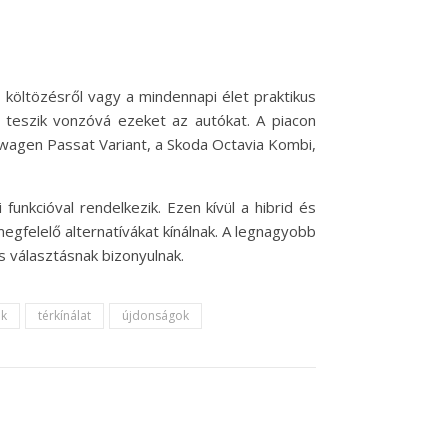
költözésről vagy a mindennapi élet praktikus
teszik vonzóvá ezeket az autókat. A piacon
swagen Passat Variant, a Skoda Octavia Kombi,
nkcióval rendelkezik. Ezen kívül a hibrid és
gfelelő alternatívákat kínálnak. A legnagyobb
s választásnak bizonyulnak.
ek
térkínálat
újdonságok