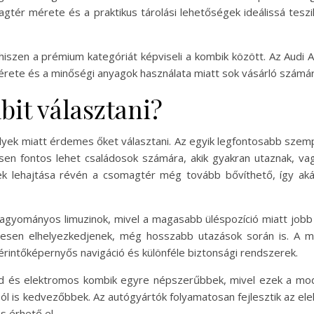
magtér mérete és a praktikus tárolási lehetőségek ideálissá te
hiszen a prémium kategóriát képviseli a kombik között. Az Audi A
érete és a minőségi anyagok használata miatt sok vásárló számá
it választani?
yek miatt érdemes őket választani. Az egyik legfontosabb szem
sen fontos lehet családosok számára, akik gyakran utaznak, va
nek lehajtása révén a csomagtér még tovább bővíthető, így ak
gyományos limuzinok, mivel a magasabb üléspozíció miatt jobb ki
mesen elhelyezkedjenek, még hosszabb utazások során is. A m
érintőképernyős navigáció és különféle biztonsági rendszerek.
rid és elektromos kombik egyre népszerűbbek, mivel ezek a m
 is kedvezőbbek. Az autógyártók folyamatosan fejlesztik az elek
 érhető el.