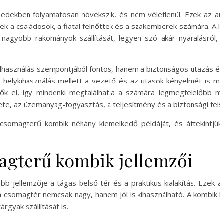
edekben folyamatosan növekszik, és nem véletlenül. Ezek az au
tenek a családosok, a fiatal felnőttek és a szakemberek számára. A
nagyobb rakományok szállítását, legyen szó akár nyaralásról,
lhasználás szempontjából fontos, hanem a biztonságos utazás é
s helykihasználás mellett a vezető és az utasok kényelmét is
ők el, így mindenki megtalálhatja a számára legmegfelelőbb m
te, az üzemanyag-fogyasztás, a teljesítmény és a biztonsági fel
csomagterű kombik néhány kiemelkedő példáját, és áttekintjü
agterű kombik jellemzői
 jellemzője a tágas belső tér és a praktikus kialakítás. Ezek 
y a csomagtér nemcsak nagy, hanem jól is kihasználható. A kombi
rgyak szállítását is.