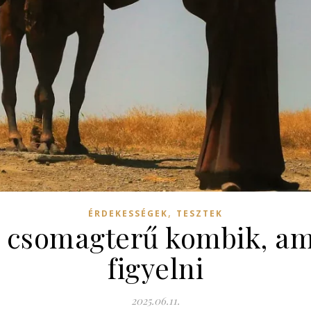
,
ÉRDEKESSÉGEK
TESZTEK
 csomagterű kombik, a
figyelni
2025.06.11.