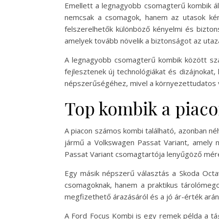
Emellett a legnagyobb csomagterű kombik álta
nemcsak a csomagok, hanem az utasok kénye
felszerelhetők különböző kényelmi és bizton
amelyek tovább növelik a biztonságot az utaz
A legnagyobb csomagterű kombik között szám
fejlesztenek új technológiákat és dizájnokat
népszerűségéhez, mivel a környezettudatos v
Top kombik a piac
A piacon számos kombi található, azonban néh
jármű a Volkswagen Passat Variant, amely n
Passat Variant csomagtartója lenyűgöző méret
Egy másik népszerű választás a Skoda Octav
csomagoknak, hanem a praktikus tárolómegol
megfizethető árazásáról és a jó ár-érték arán
A Ford Focus Kombi is egy remek példa a t