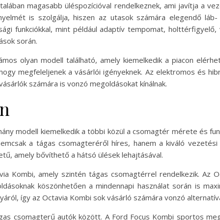
lában magasabb üléspozícióval rendelkeznek, ami javítja a veze
lmét is szolgálja, hiszen az utasok számára elegendő láb- é
sági funkciókkal, mint például adaptív tempomat, holttérfigyelő
ások során.
os olyan modell található, amely kiemelkedik a piacon elérhet
, hogy megfeleljenek a vásárlói igényeknek. Az elektromos és hib
ásárlók számára is vonzó megoldásokat kínálnak.
on
ány modell kiemelkedik a többi közül a csomagtér mérete és funkc
emcsak a tágas csomagteréről híres, hanem a kiváló vezetési 
ű, amely bővíthető a hátsó ülések lehajtásával.
ia Kombi, amely szintén tágas csomagtérrel rendelkezik. Az O
dásoknak köszönhetően a mindennapi használat során is maxim
yáról, így az Octavia Kombi sok vásárló számára vonzó alternatíva
ágas csomagterű autók között. A Ford Focus Kombi sportos me