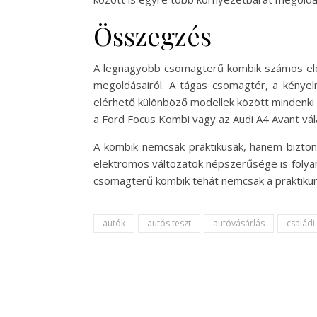
Összegzés
A legnagyobb csomagterű kombik számos előny
megoldásairól. A tágas csomagtér, a kénye
elérhető különböző modellek között mindenki 
a Ford Focus Kombi vagy az Audi A4 Avant vál
A kombik nemcsak praktikusak, hanem biztons
elektromos változatok népszerűsége is folyam
csomagterű kombik tehát nemcsak a praktikumot
autók
autós teszt
autóvásárlás
családi