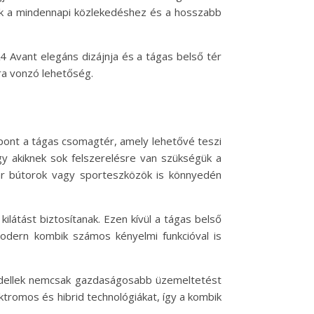
szik a mindennapi közlekedéshez és a hosszabb
4 Avant elegáns dizájnja és a tágas belső tér
ra vonzó lehetőség.
pont a tágas csomagtér, amely lehetővé teszi
gy akiknek sok felszerelésre van szükségük a
ár bútorok vagy sporteszközök is könnyedén
látást biztosítanak. Ezen kívül a tágas belső
odern kombik számos kényelmi funkcióval is
odellek nemcsak gazdaságosabb üzemeltetést
tromos és hibrid technológiákat, így a kombik