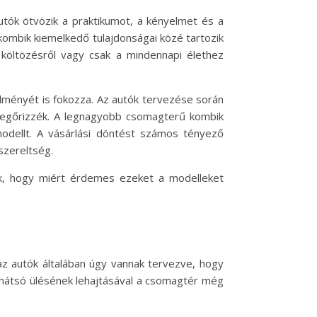
tók ötvözik a praktikumot, a kényelmet és a
 kombik kiemelkedő tulajdonságai közé tartozik
 költözésről vagy csak a mindennapi élethez
lményét is fokozza. Az autók tervezése során
 megőrizzék. A legnagyobb csomagterű kombik
odellt. A vásárlási döntést számos tényező
szereltség.
k, hogy miért érdemes ezeket a modelleket
az autók általában úgy vannak tervezve, hogy
k hátsó ülésének lehajtásával a csomagtér még