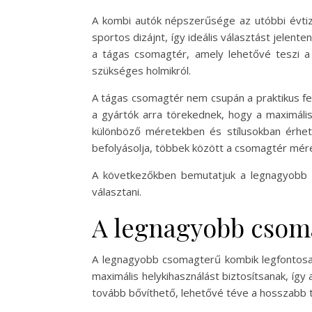
A kombi autók népszerűsége az utóbbi évtiz
sportos dizájnt, így ideális választást jelen
a tágas csomagtér, amely lehetővé teszi a 
szükséges holmikról.
A tágas csomagtér nem csupán a praktikus fe
a gyártók arra törekednek, hogy a maximáli
különböző méretekben és stílusokban érhet
befolyásolja, többek között a csomagtér mére
A következőkben bemutatjuk a legnagyobb 
választani.
A legnagyobb csom
A legnagyobb csomagterű kombik legfontosabb
maximális helykihasználást biztosítsanak, íg
tovább bővíthető, lehetővé téve a hosszabb tá