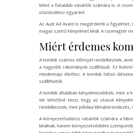
lehet a fiatalabb vásárlók számára is. A cso
utazásokhoz egyaránt.
Az Audi A4 Avant is megérdemli a figyelmet, 
magas szintű kényelmet kínál. A csomagtér m
Miért érdemes komb
A kombik számos előnnyel rendelkeznek, amel
a nagyobb rakományok szállítását. Ez különö
mindennapi élethez. A kombik hátsó ülései
szállíthatók.
A kombik általában kényelmesebbek, mint a ha
tér lehetővé teszi, hogy az utasok kényel
rendelkeznek, mint például klímaberendezés, 
A környezettudatos vásárlók számára a hib
kínálnak, hanem környezetvédelmi szempontból
között is egyre több környezetbarát megoldás