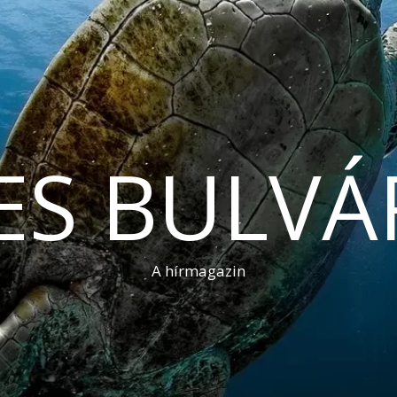
ES BULVÁ
A hírmagazin