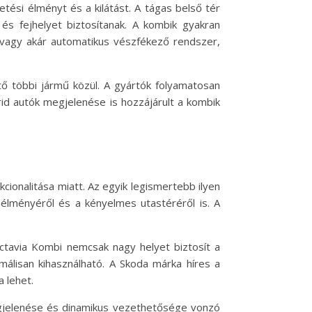
tési élményt és a kilátást. A tágas belső tér
s fejhelyet biztosítanak. A kombik gyakran
, vagy akár automatikus vészfékező rendszer,
ő többi jármű közül. A gyártók folyamatosan
rid autók megjelenése is hozzájárult a kombik
ionalitása miatt. Az egyik legismertebb ilyen
élményéről és a kényelmes utastéréről is. A
ctavia Kombi nemcsak nagy helyet biztosít a
álisan kihasználható. A Skoda márka híres a
 lehet.
gjelenése és dinamikus vezethetősége vonzó